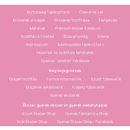
Biztonsági tájékoztató
Csavaros zár
Ékszerek anyagai
Ékszerek tisztítása
Fémjelzés
Méretek
Prémium ékszer kollekció
Szállítás & Fizetés
Szavatosság
Videók
Impresszum
Adatkezelési tájékoztató
Vásárlási és szállítási feltételek
Gyakran Ismételt Kérdések
Blog bejegyzések
Ékszertisztítás
Fontos információk
Ezüst fülbevalók
Ékszerek alkalmakra
Kislány fülbevalók
Gyerek ékszerek
Ékszer, gyerek ékszer és gyerek webáruházak
Ezüst Ékszer Shop
Gyerek Falmatrica Shop
Acél Ékszer Shop
Gyerek Ékszer Shop - Facebook
Ezüst Ékszer Shop - Facebook