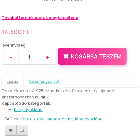
További termékadatok megjelenítése
14.500 Ft
Mennyiség
-
+
KOSÁRBA TESZEM
Leírás
Vélemények (0)
Ezüst ékszereink 925 ezüstből készülnek és szép ajándék
ékszerdobozban küldjük.
Kapcsolódó kategóriák:
Lány Nyaklánc
TAG-ek:
Kerek
,
kutya
,
mancs
,
ezüst
,
lány
,
nyaklánc