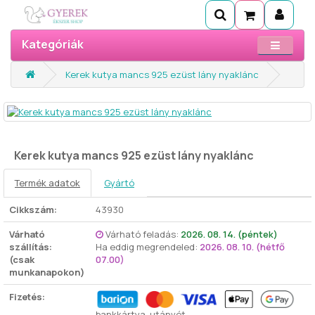
Kategóriák
Kerek kutya mancs 925 ezüst lány nyaklánc
Kerek kutya mancs 925 ezüst lány nyaklánc
Termék adatok
Gyártó
Cikkszám:
43930
Várható
Várható feladás:
2026. 08. 14. (péntek)
szállítás:
Ha eddig megrendeled:
2026. 08. 10. (hétfő
(csak
07.00)
munkanapokon)
Fizetés:
bankkártya, utánvét