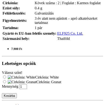
Cirkónia:
Kövek száma : 2 | Foglalat : Karmos foglalat
Ezüst súly:
0.4 g
Felületkezelés:
Galvanizálás
3 év alatt nem ajánlott – apró alkatrészeket
Figyelmeztetés:
tartalmaz
Tartalma:
1 pár
Gyártó és EU-ban felelős személy:
ELF925 Co. Ltd.
Származási hely:
Thaiföld
7.900 Ft
Lehetséges opciók
Válassz színt!
Cirkónia: White
Cirkónia: Granat
Mennyiség
Kosárba