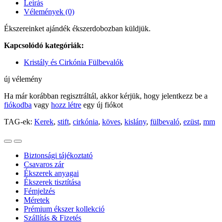
Leírás
Vélemények (0)
Ékszereinket ajándék ékszerdobozban küldjük.
Kapcsolódó kategóriák:
Kristály és Cirkónia Fülbevalók
új vélemény
Ha már korábban regisztráltál, akkor kérjük, hogy jelentkezz be a
fiókodba
vagy
hozz létre
egy új fiókot
TAG-ek:
Kerek
,
stift
,
cirkónia
,
köves
,
kislány
,
fülbevaló
,
ezüst
,
mm
Biztonsági tájékoztató
Csavaros zár
Ékszerek anyagai
Ékszerek tisztítása
Fémjelzés
Méretek
Prémium ékszer kollekció
Szállítás & Fizetés