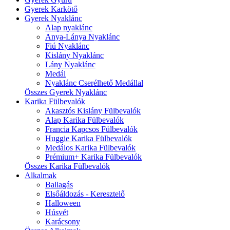
Gyerek Karkötő
Gyerek Nyaklánc
Alap nyaklánc
Anya-Lánya Nyaklánc
Fiú Nyaklánc
Kislány Nyaklánc
Lány Nyaklánc
Medál
Nyaklánc Cserélhető Medállal
Összes Gyerek Nyaklánc
Karika Fülbevalók
Akasztós Kislány Fülbevalók
Alap Karika Fülbevalók
Francia Kapcsos Fülbevalók
Huggie Karika Fülbevalók
Medálos Karika Fülbevalók
Prémium+ Karika Fülbevalók
Összes Karika Fülbevalók
Alkalmak
Ballagás
Elsőáldozás - Keresztelő
Halloween
Húsvét
Karácsony