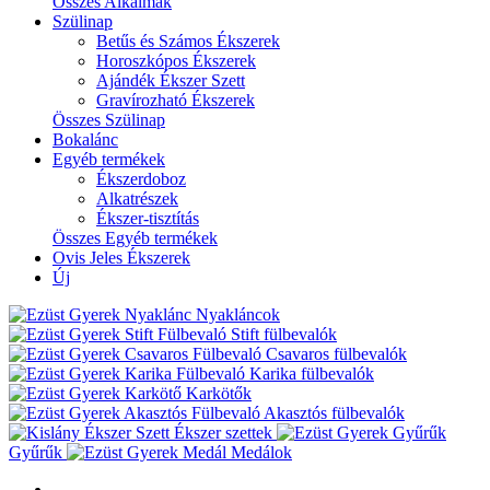
Összes Alkalmak
Szülinap
Betűs és Számos Ékszerek
Horoszkópos Ékszerek
Ajándék Ékszer Szett
Gravírozható Ékszerek
Összes Szülinap
Bokalánc
Egyéb termékek
Ékszerdoboz
Alkatrészek
Ékszer-tisztítás
Összes Egyéb termékek
Ovis Jeles Ékszerek
Új
Nyakláncok
Stift fülbevalók
Csavaros fülbevalók
Karika fülbevalók
Karkötők
Akasztós fülbevalók
Ékszer szettek
Gyűrűk
Medálok