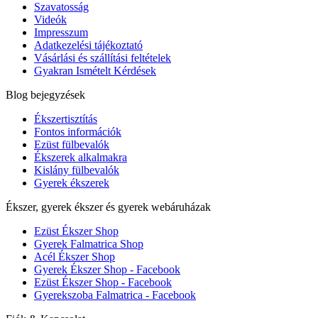
Szavatosság
Videók
Impresszum
Adatkezelési tájékoztató
Vásárlási és szállítási feltételek
Gyakran Ismételt Kérdések
Blog bejegyzések
Ékszertisztítás
Fontos információk
Ezüst fülbevalók
Ékszerek alkalmakra
Kislány fülbevalók
Gyerek ékszerek
Ékszer, gyerek ékszer és gyerek webáruházak
Ezüst Ékszer Shop
Gyerek Falmatrica Shop
Acél Ékszer Shop
Gyerek Ékszer Shop - Facebook
Ezüst Ékszer Shop - Facebook
Gyerekszoba Falmatrica - Facebook