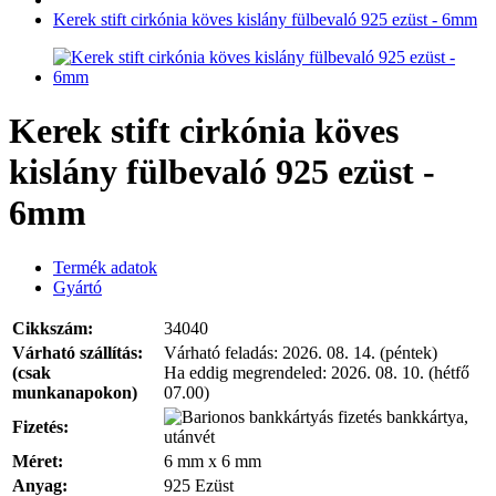
Kerek stift cirkónia köves kislány fülbevaló 925 ezüst - 6mm
Kerek stift cirkónia köves
kislány fülbevaló 925 ezüst -
6mm
Termék adatok
Gyártó
Cikkszám:
34040
Várható szállítás:
Várható feladás:
2026. 08. 14. (péntek)
(csak
Ha eddig megrendeled:
2026. 08. 10. (hétfő
munkanapokon)
07.00)
bankkártya,
Fizetés:
utánvét
Méret:
6 mm x 6 mm
Anyag:
925 Ezüst