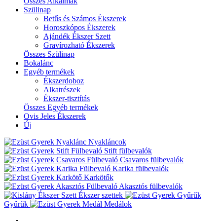
Összes Alkalmak
Szülinap
Betűs és Számos Ékszerek
Horoszkópos Ékszerek
Ajándék Ékszer Szett
Gravírozható Ékszerek
Összes Szülinap
Bokalánc
Egyéb termékek
Ékszerdoboz
Alkatrészek
Ékszer-tisztítás
Összes Egyéb termékek
Ovis Jeles Ékszerek
Új
Nyakláncok
Stift fülbevalók
Csavaros fülbevalók
Karika fülbevalók
Karkötők
Akasztós fülbevalók
Ékszer szettek
Gyűrűk
Medálok