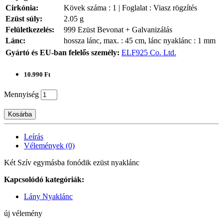
Cirkónia:
Kövek száma : 1 | Foglalat : Viasz rögzítés
Ezüst súly:
2.05 g
Felületkezelés:
999 Ezüst Bevonat + Galvanizálás
Lánc:
hossza lánc, max. : 45 cm, lánc nyaklánc : 1 mm
Gyártó és EU-ban felelős személy:
ELF925 Co. Ltd.
10.990 Ft
Mennyiség
Kosárba
Leírás
Vélemények (0)
Két Szív egymásba fonódik ezüst nyaklánc
Kapcsolódó kategóriák:
Lány Nyaklánc
új vélemény