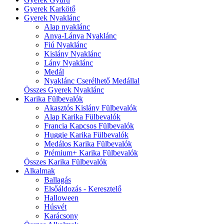
Gyerek Karkötő
Gyerek Nyaklánc
Alap nyaklánc
Anya-Lánya Nyaklánc
Fiú Nyaklánc
Kislány Nyaklánc
Lány Nyaklánc
Medál
Nyaklánc Cserélhető Medállal
Összes Gyerek Nyaklánc
Karika Fülbevalók
Akasztós Kislány Fülbevalók
Alap Karika Fülbevalók
Francia Kapcsos Fülbevalók
Huggie Karika Fülbevalók
Medálos Karika Fülbevalók
Prémium+ Karika Fülbevalók
Összes Karika Fülbevalók
Alkalmak
Ballagás
Elsőáldozás - Keresztelő
Halloween
Húsvét
Karácsony