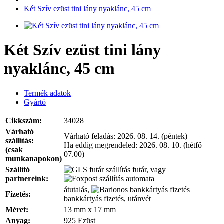
Két Szív ezüst tini lány nyaklánc, 45 cm
Két Szív ezüst tini lány
nyaklánc, 45 cm
Termék adatok
Gyártó
Cikkszám:
34028
Várható
Várható feladás:
2026. 08. 14. (péntek)
szállítás:
Ha eddig megrendeled:
2026. 08. 10. (hétfő
(csak
07.00)
munkanapokon)
Szállító
futár, vagy
partnereink:
automata
átutalás,
Fizetés:
bankkártyás fizetés, utánvét
Méret:
13 mm x 17 mm
Anyag:
925 Ezüst