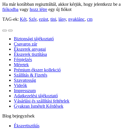
Ha már korábban regisztráltál, akkor kérjük, hogy jelentkezz be a
fiókodba
vagy
hozz létre
egy új fiókot
TAG-ek:
Két
,
Szív
,
ezüst
,
tini
,
lány
,
nyaklánc
,
cm
Biztonsági tájékoztató
Csavaros zár
Ékszerek anyagai
Ékszerek tisztítása
Fémjelzés
Méretek
Prémium ékszer kollekció
Szállítás & Fizetés
Szavatosság
Videók
Impresszum
Adatkezelési tájékoztató
Vásárlási és szállítási feltételek
Gyakran Ismételt Kérdések
Blog bejegyzések
Ékszertisztítás