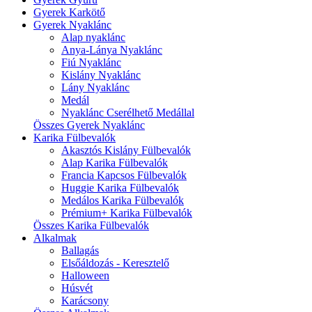
Gyerek Karkötő
Gyerek Nyaklánc
Alap nyaklánc
Anya-Lánya Nyaklánc
Fiú Nyaklánc
Kislány Nyaklánc
Lány Nyaklánc
Medál
Nyaklánc Cserélhető Medállal
Összes Gyerek Nyaklánc
Karika Fülbevalók
Akasztós Kislány Fülbevalók
Alap Karika Fülbevalók
Francia Kapcsos Fülbevalók
Huggie Karika Fülbevalók
Medálos Karika Fülbevalók
Prémium+ Karika Fülbevalók
Összes Karika Fülbevalók
Alkalmak
Ballagás
Elsőáldozás - Keresztelő
Halloween
Húsvét
Karácsony