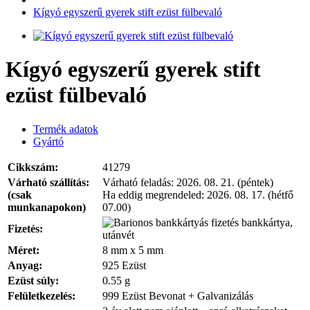
Kígyó egyszerű gyerek stift ezüst fülbevaló
Kígyó egyszerű gyerek stift
ezüst fülbevaló
Termék adatok
Gyártó
Cikkszám:
41279
Várható szállítás:
Várható feladás:
2026. 08. 21. (péntek)
(csak
Ha eddig megrendeled:
2026. 08. 17. (hétfő
munkanapokon)
07.00)
bankkártya,
Fizetés:
utánvét
Méret:
8 mm x 5 mm
Anyag:
925 Ezüst
Ezüst súly:
0.55 g
Felületkezelés:
999 Ezüst Bevonat + Galvanizálás