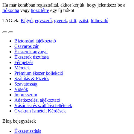
Ha már korábban regisztráltál, akkor kérjük, hogy jelentkezz be a
fiókodba
vagy
hozz létre
egy új fiókot
TAG-ek:
Kígyó
,
egyszerű
,
gyerek
,
stift
,
ezüst
,
fülbevaló
Biztonsági tájékoztató
Csavaros zár
Ékszerek anyagai
Ékszerek tisztítása
Fémjelzés
Méretek
Prémium ékszer kollekció
Szállítás & Fizetés
Szavatosság
Videók
Impresszum
Adatkezelési tájékoztató
Vásárlási és szállítási feltételek
Gyakran Ismételt Kérdések
Blog bejegyzések
Ékszertisztítás