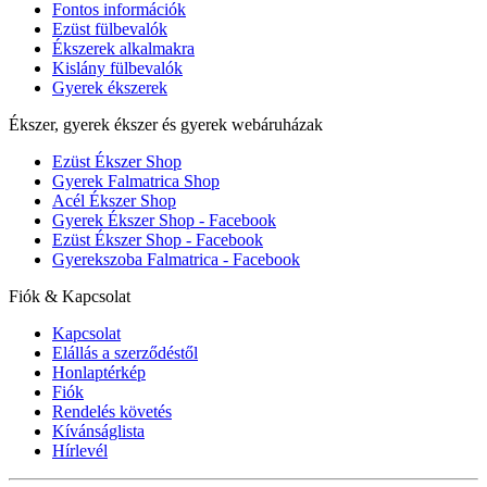
Fontos információk
Ezüst fülbevalók
Ékszerek alkalmakra
Kislány fülbevalók
Gyerek ékszerek
Ékszer, gyerek ékszer és gyerek webáruházak
Ezüst Ékszer Shop
Gyerek Falmatrica Shop
Acél Ékszer Shop
Gyerek Ékszer Shop - Facebook
Ezüst Ékszer Shop - Facebook
Gyerekszoba Falmatrica - Facebook
Fiók & Kapcsolat
Kapcsolat
Elállás a szerződéstől
Honlaptérkép
Fiók
Rendelés követés
Kívánságlista
Hírlevél