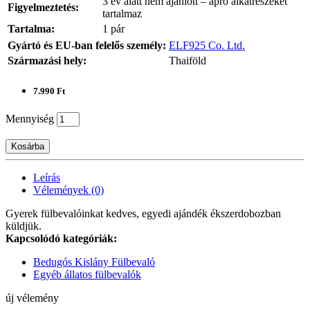
3 év alatt nem ajánlott – apró alkatrészeket
Figyelmeztetés:
tartalmaz
Tartalma:
1 pár
Gyártó és EU-ban felelős személy:
ELF925 Co. Ltd.
Származási hely:
Thaiföld
7.990 Ft
Mennyiség
Kosárba
Leírás
Vélemények (0)
Gyerek fülbevalóinkat kedves, egyedi ajándék ékszerdobozban
küldjük.
Kapcsolódó kategóriák:
Bedugós Kislány Fülbevaló
Egyéb állatos fülbevalók
új vélemény