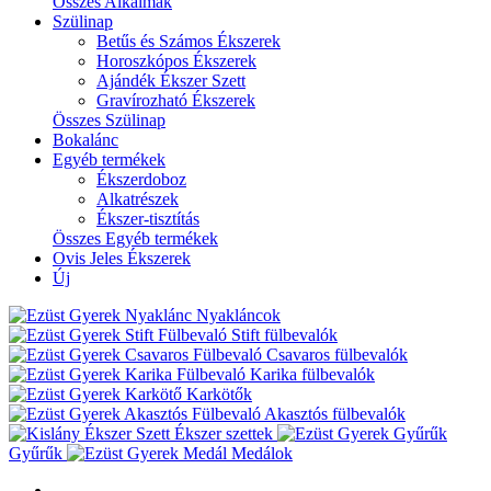
Összes Alkalmak
Szülinap
Betűs és Számos Ékszerek
Horoszkópos Ékszerek
Ajándék Ékszer Szett
Gravírozható Ékszerek
Összes Szülinap
Bokalánc
Egyéb termékek
Ékszerdoboz
Alkatrészek
Ékszer-tisztítás
Összes Egyéb termékek
Ovis Jeles Ékszerek
Új
Nyakláncok
Stift fülbevalók
Csavaros fülbevalók
Karika fülbevalók
Karkötők
Akasztós fülbevalók
Ékszer szettek
Gyűrűk
Medálok