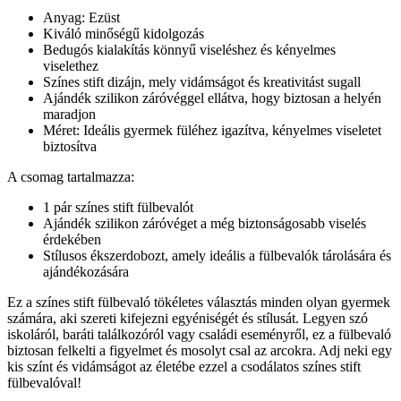
Anyag: Ezüst
Kiváló minőségű kidolgozás
Bedugós kialakítás könnyű viseléshez és kényelmes
viselethez
Színes stift dizájn, mely vidámságot és kreativitást sugall
Ajándék szilikon záróvéggel ellátva, hogy biztosan a helyén
maradjon
Méret: Ideális gyermek füléhez igazítva, kényelmes viseletet
biztosítva
A csomag tartalmazza:
1 pár színes stift fülbevalót
Ajándék szilikon záróvéget a még biztonságosabb viselés
érdekében
Stílusos ékszerdobozt, amely ideális a fülbevalók tárolására és
ajándékozására
Ez a színes stift fülbevaló tökéletes választás minden olyan gyermek
számára, aki szereti kifejezni egyéniségét és stílusát. Legyen szó
iskoláról, baráti találkozóról vagy családi eseményről, ez a fülbevaló
biztosan felkelti a figyelmet és mosolyt csal az arcokra. Adj neki egy
kis színt és vidámságot az életébe ezzel a csodálatos színes stift
fülbevalóval!