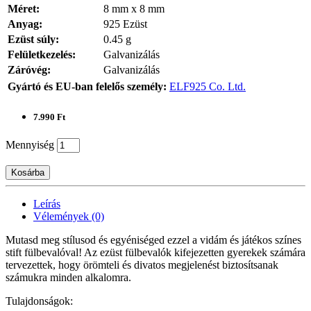
Méret:
8 mm x 8 mm
Anyag:
925 Ezüst
Ezüst súly:
0.45 g
Felületkezelés:
Galvanizálás
Záróvég:
Galvanizálás
Gyártó és EU-ban felelős személy:
ELF925 Co. Ltd.
7.990 Ft
Mennyiség
Kosárba
Leírás
Vélemények (0)
Mutasd meg stílusod és egyéniséged ezzel a vidám és játékos színes
stift fülbevalóval! Az ezüst fülbevalók kifejezetten gyerekek számára
tervezettek, hogy örömteli és divatos megjelenést biztosítsanak
számukra minden alkalomra.
Tulajdonságok: