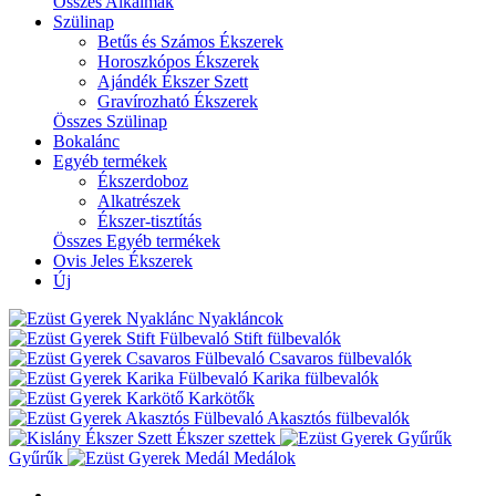
Összes Alkalmak
Szülinap
Betűs és Számos Ékszerek
Horoszkópos Ékszerek
Ajándék Ékszer Szett
Gravírozható Ékszerek
Összes Szülinap
Bokalánc
Egyéb termékek
Ékszerdoboz
Alkatrészek
Ékszer-tisztítás
Összes Egyéb termékek
Ovis Jeles Ékszerek
Új
Nyakláncok
Stift fülbevalók
Csavaros fülbevalók
Karika fülbevalók
Karkötők
Akasztós fülbevalók
Ékszer szettek
Gyűrűk
Medálok