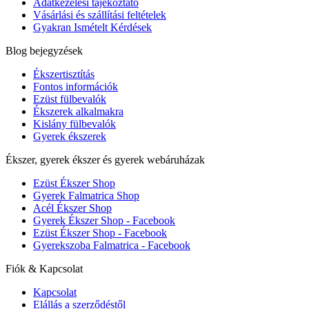
Adatkezelési tájékoztató
Vásárlási és szállítási feltételek
Gyakran Ismételt Kérdések
Blog bejegyzések
Ékszertisztítás
Fontos információk
Ezüst fülbevalók
Ékszerek alkalmakra
Kislány fülbevalók
Gyerek ékszerek
Ékszer, gyerek ékszer és gyerek webáruházak
Ezüst Ékszer Shop
Gyerek Falmatrica Shop
Acél Ékszer Shop
Gyerek Ékszer Shop - Facebook
Ezüst Ékszer Shop - Facebook
Gyerekszoba Falmatrica - Facebook
Fiók & Kapcsolat
Kapcsolat
Elállás a szerződéstől