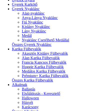
Gyerek Karkötő
Gyerek Nyaklánc
Alap nyaklánc
Anya-Lánya Nyaklánc
Fiú Nyaklánc
Kislány Nyaklánc
Lány Nyaklánc
Medál
Nyaklánc Cserélhető Medállal
Összes Gyerek Nyaklánc
Karika Fülbevalók
Akasztós Kislány Fülbevalók
Alap Karika Fülbevalók
Francia Kapcsos Fülbevalók
Huggie Karika Fülbevalók
Medálos Karika Fülbevalók
Prémium+ Karika Fülbevalók
Összes Karika Fülbevalók
Alkalmak
Ballagás
Elsőáldozás - Keresztelő
Halloween
Húsvét
Karácsony