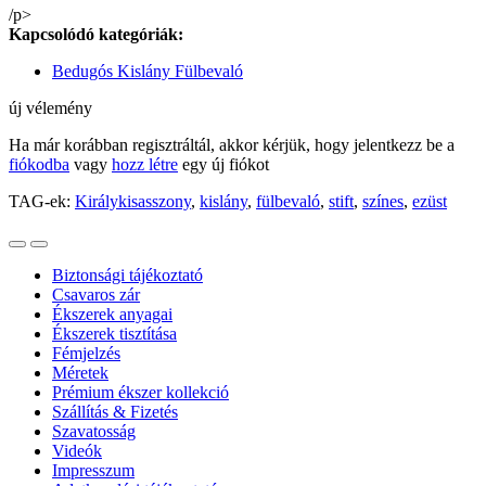
/p>
Kapcsolódó kategóriák:
Bedugós Kislány Fülbevaló
új vélemény
Ha már korábban regisztráltál, akkor kérjük, hogy jelentkezz be a
fiókodba
vagy
hozz létre
egy új fiókot
TAG-ek:
Királykisasszony
,
kislány
,
fülbevaló
,
stift
,
színes
,
ezüst
Biztonsági tájékoztató
Csavaros zár
Ékszerek anyagai
Ékszerek tisztítása
Fémjelzés
Méretek
Prémium ékszer kollekció
Szállítás & Fizetés
Szavatosság
Videók
Impresszum