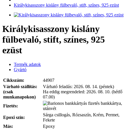
Királykisasszony kislány fülbevaló, stift, színes, 925 ezüst
Királykisasszony kislány
fülbevaló, stift, színes, 925
ezüst
Termék adatok
Gyártó
Cikkszám:
44907
Várható szállítás:
Várható feladás:
2026. 08. 14. (péntek)
(csak
Ha eddig megrendeled:
2026. 08. 10. (hétfő
munkanapokon)
07.00)
bankkártya,
Fizetés:
utánvét
Sárga csillogás, Rózsaszín, Krém, Permet,
Epoxi szín:
Fekete
Más:
Epoxy