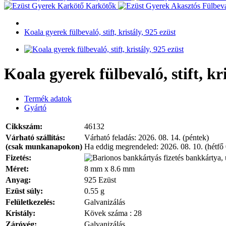
Karkötők
Koala gyerek fülbevaló, stift, kristály, 925 ezüst
Koala gyerek fülbevaló, stift, kri
Termék adatok
Gyártó
Cikkszám:
46132
Várható szállítás:
Várható feladás:
2026. 08. 14. (péntek)
(csak munkanapokon)
Ha eddig megrendeled:
2026. 08. 10. (hétfő
Fizetés:
bankkártya, 
Méret:
8 mm x 8.6 mm
Anyag:
925 Ezüst
Ezüst súly:
0.55 g
Felületkezelés:
Galvanizálás
Kristály:
Kövek száma : 28
Záróvég:
Galvanizálás