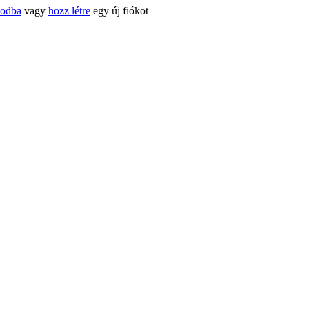
kodba
vagy
hozz létre
egy új fiókot