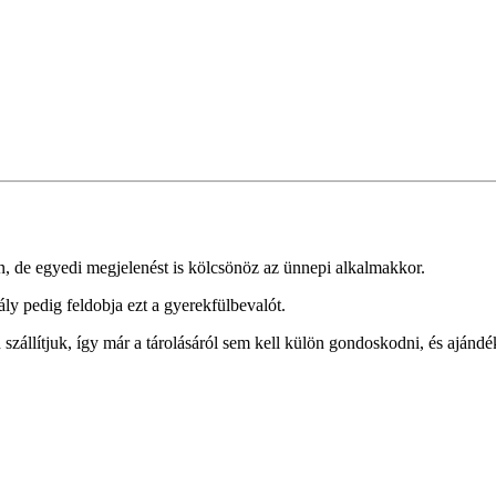
n, de egyedi megjelenést is kölcsönöz az ünnepi alkalmakkor.
ály pedig feldobja ezt a gyerekfülbevalót.
állítjuk, így már a tárolásáról sem kell külön gondoskodni, és ajándé