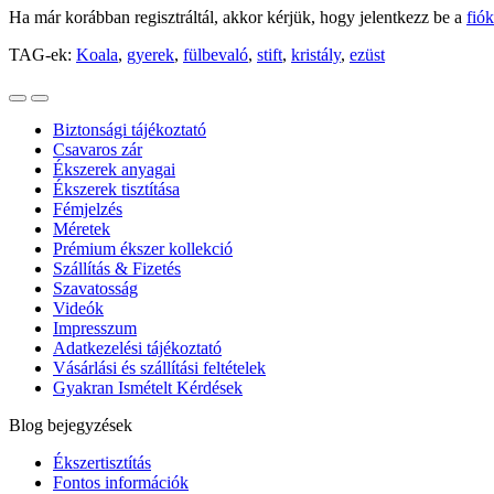
Ha már korábban regisztráltál, akkor kérjük, hogy jelentkezz be a
fió
TAG-ek:
Koala
,
gyerek
,
fülbevaló
,
stift
,
kristály
,
ezüst
Biztonsági tájékoztató
Csavaros zár
Ékszerek anyagai
Ékszerek tisztítása
Fémjelzés
Méretek
Prémium ékszer kollekció
Szállítás & Fizetés
Szavatosság
Videók
Impresszum
Adatkezelési tájékoztató
Vásárlási és szállítási feltételek
Gyakran Ismételt Kérdések
Blog bejegyzések
Ékszertisztítás
Fontos információk