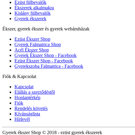
Ezüst fülbevalók
Ékszerek alkalmakra
Kislány fülbevalók
Gyerek ékszerek
Ékszer, gyerek ékszer és gyerek webáruházak
Ezüst Ékszer Shop
Gyerek Falmatrica Shop
Acél Ékszer Shop
Gyerek Ékszer Shop - Facebook
Ezüst Ékszer Shop - Facebook
Gyerekszoba Falmatrica - Facebook
Fiók & Kapcsolat
Kapcsolat
Elállás a szerződéstől
Honlaptérkép
Fiók
Rendelés követés
Kívánságlista
Hírlevél
Gyerek ékszer Shop © 2018 - ezüst gyerek ékszerek