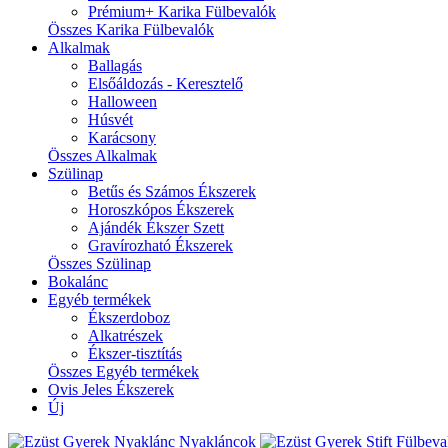
Prémium+ Karika Fülbevalók
Összes Karika Fülbevalók
Alkalmak
Ballagás
Elsőáldozás - Keresztelő
Halloween
Húsvét
Karácsony
Összes Alkalmak
Szülinap
Betűs és Számos Ékszerek
Horoszkópos Ékszerek
Ajándék Ékszer Szett
Gravírozható Ékszerek
Összes Szülinap
Bokalánc
Egyéb termékek
Ékszerdoboz
Alkatrészek
Ékszer-tisztítás
Összes Egyéb termékek
Ovis Jeles Ékszerek
Új
Nyakláncok