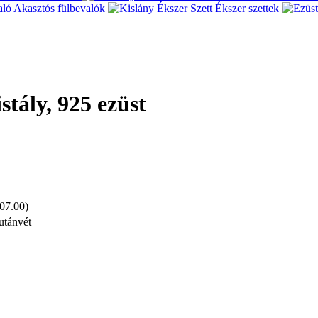
Akasztós fülbevalók
Ékszer szettek
stály, 925 ezüst
 07.00)
utánvét