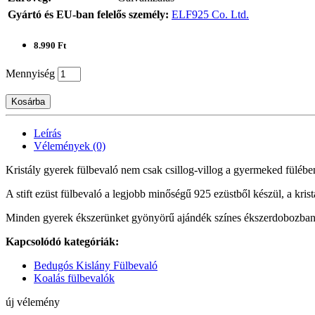
Gyártó és EU-ban felelős személy:
ELF925 Co. Ltd.
8.990 Ft
Mennyiség
Kosárba
Leírás
Vélemények (0)
Kristály gyerek fülbevaló nem csak csillog-villog a gyermeked fülébe
A stift ezüst fülbevaló a legjobb minőségű 925 ezüstből készül, a krist
Minden gyerek ékszerünket gyönyörű ajándék színes ékszerdobozban sz
Kapcsolódó kategóriák:
Bedugós Kislány Fülbevaló
Koalás fülbevalók
új vélemény