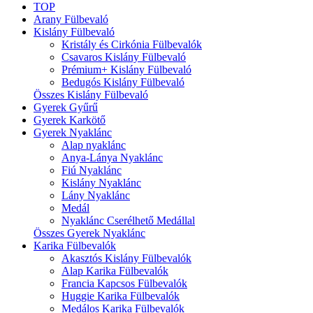
TOP
Arany Fülbevaló
Kislány Fülbevaló
Kristály és Cirkónia Fülbevalók
Csavaros Kislány Fülbevaló
Prémium+ Kislány Fülbevaló
Bedugós Kislány Fülbevaló
Összes Kislány Fülbevaló
Gyerek Gyűrű
Gyerek Karkötő
Gyerek Nyaklánc
Alap nyaklánc
Anya-Lánya Nyaklánc
Fiú Nyaklánc
Kislány Nyaklánc
Lány Nyaklánc
Medál
Nyaklánc Cserélhető Medállal
Összes Gyerek Nyaklánc
Karika Fülbevalók
Akasztós Kislány Fülbevalók
Alap Karika Fülbevalók
Francia Kapcsos Fülbevalók
Huggie Karika Fülbevalók
Medálos Karika Fülbevalók