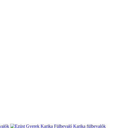
valók
Karika fülbevalók