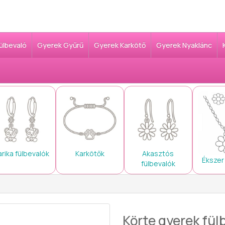
Fülbevaló
Gyerek Gyűrű
Gyerek Karkötő
Gyerek Nyaklánc
arika fülbevalók
Karkötők
Akasztós
Ékszer
fülbevalók
Körte gyerek fül