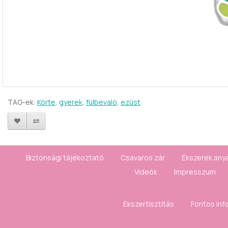
TAG-ek:
Körte
,
gyerek
,
fülbevaló
,
ezüst
Biztonsági tájékoztató
Csavaros zár
Ékszerek any
Videók
Impresszum
Ékszertisztítás
Fontos inf