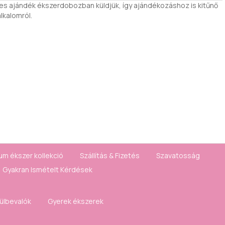
s ajándék ékszerdobozban küldjük, így ajándékozáshoz is kitűnő
lkalomról.
um ékszer kollekció
Szállítás & Fizetés
Szavatosság
Gyakran Ismételt Kérdések
fülbevalók
Gyerek ékszerek