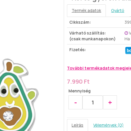
Termék adatok
Gyártó
Cikkszám:
39
Várható szállítás:
V
(csak munkanapokon)
Ha
Fizetés:
További termékadatok megjel
7.990 Ft
Mennyiség
-
+
Leírás
Vélemények (0)