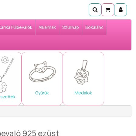
Karika Fülbevalók
Alkalmak
Szülinap
Bokalánc
Gyűrűk
Medálok
 szettek
bevaló 925 ezüst