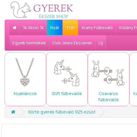
% Akció %
Nyár
TOP
Arany Fülbevaló
Kislány 
Egyéb termékek
Ovis Jeles Ékszerek
Új
Nyakláncok
Stift fülbevalók
Csavaros
K
fülbevalók
Körte gyerek fülbevaló 925 ezüst