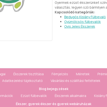
Gyermek ezüst ékszerünket színe
választás, legyen szó bármilyen a
Kapcsolódó kategóriák:
Bedugós Kislány Fülbevaló
Gyümölcsös fülbevalók
Ovis Jeles Ékszerek
agai
Ékszerek tisztítása
Fémjelzés
Méretek
Prémi
Adatkezelési tájékoztató
Vásárlási és szállítási feltételek
Blog bejegyzések
ormációk
Ezüst fülbevalók
Ékszerek alkalmakra
Kislány 
Ékszer, gyerek ékszer és gyerek webáruházak