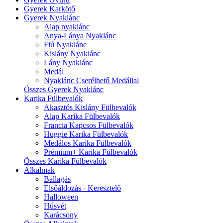
Gyerek Karkötő
Gyerek Nyaklánc
Alap nyaklánc
Anya-Lánya Nyaklánc
Fiú Nyaklánc
Kislány Nyaklánc
Lány Nyaklánc
Medál
Nyaklánc Cserélhető Medállal
Összes Gyerek Nyaklánc
Karika Fülbevalók
Akasztós Kislány Fülbevalók
Alap Karika Fülbevalók
Francia Kapcsos Fülbevalók
Huggie Karika Fülbevalók
Medálos Karika Fülbevalók
Prémium+ Karika Fülbevalók
Összes Karika Fülbevalók
Alkalmak
Ballagás
Elsőáldozás - Keresztelő
Halloween
Húsvét
Karácsony