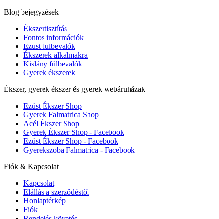
Blog bejegyzések
Ékszertisztítás
Fontos információk
Ezüst fülbevalók
Ékszerek alkalmakra
Kislány fülbevalók
Gyerek ékszerek
Ékszer, gyerek ékszer és gyerek webáruházak
Ezüst Ékszer Shop
Gyerek Falmatrica Shop
Acél Ékszer Shop
Gyerek Ékszer Shop - Facebook
Ezüst Ékszer Shop - Facebook
Gyerekszoba Falmatrica - Facebook
Fiók & Kapcsolat
Kapcsolat
Elállás a szerződéstől
Honlaptérkép
Fiók
Rendelés követés