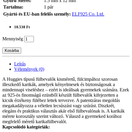
Gyűrű Méret:
1.5 mm x 12 mm
Tartalma:
1 pár
Gyártó és EU-ban felelős személy:
ELF925 Co. Ltd.
10.530 Ft
Mennyiség
Kosárba
Leírás
Vélemények (0)
A Huggies típusú fülbevalók kisméretű, fülcimpához szorosan
illeszkedő karikák, amelyek kényelmesek és biztonságosak a
mindennapi viseléshez – ezért is ideálisak gyermekek számára. Ezek
az 925-ös finomságú ezüstből készült fülbevalók kifejezetten a
kicsik érzékeny füléhez lettek tervezve. A patentzáras megoldás
megakadályozza a véletlen lecsúszást vagy szúrást. Diszkrét,
elegáns és praktikus választás akár első fülbevalónak is. A karikák
mérete korosztály szerint változó. Válaszd a gyermeked korához
megfelelő méretű karikafülbevalót.
Kapcsolódó kategóriák: