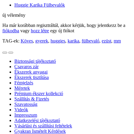
Huggie Karika Fülbevalók
új vélemény
Ha már korábban regisztráltál, akkor kérjük, hogy jelentkezz be a
fiókodba
vagy
hozz létre
egy új fiókot
TAG-ek:
Köves
,
gyerek
,
huggies
,
karika
,
fülbevaló
,
ezüst
,
mm
Biztonsági tájékoztató
Csavaros zár
Ékszerek anyagai
Ékszerek tisztítása
Fémjelzés
Méretek
Prémium ékszer kollekció
Szállítás & Fizetés
Szavatosság
Videók
Impresszum
Adatkezelési tájékoztató
Vásárlási és szállítási feltételek
Gyakran Ismételt Kérdések