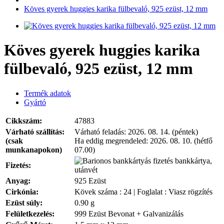
Köves gyerek huggies karika fülbevaló, 925 ezüst, 12 mm
Köves gyerek huggies karika
fülbevaló, 925 ezüst, 12 mm
Termék adatok
Gyártó
Cikkszám:
47883
Várható szállítás:
Várható feladás:
2026. 08. 14. (péntek)
(csak
Ha eddig megrendeled:
2026. 08. 10. (hétfő
munkanapokon)
07.00)
bankkártya,
Fizetés:
utánvét
Anyag:
925 Ezüst
Cirkónia:
Kövek száma : 24 | Foglalat : Viasz rögzítés
Ezüst súly:
0.90 g
Felületkezelés:
999 Ezüst Bevonat + Galvanizálás