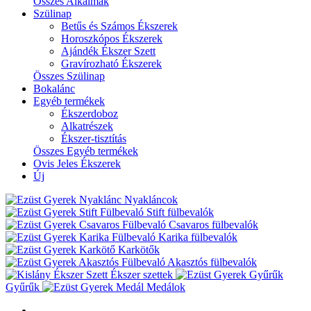
Összes Alkalmak
Szülinap
Betűs és Számos Ékszerek
Horoszkópos Ékszerek
Ajándék Ékszer Szett
Gravírozható Ékszerek
Összes Szülinap
Bokalánc
Egyéb termékek
Ékszerdoboz
Alkatrészek
Ékszer-tisztítás
Összes Egyéb termékek
Ovis Jeles Ékszerek
Új
Nyakláncok
Stift fülbevalók
Csavaros fülbevalók
Karika fülbevalók
Karkötők
Akasztós fülbevalók
Ékszer szettek
Gyűrűk
Medálok