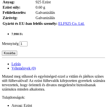
Anyag:
925 Ezüst
Ezüst súly:
0.60 g
Felületkezelés:
Galvanizálás
Záróvég:
Galvanizálás
Gyártó és EU-ban felelős személy:
ELF925 Co. Ltd.
7.990 Ft
Mennyiség
Kosárba
Leírás
Vélemények (0)
Mutasd meg stílusod és egyéniséged ezzel a vidám és játékos színes
stift fülbevalóval! Az ezüst fülbevalók kifejezetten gyerekek számára
tervezettek, hogy örömteli és divatos megjelenést biztosítsanak
számukra minden alkalomra.
Tulajdonságok:
Anyag: Ezüst