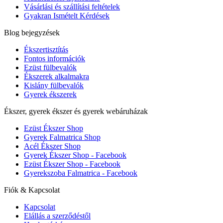
Vásárlási és szállítási feltételek
Gyakran Ismételt Kérdések
Blog bejegyzések
Ékszertisztítás
Fontos információk
Ezüst fülbevalók
Ékszerek alkalmakra
Kislány fülbevalók
Gyerek ékszerek
Ékszer, gyerek ékszer és gyerek webáruházak
Ezüst Ékszer Shop
Gyerek Falmatrica Shop
Acél Ékszer Shop
Gyerek Ékszer Shop - Facebook
Ezüst Ékszer Shop - Facebook
Gyerekszoba Falmatrica - Facebook
Fiók & Kapcsolat
Kapcsolat
Elállás a szerződéstől