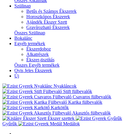
Összes Alkalmak
Szülinap
Betűs és Számos Ékszerek
Horoszkópos Ékszerek
Ajándék Ékszer Szett
Gravírozható Ékszerek
Összes Szülinap
Bokalánc
Egyéb termékek
Ékszerdoboz
Alkatrészek
Ékszer-tisztítás
Összes Egyéb termékek
Ovis Jeles Ékszerek
Új
Nyakláncok
Stift fülbevalók
Csavaros fülbevalók
Karika fülbevalók
Karkötők
Akasztós fülbevalók
Ékszer szettek
Gyűrűk
Medálok