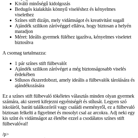
Kiváló minőségű kidolgozás
Bedugós kialakítás könnyű viseléshez és kényelmes
viselethez
Színes stift dizájn, mely vidámságot és kreativitást sugall
Ajándék szilikon záróvéggel ellátva, hogy biztosan a helyén
maradjon
Méret: Ideális gyermek füléhez igazítva, kényelmes viseletet
biztosítva
A csomag tartalmazza:
1 pár színes stift fülbevalót
Ajándék szilikon záróvéget a még biztonságosabb viselés
érdekében
Stílusos ékszerdobozt, amely ideális a fülbevalók tárolására és
ajándékozására
Ez a színes stift fülbevaló tökéletes választás minden olyan gyermek
számára, aki szereti kifejezni egyéniségét és stílusát. Legyen szó
iskoláról, baráti találkozóról vagy családi eseményről, ez a fülbevaló
biztosan felkelti a figyelmet és mosolyt csal az arcokra. Adj neki egy
kis színt és vidámságot az életébe ezzel a csodálatos színes stift
fülbevalóval!
/p>