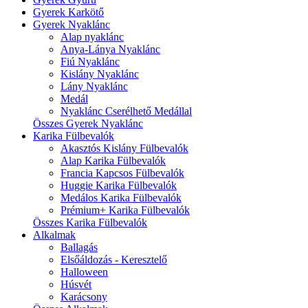
Gyerek Karkötő
Gyerek Nyaklánc
Alap nyaklánc
Anya-Lánya Nyaklánc
Fiú Nyaklánc
Kislány Nyaklánc
Lány Nyaklánc
Medál
Nyaklánc Cserélhető Medállal
Összes Gyerek Nyaklánc
Karika Fülbevalók
Akasztós Kislány Fülbevalók
Alap Karika Fülbevalók
Francia Kapcsos Fülbevalók
Huggie Karika Fülbevalók
Medálos Karika Fülbevalók
Prémium+ Karika Fülbevalók
Összes Karika Fülbevalók
Alkalmak
Ballagás
Elsőáldozás - Keresztelő
Halloween
Húsvét
Karácsony