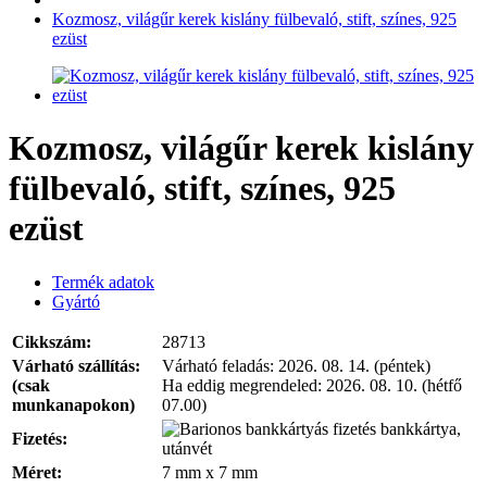
Kozmosz, világűr kerek kislány fülbevaló, stift, színes, 925
ezüst
Kozmosz, világűr kerek kislány
fülbevaló, stift, színes, 925
ezüst
Termék adatok
Gyártó
Cikkszám:
28713
Várható szállítás:
Várható feladás:
2026. 08. 14. (péntek)
(csak
Ha eddig megrendeled:
2026. 08. 10. (hétfő
munkanapokon)
07.00)
bankkártya,
Fizetés:
utánvét
Méret:
7 mm x 7 mm