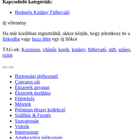
Kapcsolódó kategóriák:
Bedugós Kislány Fülbevaló
új vélemény
Ha már korábban regisztráltál, akkor kérjük, hogy jelentkezz be a
fiókodba
vagy
hozz létre
egy új fiókot
TAG-ek:
Kozmosz
,
világűr
,
kerek
,
kislány
,
fülbevaló
,
stift
,
színes
,
ezüst
Biztonsági tájékoztató
Csavaros zár
Ékszerek anyagai
Ékszerek tisztítása
Fémjelzés
Méretek
Prémium ékszer kollekció
Szállítás & Fizetés
Szavatosság
Videók
Impresszum
Adatkezelési tájékoztató