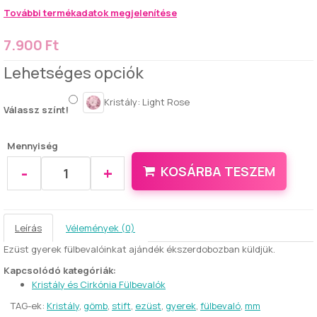
További termékadatok megjelenítése
7.900 Ft
Lehetséges opciók
Kristály: Light Rose
Válassz színt!
Mennyiség
-
+
KOSÁRBA TESZEM
Leírás
Vélemények (0)
Ezüst gyerek fülbevalóinkat ajándék ékszerdobozban küldjük.
Kapcsolódó kategóriák:
Kristály és Cirkónia Fülbevalók
TAG-ek:
Kristály
,
gömb
,
stift
,
ezüst
,
gyerek
,
fülbevaló
,
mm