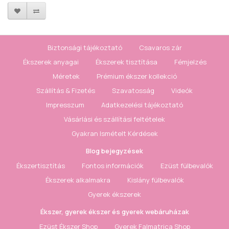
Biztonsági tájékoztató
Csavaros zár
Ékszerek anyagai
Ékszerek tisztítása
Fémjelzés
Méretek
Prémium ékszer kollekció
Szállítás & Fizetés
Szavatosság
Videók
Impresszum
Adatkezelési tájékoztató
Vásárlási és szállítási feltételek
Gyakran Ismételt Kérdések
Blog bejegyzések
Ékszertisztítás
Fontos információk
Ezüst fülbevalók
Ékszerek alkalmakra
Kislány fülbevalók
Gyerek ékszerek
Ékszer, gyerek ékszer és gyerek webáruházak
Ezüst Ékszer Shop
Gyerek Falmatrica Shop