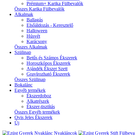
Prémium+ Karika Fülbevalók
Összes Karika Fülbevalók
Alkalmak
Ballagás
Elsőáldozás - Keresztelő
Halloween
Húsvét
Karácsony
Összes Alkalmak
Szülinap
Betűs és Számos Ékszerek
Horoszkópos Ékszerek
Ajándék Ékszer Szett
Gravírozható Ékszerek
Összes Szülinap
Bokalánc
Egyéb termékek
Ékszerdoboz
Alkatrészek
Ékszer-tisztítás
Összes Egyéb termékek
Ovis Jeles Ékszerek
Új
Nyakláncok