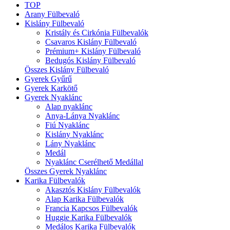
TOP
Arany Fülbevaló
Kislány Fülbevaló
Kristály és Cirkónia Fülbevalók
Csavaros Kislány Fülbevaló
Prémium+ Kislány Fülbevaló
Bedugós Kislány Fülbevaló
Összes Kislány Fülbevaló
Gyerek Gyűrű
Gyerek Karkötő
Gyerek Nyaklánc
Alap nyaklánc
Anya-Lánya Nyaklánc
Fiú Nyaklánc
Kislány Nyaklánc
Lány Nyaklánc
Medál
Nyaklánc Cserélhető Medállal
Összes Gyerek Nyaklánc
Karika Fülbevalók
Akasztós Kislány Fülbevalók
Alap Karika Fülbevalók
Francia Kapcsos Fülbevalók
Huggie Karika Fülbevalók
Medálos Karika Fülbevalók