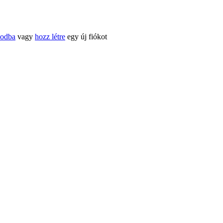
kodba
vagy
hozz létre
egy új fiókot