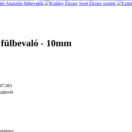
Akasztós fülbevalók
Ékszer szettek
k fülbevaló - 10mm
 07.00)
utánvét
artalmaz