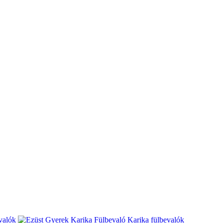
valók
Karika fülbevalók