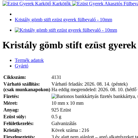
Karkötők
Kristály gömb stift ezüst gyerek fülbevaló - 10mm
Kristály gömb stift ezüst gyere
Termék adatok
Gyártó
Cikkszám:
4131
Várható szállítás:
Várható feladás:
2026. 08. 14. (péntek)
(csak munkanapokon)
Ha eddig megrendeled:
2026. 08. 10. (hétfő
Fizetés:
bankkártya, 
Méret:
10 mm x 10 mm
Anyag:
925 Ezüst
Ezüst súly:
0.5 g
Felületkezelés:
Galvanizálás
Kristály:
Kövek száma : 216
Figyelmeztetés:
3 év alatt nem ajánlott – apró alkatrészeket t