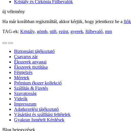
Kristály és Cirkónia Fülbevalók
új vélemény
Ha már korábban regisztráltál, akkor kérjük, hogy jelentkezz be a
fió
TAG-ek:
Kristály
,
gömb
,
stift
,
ezüst
,
gyerek
,
fülbevaló
,
mm
Biztonsági tájékoztató
Csavaros zár
Ékszerek anyagai
Ékszerek tisztítása
Fémjelzés
Méretek
Prémium ékszer kollekció
Szállítás & Fizetés
Szavatosság
Videók
Impresszum
Adatkezelési tájékoztató
Vásárlási és szállítási feltételek
Gyakran Ismételt Kérdések
Blog bejegyzések