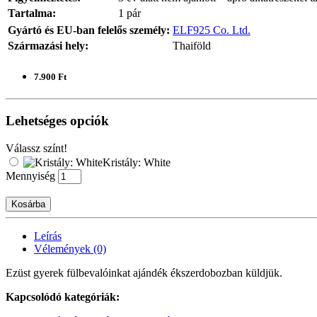
Tartalma:
1 pár
Gyártó és EU-ban felelős személy:
ELF925 Co. Ltd.
Származási hely:
Thaiföld
7.900 Ft
Lehetséges opciók
Válassz színt!
Kristály: White
Mennyiség
Kosárba
Leírás
Vélemények (0)
Ezüst gyerek fülbevalóinkat ajándék ékszerdobozban küldjük.
Kapcsolódó kategóriák: