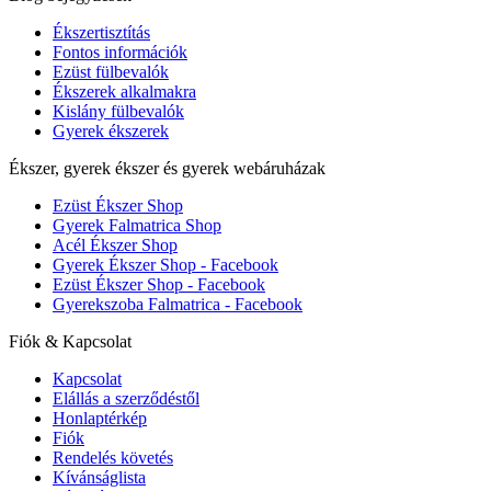
Ékszertisztítás
Fontos információk
Ezüst fülbevalók
Ékszerek alkalmakra
Kislány fülbevalók
Gyerek ékszerek
Ékszer, gyerek ékszer és gyerek webáruházak
Ezüst Ékszer Shop
Gyerek Falmatrica Shop
Acél Ékszer Shop
Gyerek Ékszer Shop - Facebook
Ezüst Ékszer Shop - Facebook
Gyerekszoba Falmatrica - Facebook
Fiók & Kapcsolat
Kapcsolat
Elállás a szerződéstől
Honlaptérkép
Fiók
Rendelés követés
Kívánságlista