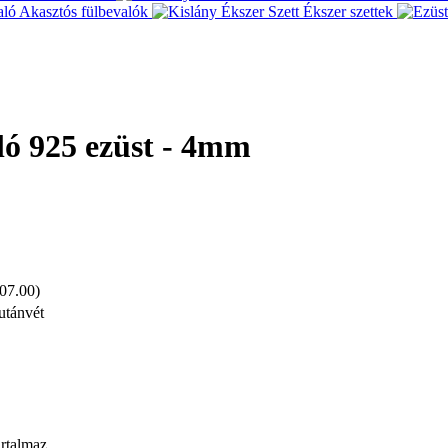
Akasztós fülbevalók
Ékszer szettek
aló 925 ezüst - 4mm
 07.00)
utánvét
artalmaz