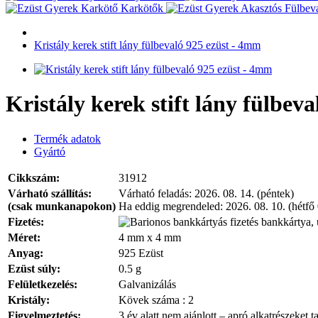
Karkötők
Kristály kerek stift lány fülbevaló 925 ezüst - 4mm
Kristály kerek stift lány fülbev
Termék adatok
Gyártó
Cikkszám:
31912
Várható szállítás:
Várható feladás:
2026. 08. 14. (péntek)
(csak munkanapokon)
Ha eddig megrendeled:
2026. 08. 10. (hétfő
Fizetés:
bankkártya, 
Méret:
4 mm x 4 mm
Anyag:
925 Ezüst
Ezüst súly:
0.5 g
Felületkezelés:
Galvanizálás
Kristály:
Kövek száma : 2
Figyelmeztetés:
3 év alatt nem ajánlott – apró alkatrészeket t