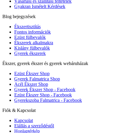
Vásárlási és szállítási feltételek
Gyakran Ismételt Kérdések
Blog bejegyzések
Ékszertisztítás
Fontos információk
Ezüst fülbevalók
Ékszerek alkalmakra
Kislány fülbevalók
Gyerek ékszerek
Ékszer, gyerek ékszer és gyerek webáruházak
Ezüst Ékszer Shop
Gyerek Falmatrica Shop
Acél Ékszer Shop
Gyerek Ékszer Shop - Facebook
Ezüst Ékszer Shop - Facebook
Gyerekszoba Falmatrica - Facebook
Fiók & Kapcsolat
Kapcsolat
Elállás a szerződéstől
Honlaptérkép