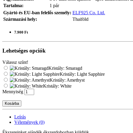
Tartalma:
1 pár
Gyártó és EU-ban felelős személy:
ELF925 Co. Ltd.
Származási hely:
Thaiföld
7.900 Ft
Lehetséges opciók
Válassz színt!
Kristály: Smaragd
Kristály: Light Sapphire
Kristály: Amethyst
Kristály: White
Mennyiség
Kosárba
Leírás
Vélemények (0)
Ékszereinket ajándék ékszerdobozban küldjük.