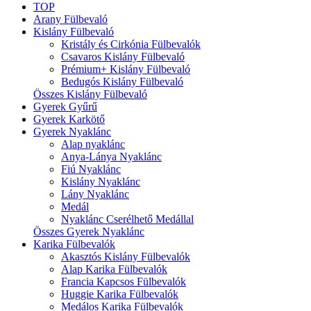
TOP
Arany Fülbevaló
Kislány Fülbevaló
Kristály és Cirkónia Fülbevalók
Csavaros Kislány Fülbevaló
Prémium+ Kislány Fülbevaló
Bedugós Kislány Fülbevaló
Összes Kislány Fülbevaló
Gyerek Gyűrű
Gyerek Karkötő
Gyerek Nyaklánc
Alap nyaklánc
Anya-Lánya Nyaklánc
Fiú Nyaklánc
Kislány Nyaklánc
Lány Nyaklánc
Medál
Nyaklánc Cserélhető Medállal
Összes Gyerek Nyaklánc
Karika Fülbevalók
Akasztós Kislány Fülbevalók
Alap Karika Fülbevalók
Francia Kapcsos Fülbevalók
Huggie Karika Fülbevalók
Medálos Karika Fülbevalók