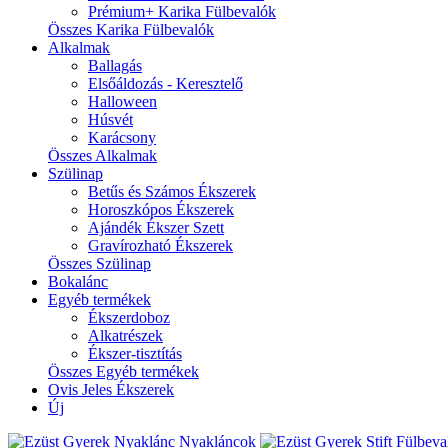
Prémium+ Karika Fülbevalók
Összes Karika Fülbevalók
Alkalmak
Ballagás
Elsőáldozás - Keresztelő
Halloween
Húsvét
Karácsony
Összes Alkalmak
Szülinap
Betűs és Számos Ékszerek
Horoszkópos Ékszerek
Ajándék Ékszer Szett
Gravírozható Ékszerek
Összes Szülinap
Bokalánc
Egyéb termékek
Ékszerdoboz
Alkatrészek
Ékszer-tisztítás
Összes Egyéb termékek
Ovis Jeles Ékszerek
Új
Nyakláncok