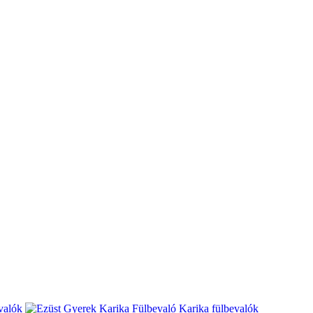
valók
Karika fülbevalók