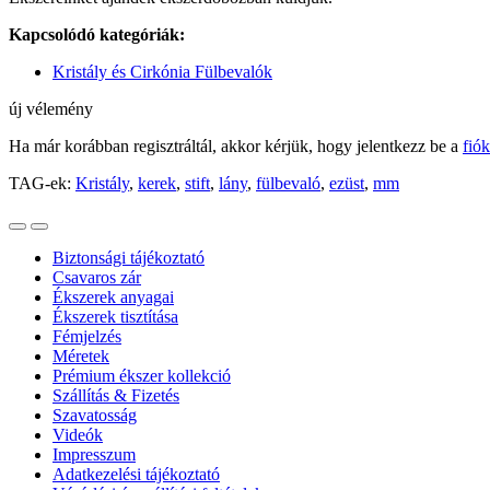
Kapcsolódó kategóriák:
Kristály és Cirkónia Fülbevalók
új vélemény
Ha már korábban regisztráltál, akkor kérjük, hogy jelentkezz be a
fió
TAG-ek:
Kristály
,
kerek
,
stift
,
lány
,
fülbevaló
,
ezüst
,
mm
Biztonsági tájékoztató
Csavaros zár
Ékszerek anyagai
Ékszerek tisztítása
Fémjelzés
Méretek
Prémium ékszer kollekció
Szállítás & Fizetés
Szavatosság
Videók
Impresszum
Adatkezelési tájékoztató