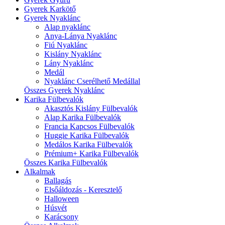
Gyerek Karkötő
Gyerek Nyaklánc
Alap nyaklánc
Anya-Lánya Nyaklánc
Fiú Nyaklánc
Kislány Nyaklánc
Lány Nyaklánc
Medál
Nyaklánc Cserélhető Medállal
Összes Gyerek Nyaklánc
Karika Fülbevalók
Akasztós Kislány Fülbevalók
Alap Karika Fülbevalók
Francia Kapcsos Fülbevalók
Huggie Karika Fülbevalók
Medálos Karika Fülbevalók
Prémium+ Karika Fülbevalók
Összes Karika Fülbevalók
Alkalmak
Ballagás
Elsőáldozás - Keresztelő
Halloween
Húsvét
Karácsony