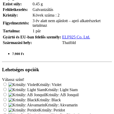
Ezüst súly:
0.45 g
Felületkezelés:
Galvanizálás
Kristály:
Kövek száma : 2
3 év alatt nem ajánlott – apró alkatrészeket
Figyelmeztetés:
tartalmaz
Tartalma:
1 pár
Gyártó és EU-ban felelős személy:
ELF925 Co. Ltd.
Származási hely:
Thaiföld
7.900 Ft
Lehetséges opciók
Válassz színt!
Kristály: Violet
Kristály: Light Siam
Kristály: AB Jonquil
Kristály: Black
Kristály: Akvamarin
Kristály: Peridot