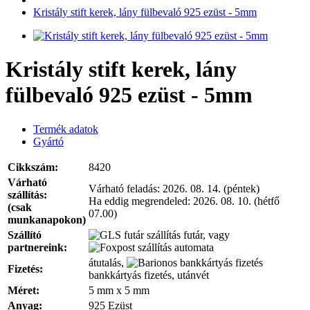
Kristály stift kerek, lány fülbevaló 925 ezüst - 5mm
Kristály stift kerek, lány
fülbevaló 925 ezüst - 5mm
Termék adatok
Gyártó
Cikkszám:
8420
Várható
Várható feladás:
2026. 08. 14. (péntek)
szállítás:
Ha eddig megrendeled:
2026. 08. 10. (hétfő
(csak
07.00)
munkanapokon)
Szállító
futár, vagy
partnereink:
automata
átutalás,
Fizetés:
bankkártyás fizetés, utánvét
Méret:
5 mm x 5 mm
Anyag:
925 Ezüst