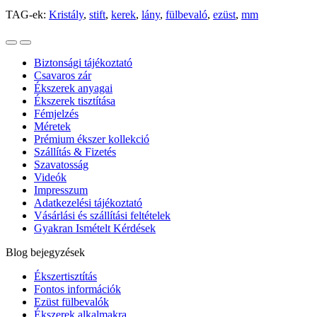
TAG-ek:
Kristály
,
stift
,
kerek
,
lány
,
fülbevaló
,
ezüst
,
mm
Biztonsági tájékoztató
Csavaros zár
Ékszerek anyagai
Ékszerek tisztítása
Fémjelzés
Méretek
Prémium ékszer kollekció
Szállítás & Fizetés
Szavatosság
Videók
Impresszum
Adatkezelési tájékoztató
Vásárlási és szállítási feltételek
Gyakran Ismételt Kérdések
Blog bejegyzések
Ékszertisztítás
Fontos információk
Ezüst fülbevalók
Ékszerek alkalmakra