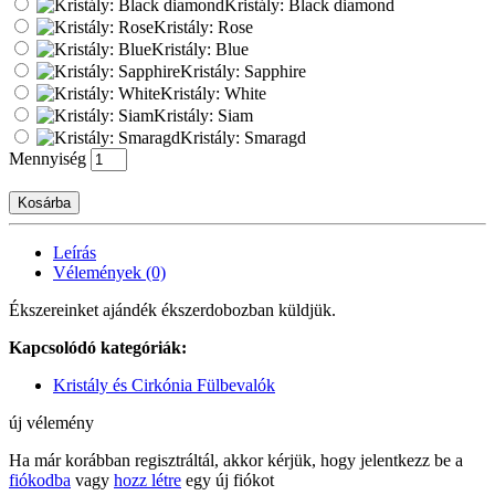
Kristály: Black diamond
Kristály: Rose
Kristály: Blue
Kristály: Sapphire
Kristály: White
Kristály: Siam
Kristály: Smaragd
Mennyiség
Kosárba
Leírás
Vélemények (0)
Ékszereinket ajándék ékszerdobozban küldjük.
Kapcsolódó kategóriák:
Kristály és Cirkónia Fülbevalók
új vélemény
Ha már korábban regisztráltál, akkor kérjük, hogy jelentkezz be a
fiókodba
vagy
hozz létre
egy új fiókot