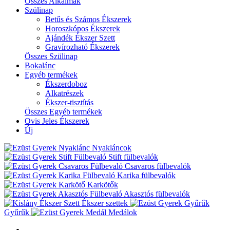
Összes Alkalmak
Szülinap
Betűs és Számos Ékszerek
Horoszkópos Ékszerek
Ajándék Ékszer Szett
Gravírozható Ékszerek
Összes Szülinap
Bokalánc
Egyéb termékek
Ékszerdoboz
Alkatrészek
Ékszer-tisztítás
Összes Egyéb termékek
Ovis Jeles Ékszerek
Új
Nyakláncok
Stift fülbevalók
Csavaros fülbevalók
Karika fülbevalók
Karkötők
Akasztós fülbevalók
Ékszer szettek
Gyűrűk
Medálok