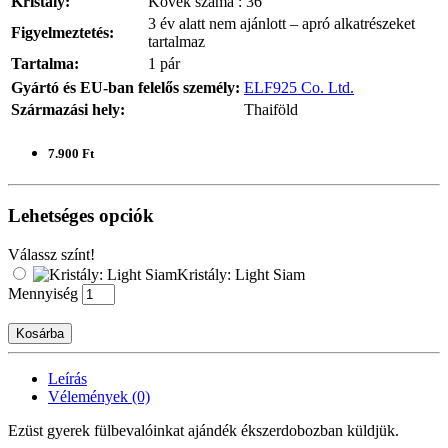
Kristály:
Kövek száma : 36
3 év alatt nem ajánlott – apró alkatrészeket
Figyelmeztetés:
tartalmaz
Tartalma:
1 pár
Gyártó és EU-ban felelős személy:
ELF925 Co. Ltd.
Származási hely:
Thaiföld
7.900 Ft
Lehetséges opciók
Válassz színt!
Kristály: Light Siam
Mennyiség
Kosárba
Leírás
Vélemények (0)
Ezüst gyerek fülbevalóinkat ajándék ékszerdobozban küldjük.