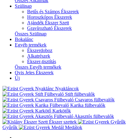
Összes Alkalmak
Szülinap
Betűs és Számos Ékszerek
Horoszkópos Ékszerek
Ajándék Ékszer Szett
Gravírozható Ékszerek
Összes Szülinap
Bokalánc
Egyéb termékek
Ékszerdoboz
Alkatrészek
Ékszer-tisztítás
Összes Egyéb termékek
Ovis Jeles Ékszerek
Új
Nyakláncok
Stift fülbevalók
Csavaros fülbevalók
Karika fülbevalók
Karkötők
Akasztós fülbevalók
Ékszer szettek
Gyűrűk
Medálok