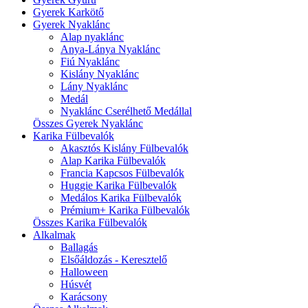
Gyerek Karkötő
Gyerek Nyaklánc
Alap nyaklánc
Anya-Lánya Nyaklánc
Fiú Nyaklánc
Kislány Nyaklánc
Lány Nyaklánc
Medál
Nyaklánc Cserélhető Medállal
Összes Gyerek Nyaklánc
Karika Fülbevalók
Akasztós Kislány Fülbevalók
Alap Karika Fülbevalók
Francia Kapcsos Fülbevalók
Huggie Karika Fülbevalók
Medálos Karika Fülbevalók
Prémium+ Karika Fülbevalók
Összes Karika Fülbevalók
Alkalmak
Ballagás
Elsőáldozás - Keresztelő
Halloween
Húsvét
Karácsony