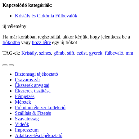
Kapcsolódó kategóriák:
Kristály és Cirkónia Fülbevalók
új vélemény
Ha már korábban regisztráltál, akkor kérjük, hogy jelentkezz be a
fiókodba
vagy
hozz létre
egy új fiókot
TAG-ek:
Kristály
,
színes
,
gömb
,
stift
,
ezüst
,
gyerek
,
fülbevaló
,
mm
Biztonsági tájékoztató
Csavaros zár
Ékszerek anyagai
Ékszerek tisztítása
Fémjelzés
Méretek
Prémium ékszer kollekció
Szállítás & Fizetés
Szavatosság
Videók
Impresszum
Adatkezelési tájékoztató