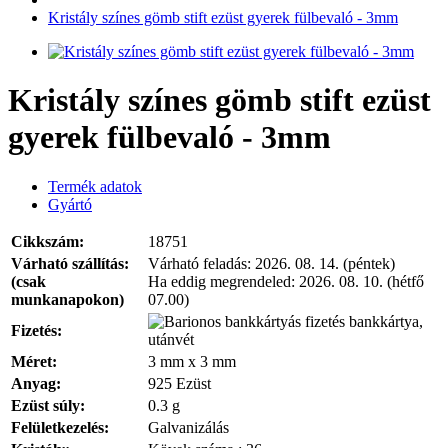
Kristály színes gömb stift ezüst gyerek fülbevaló - 3mm
Kristály színes gömb stift ezüst
gyerek fülbevaló - 3mm
Termék adatok
Gyártó
Cikkszám:
18751
Várható szállítás:
Várható feladás:
2026. 08. 14. (péntek)
(csak
Ha eddig megrendeled:
2026. 08. 10. (hétfő
munkanapokon)
07.00)
bankkártya,
Fizetés:
utánvét
Méret:
3 mm x 3 mm
Anyag:
925 Ezüst
Ezüst súly:
0.3 g
Felületkezelés:
Galvanizálás