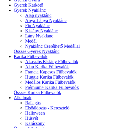
Gyerek Karkötő
Gyerek Nyaklánc
Alap nyaklánc
Anya-Lánya Nyaklánc
Fiú Nyaklánc
Kislány Nyaklánc
Lány Nyaklánc
Medál
Nyaklánc Cserélhető Medállal
Összes Gyerek Nyaklánc
Karika Fülbevalók
Akasztós Kislány Fülbevalók
Alap Karika Fülbevalók
Francia Kapcsos Fülbevalók
Huggie Karika Fülbevalók
Medálos Karika Fülbevalók
Prémium+ Karika Fülbevalók
Összes Karika Fülbevalók
Alkalmak
Ballagás
Elsőáldozás - Keresztelő
Halloween
Húsvét
Karácsony