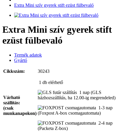
Extra Mini szív gyerek stift ezüst fülbevaló
Extra Mini szív gyerek stift
ezüst fülbevaló
Termék adatok
Gyártó
Cikkszám:
30243
1 db
elérhető
1 nap
(GLS
Várható
házhozszállítás, ha 12.00-ig megrendeled)
szállítás:
1-3 nap
(csak
(Foxpost A-box csomagautomata)
munkanapokon)
2-4 nap
(Packeta Z-box)