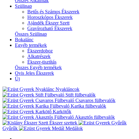
Összes Alkalmak
Szülinap
Betűs és Számos Ékszerek
Horoszkópos Ékszerek
Ajándék Ékszer Szett
Gravírozható Ékszerek
Összes Szülinap
Bokalánc
Egyéb termékek
Ékszerdoboz
Alkatrészek
Ékszer-tisztítás
Összes Egyéb termékek
Ovis Jeles Ékszerek
Új
Nyakláncok
Stift fülbevalók
Csavaros fülbevalók
Karika fülbevalók
Karkötők
Akasztós fülbevalók
Ékszer szettek
Gyűrűk
Medálok