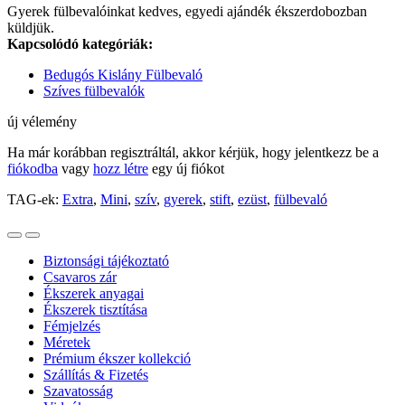
Gyerek fülbevalóinkat kedves, egyedi ajándék ékszerdobozban
küldjük.
Kapcsolódó kategóriák:
Bedugós Kislány Fülbevaló
Szíves fülbevalók
új vélemény
Ha már korábban regisztráltál, akkor kérjük, hogy jelentkezz be a
fiókodba
vagy
hozz létre
egy új fiókot
TAG-ek:
Extra
,
Mini
,
szív
,
gyerek
,
stift
,
ezüst
,
fülbevaló
Biztonsági tájékoztató
Csavaros zár
Ékszerek anyagai
Ékszerek tisztítása
Fémjelzés
Méretek
Prémium ékszer kollekció
Szállítás & Fizetés
Szavatosság