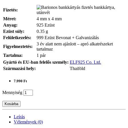
bankkártya,
Fizetés:
utánvét
Méret:
4 mm x 4 mm
Anyag:
925 Ezüst
Ezüst súly:
0.35 g
Felületkezelés:
999 Ezüst Bevonat + Galvanizálás
3 év alatt nem ajánlott – apró alkatrészeket
Figyelmeztetés:
tartalmaz
Tartalma:
1 pár
Gyártó és EU-ban felelős személy:
ELF925 Co. Ltd.
Származási hely:
Thaiföld
7.990 Ft
Mennyiség
Kosárba
Leírás
Vélemények (0)