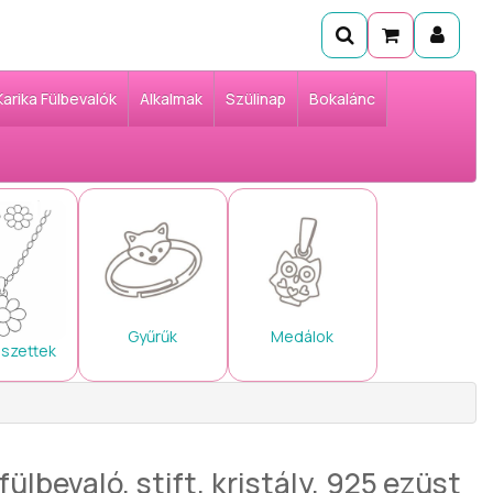
Karika Fülbevalók
Alkalmak
Szülinap
Bokalánc
Gyűrűk
Medálok
 szettek
lbevaló, stift, kristály, 925 ezüst