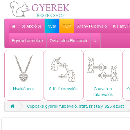
% Akció %
Nyár
TOP
Arany Fülbevaló
Kislány 
Egyéb termékek
Ovis Jeles Ékszerek
Új
Nyakláncok
Stift fülbevalók
Csavaros
K
fülbevalók
Cupcake gyerek fülbevaló, stift, kristály, 925 ezüst