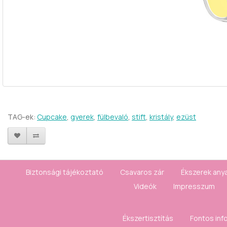
TAG-ek:
Cupcake
,
gyerek
,
fülbevaló
,
stift
,
kristály
,
ezüst
Biztonsági tájékoztató
Csavaros zár
Ékszerek any
Videók
Impresszum
Ékszertisztítás
Fontos inf