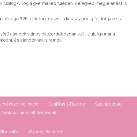
ak csillog-villog a gyermeked fülében, de egyedi megjelenést is
 minőségű 925 ezüstből készül, a kristály pedig feldobja ezt a
örű ajándék színes ékszerdobozban szállítjuk, így már a
skodni, és ajándéknak is remek.
um ékszer kollekció
Szállítás & Fizetés
Szavatosság
Gyakran Ismételt Kérdések
fülbevalók
Gyerek ékszerek