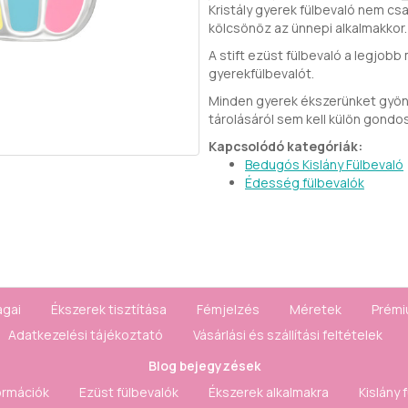
Kristály gyerek fülbevaló nem cs
kölcsönöz az ünnepi alkalmakkor.
A stift ezüst fülbevaló a legjobb
gyerekfülbevalót.
Minden gyerek ékszerünket gyöny
tárolásáról sem kell külön gondo
Kapcsolódó kategóriák:
Bedugós Kislány Fülbevaló
Édesség fülbevalók
agai
Ékszerek tisztítása
Fémjelzés
Méretek
Prémi
Adatkezelési tájékoztató
Vásárlási és szállítási feltételek
Blog bejegyzések
ormációk
Ezüst fülbevalók
Ékszerek alkalmakra
Kislány 