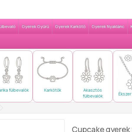
Fülbevaló
Gyerek Gyűrű
Gyerek Karkötő
Gyerek Nyaklánc
arika fülbevalók
Karkötők
Akasztós
Ékszer
fülbevalók
Cupcake gyerek fü