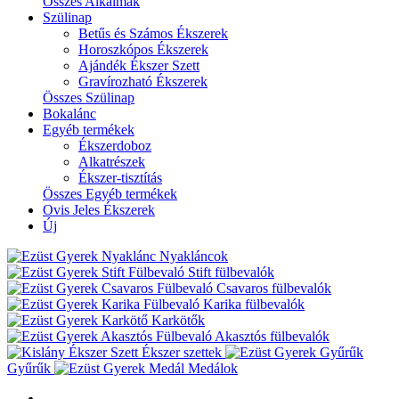
Összes Alkalmak
Szülinap
Betűs és Számos Ékszerek
Horoszkópos Ékszerek
Ajándék Ékszer Szett
Gravírozható Ékszerek
Összes Szülinap
Bokalánc
Egyéb termékek
Ékszerdoboz
Alkatrészek
Ékszer-tisztítás
Összes Egyéb termékek
Ovis Jeles Ékszerek
Új
Nyakláncok
Stift fülbevalók
Csavaros fülbevalók
Karika fülbevalók
Karkötők
Akasztós fülbevalók
Ékszer szettek
Gyűrűk
Medálok