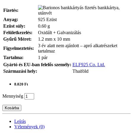
bankkártya,
Fizetés:
utánvét
Anyag:
925 Ezüst
Ezüst súly:
0.60 g
Felületkezelés:
Oxidált + Galvanizálás
Gyűrű Méret:
1.2 mm x 10 mm
3 év alatt nem ajánlott – apró alkatrészeket
Figyelmeztetés:
tartalmaz
Tartalma:
1 pár
Gyártó és EU-ban felelős személy:
ELF925 Co. Ltd.
Származási hely:
Thaiföld
8.020 Ft
Mennyiség
Kosárba
Leírás
Vélemények (0)