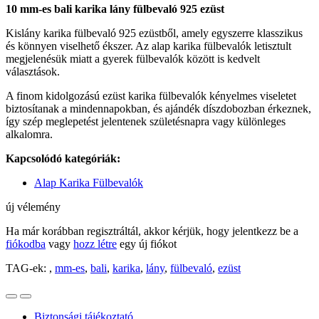
10 mm-es bali karika lány fülbevaló 925 ezüst
Kislány karika fülbevaló 925 ezüstből, amely egyszerre klasszikus
és könnyen viselhető ékszer. Az alap karika fülbevalók letisztult
megjelenésük miatt a gyerek fülbevalók között is kedvelt
választások.
A finom kidolgozású ezüst karika fülbevalók kényelmes viseletet
biztosítanak a mindennapokban, és ajándék díszdobozban érkeznek,
így szép meglepetést jelentenek születésnapra vagy különleges
alkalomra.
Kapcsolódó kategóriák:
Alap Karika Fülbevalók
új vélemény
Ha már korábban regisztráltál, akkor kérjük, hogy jelentkezz be a
fiókodba
vagy
hozz létre
egy új fiókot
TAG-ek:
,
mm-es
,
bali
,
karika
,
lány
,
fülbevaló
,
ezüst
Biztonsági tájékoztató