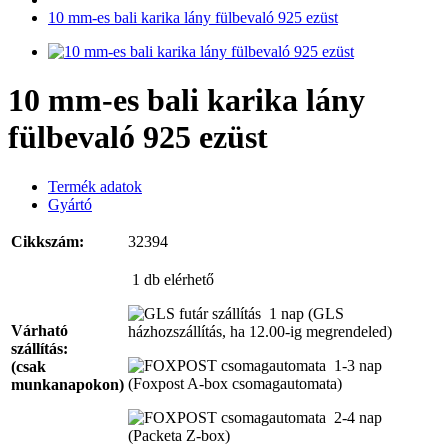
10 mm-es bali karika lány fülbevaló 925 ezüst
10 mm-es bali karika lány
fülbevaló 925 ezüst
Termék adatok
Gyártó
Cikkszám:
32394
1 db
elérhető
1 nap
(GLS
Várható
házhozszállítás, ha 12.00-ig megrendeled)
szállítás:
1-3 nap
(csak
(Foxpost A-box csomagautomata)
munkanapokon)
2-4 nap
(Packeta Z-box)