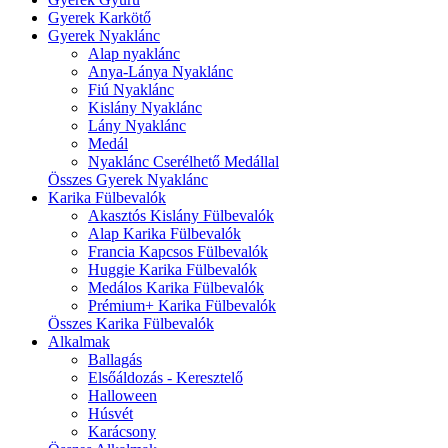
Gyerek Karkötő
Gyerek Nyaklánc
Alap nyaklánc
Anya-Lánya Nyaklánc
Fiú Nyaklánc
Kislány Nyaklánc
Lány Nyaklánc
Medál
Nyaklánc Cserélhető Medállal
Összes Gyerek Nyaklánc
Karika Fülbevalók
Akasztós Kislány Fülbevalók
Alap Karika Fülbevalók
Francia Kapcsos Fülbevalók
Huggie Karika Fülbevalók
Medálos Karika Fülbevalók
Prémium+ Karika Fülbevalók
Összes Karika Fülbevalók
Alkalmak
Ballagás
Elsőáldozás - Keresztelő
Halloween
Húsvét
Karácsony