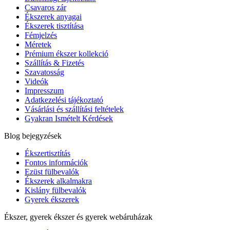
Csavaros zár
Ékszerek anyagai
Ékszerek tisztítása
Fémjelzés
Méretek
Prémium ékszer kollekció
Szállítás & Fizetés
Szavatosság
Videók
Impresszum
Adatkezelési tájékoztató
Vásárlási és szállítási feltételek
Gyakran Ismételt Kérdések
Blog bejegyzések
Ékszertisztítás
Fontos információk
Ezüst fülbevalók
Ékszerek alkalmakra
Kislány fülbevalók
Gyerek ékszerek
Ékszer, gyerek ékszer és gyerek webáruházak