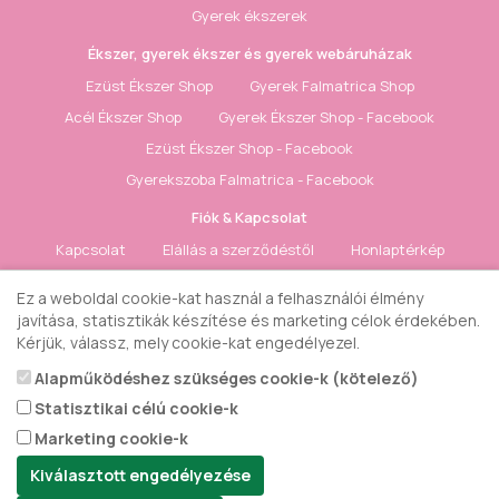
Gyerek ékszerek
Ékszer, gyerek ékszer és gyerek webáruházak
Ezüst Ékszer Shop
Gyerek Falmatrica Shop
Acél Ékszer Shop
Gyerek Ékszer Shop - Facebook
Ezüst Ékszer Shop - Facebook
Gyerekszoba Falmatrica - Facebook
Fiók & Kapcsolat
Kapcsolat
Elállás a szerződéstől
Honlaptérkép
Fiók
Rendelés követés
Kívánságlista
Hírlevél
Ez a weboldal cookie-kat használ a felhasználói élmény
javítása, statisztikák készítése és marketing célok érdekében.
Gyerek ékszer Shop © 2018 - ezüst gyerek ékszerek
Kérjük, válassz, mely cookie-kat engedélyezel.
Alapműködéshez szükséges cookie-k (kötelező)
Statisztikai célú cookie-k
Marketing cookie-k
Kiválasztott engedélyezése