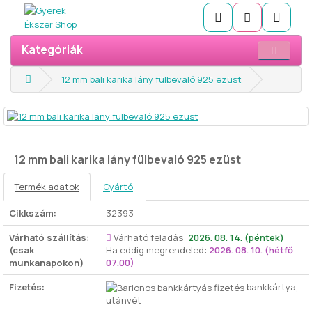
Kategóriák
12 mm bali karika lány fülbevaló 925 ezüst
12 mm bali karika lány fülbevaló 925 ezüst
Termék adatok
Gyártó
Cikkszám:
32393
Várható szállítás:
Várható feladás:
2026. 08. 14. (péntek)
(csak
Ha eddig megrendeled:
2026. 08. 10. (hétfő
munkanapokon)
07.00)
Fizetés:
bankkártya,
utánvét