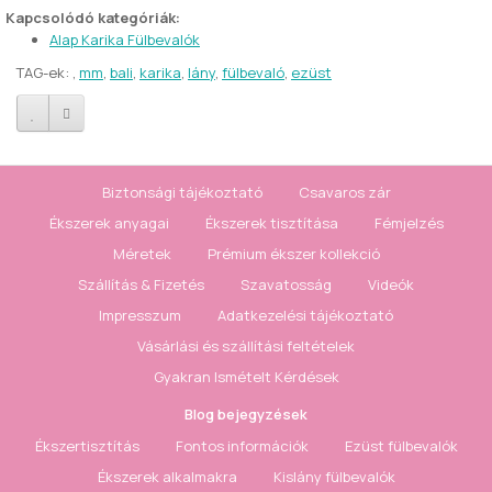
Kapcsolódó kategóriák:
Alap Karika Fülbevalók
TAG-ek:
,
mm
,
bali
,
karika
,
lány
,
fülbevaló
,
ezüst
Biztonsági tájékoztató
Csavaros zár
Ékszerek anyagai
Ékszerek tisztítása
Fémjelzés
Méretek
Prémium ékszer kollekció
Szállítás & Fizetés
Szavatosság
Videók
Impresszum
Adatkezelési tájékoztató
Vásárlási és szállítási feltételek
Gyakran Ismételt Kérdések
Blog bejegyzések
Ékszertisztítás
Fontos információk
Ezüst fülbevalók
Ékszerek alkalmakra
Kislány fülbevalók