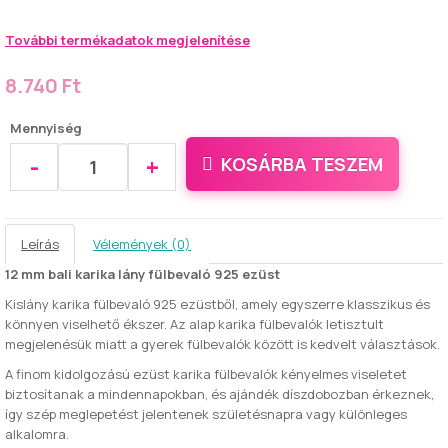
További termékadatok megjelenítése
8.740 Ft
Mennyiség
-
+
KOSÁRBA TESZEM
Leírás
Vélemények (0)
12 mm bali karika lány fülbevaló 925 ezüst
Kislány karika fülbevaló 925 ezüstből, amely egyszerre klasszikus és
könnyen viselhető ékszer. Az alap karika fülbevalók letisztult
megjelenésük miatt a gyerek fülbevalók között is kedvelt választások.
A finom kidolgozású ezüst karika fülbevalók kényelmes viseletet
biztosítanak a mindennapokban, és ajándék díszdobozban érkeznek,
így szép meglepetést jelentenek születésnapra vagy különleges
alkalomra.