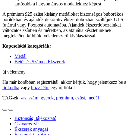
tartósabb a hagyományos modellekhez képest
A prémium 925 ezüst kislány medálokat biztonságos buborékos
borítékban és ajándék dekoratív ékszerdobozban szállítjuk GLS
futárral vagy Foxpost automatába. Ajándék ékszerdobozainkat
változatos színben és méretben, az aktuális készletünknek
megfelelően küldjük, véletlenszerű kiválasztással.
Kapcsolódó kategóriák:
Medál
Betűs és Számos Ékszerek
új vélemény
Ha már korábban regisztráltál, akkor kérjük, hogy jelentkezz be a
fiókodba
vagy
hozz létre
egy új fiókot
TAG-ek:
-as
,
szám
,
gyerek
,
prémium
,
ezüst
,
medál
Biztonsági tájékoztató
Csavaros zár
Ékszerek anyagai
Ékszerek tisztítása