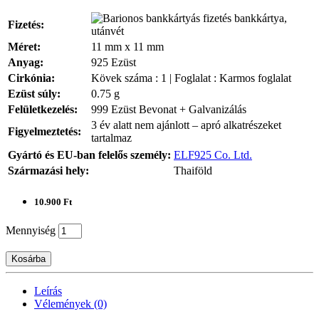
bankkártya,
Fizetés:
utánvét
Méret:
11 mm x 11 mm
Anyag:
925 Ezüst
Cirkónia:
Kövek száma : 1 | Foglalat : Karmos foglalat
Ezüst súly:
0.75 g
Felületkezelés:
999 Ezüst Bevonat + Galvanizálás
3 év alatt nem ajánlott – apró alkatrészeket
Figyelmeztetés:
tartalmaz
Gyártó és EU-ban felelős személy:
ELF925 Co. Ltd.
Származási hely:
Thaiföld
10.900 Ft
Mennyiség
Kosárba
Leírás
Vélemények (0)