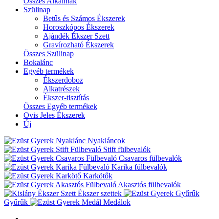
Összes Alkalmak
Szülinap
Betűs és Számos Ékszerek
Horoszkópos Ékszerek
Ajándék Ékszer Szett
Gravírozható Ékszerek
Összes Szülinap
Bokalánc
Egyéb termékek
Ékszerdoboz
Alkatrészek
Ékszer-tisztítás
Összes Egyéb termékek
Ovis Jeles Ékszerek
Új
Nyakláncok
Stift fülbevalók
Csavaros fülbevalók
Karika fülbevalók
Karkötők
Akasztós fülbevalók
Ékszer szettek
Gyűrűk
Medálok