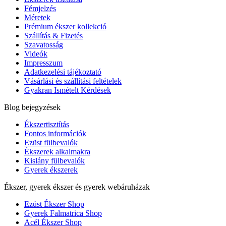
Fémjelzés
Méretek
Prémium ékszer kollekció
Szállítás & Fizetés
Szavatosság
Videók
Impresszum
Adatkezelési tájékoztató
Vásárlási és szállítási feltételek
Gyakran Ismételt Kérdések
Blog bejegyzések
Ékszertisztítás
Fontos információk
Ezüst fülbevalók
Ékszerek alkalmakra
Kislány fülbevalók
Gyerek ékszerek
Ékszer, gyerek ékszer és gyerek webáruházak
Ezüst Ékszer Shop
Gyerek Falmatrica Shop
Acél Ékszer Shop