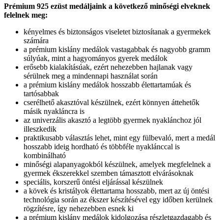
Prémium 925 ezüst medáljaink a következő minőségi elveknek
felelnek meg:
kényelmes és biztonságos viseletet biztosítanak a gyermekek
számára
a prémium kislány medálok vastagabbak és nagyobb gramm
súlyúak, mint a hagyományos gyerek medálok
erősebb kialakításúak, ezért nehezebben hajlanak vagy
sérülnek meg a mindennapi használat során
a prémium kislány medálok hosszabb élettartamúak és
tartósabbak
cserélhető akasztóval készülnek, ezért könnyen áttehetők
másik nyakláncra is
az univerzális akasztó a legtöbb gyermek nyaklánchoz jól
illeszkedik
praktikusabb választás lehet, mint egy fülbevaló, mert a medál
hosszabb ideig hordható és többféle nyaklánccal is
kombinálható
minőségi alapanyagokból készülnek, amelyek megfelelnek a
gyermek ékszerekkel szemben támasztott elvárásoknak
speciális, korszerű öntési eljárással készülnek
a kövek és kristályok élettartama hosszabb, mert az új öntési
technológia során az ékszer készítésével egy időben kerülnek
rögzítésre, így nehezebben esnek ki
a prémium kislány medálok kidolgozása részletgazdagabb és