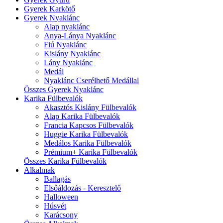
Gyerek Karkötő
Gyerek Nyaklánc
Alap nyaklánc
Anya-Lánya Nyaklánc
Fiú Nyaklánc
Kislány Nyaklánc
Lány Nyaklánc
Medál
Nyaklánc Cserélhető Medállal
Összes Gyerek Nyaklánc
Karika Fülbevalók
Akasztós Kislány Fülbevalók
Alap Karika Fülbevalók
Francia Kapcsos Fülbevalók
Huggie Karika Fülbevalók
Medálos Karika Fülbevalók
Prémium+ Karika Fülbevalók
Összes Karika Fülbevalók
Alkalmak
Ballagás
Elsőáldozás - Keresztelő
Halloween
Húsvét
Karácsony