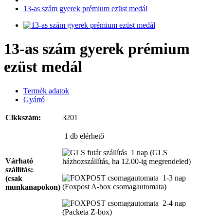
13-as szám gyerek prémium ezüst medál
13-as szám gyerek prémium
ezüst medál
Termék adatok
Gyártó
Cikkszám:
3201
1 db
elérhető
1 nap
(GLS
Várható
házhozszállítás, ha 12.00-ig megrendeled)
szállítás:
1-3 nap
(csak
(Foxpost A-box csomagautomata)
munkanapokon)
2-4 nap
(Packeta Z-box)