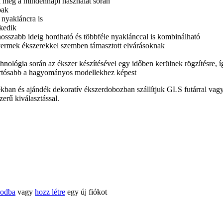
k meg a mindennapi használat során
bak
 nyakláncra is
zkedik
 hosszabb ideig hordható és többféle nyaklánccal is kombinálható
ermek ékszerekkel szemben támasztott elvárásoknak
echnológia során az ékszer készítésével egy időben kerülnek rögzítésre,
artósabb a hagyományos modellekhez képest
kban és ajándék dekoratív ékszerdobozban szállítjuk GLS futárral vag
erű kiválasztással.
kodba
vagy
hozz létre
egy új fiókot