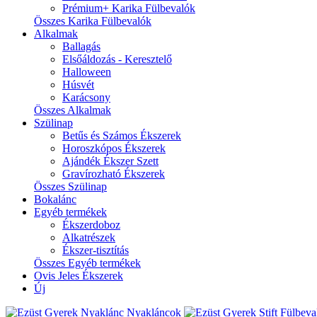
Prémium+ Karika Fülbevalók
Összes Karika Fülbevalók
Alkalmak
Ballagás
Elsőáldozás - Keresztelő
Halloween
Húsvét
Karácsony
Összes Alkalmak
Szülinap
Betűs és Számos Ékszerek
Horoszkópos Ékszerek
Ajándék Ékszer Szett
Gravírozható Ékszerek
Összes Szülinap
Bokalánc
Egyéb termékek
Ékszerdoboz
Alkatrészek
Ékszer-tisztítás
Összes Egyéb termékek
Ovis Jeles Ékszerek
Új
Nyakláncok