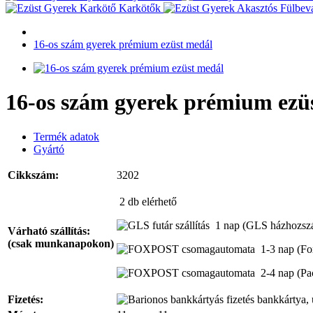
Karkötők
16-os szám gyerek prémium ezüst medál
16-os szám gyerek prémium ezü
Termék adatok
Gyártó
Cikkszám:
3202
2 db
elérhető
1 nap
(GLS házhozszál
Várható szállítás:
(csak munkanapokon)
1-3 nap
(Fo
2-4 nap
(Pa
Fizetés:
bankkártya, 