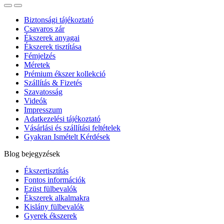
Biztonsági tájékoztató
Csavaros zár
Ékszerek anyagai
Ékszerek tisztítása
Fémjelzés
Méretek
Prémium ékszer kollekció
Szállítás & Fizetés
Szavatosság
Videók
Impresszum
Adatkezelési tájékoztató
Vásárlási és szállítási feltételek
Gyakran Ismételt Kérdések
Blog bejegyzések
Ékszertisztítás
Fontos információk
Ezüst fülbevalók
Ékszerek alkalmakra
Kislány fülbevalók
Gyerek ékszerek