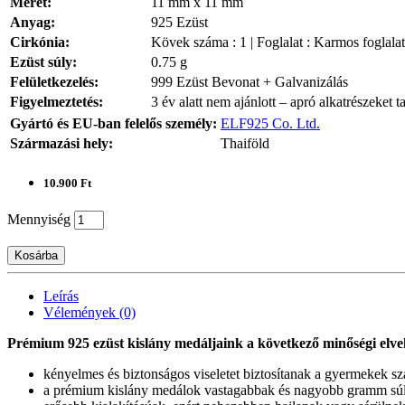
Méret:
11 mm x 11 mm
Anyag:
925 Ezüst
Cirkónia:
Kövek száma : 1 | Foglalat : Karmos foglalat
Ezüst súly:
0.75 g
Felületkezelés:
999 Ezüst Bevonat + Galvanizálás
Figyelmeztetés:
3 év alatt nem ajánlott – apró alkatrészeket t
Gyártó és EU-ban felelős személy:
ELF925 Co. Ltd.
Származási hely:
Thaiföld
10.900 Ft
Mennyiség
Kosárba
Leírás
Vélemények (0)
Prémium 925 ezüst kislány medáljaink a következő minőségi elve
kényelmes és biztonságos viseletet biztosítanak a gyermekek s
a prémium kislány medálok vastagabbak és nagyobb gramm sú