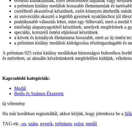
erősebb kialakításúak, ezért nehezebben hajlanak vagy sérülne
a prémium kislány medálok hosszabb élettartamúak és tartósab
cserélhető akasztóval készülnek, ezért könnyen áttehetők másik
az univerzális akasztó a legtöbb gyermek nyaklánchoz jól illes
praktikusabb választás lehet, mint egy fülbevaló, mert a medál
minőségi alapanyagokból készülnek, amelyek megfelelnek a gy
speciális, korszerű öntési eljárással készülnek
a kövek és kristályok élettartama hosszabb, mert az új öntési t
a prémium kislány medálok kidolgozása részletgazdagabb és t
A prémium 925 ezüst kislány medálokat biztonságos buborékos boríté
és méretben, az aktuális készletünknek megfelelően küldjük, véletlensz
Kapcsolódó kategóriák:
Medál
Betűs és Számos Ékszerek
új vélemény
Ha már korábban regisztráltál, akkor kérjük, hogy jelentkezz be a
fió
TAG-ek:
-os
,
szám
,
gyerek
,
prémium
,
ezüst
,
medál