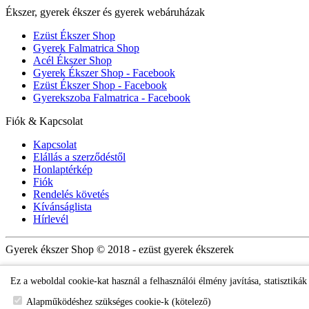
Ékszer, gyerek ékszer és gyerek webáruházak
Ezüst Ékszer Shop
Gyerek Falmatrica Shop
Acél Ékszer Shop
Gyerek Ékszer Shop - Facebook
Ezüst Ékszer Shop - Facebook
Gyerekszoba Falmatrica - Facebook
Fiók & Kapcsolat
Kapcsolat
Elállás a szerződéstől
Honlaptérkép
Fiók
Rendelés követés
Kívánságlista
Hírlevél
Gyerek ékszer Shop © 2018 - ezüst gyerek ékszerek
Ez a weboldal cookie-kat használ a felhasználói élmény javítása, statisztiká
Alapműködéshez szükséges cookie-k (kötelező)