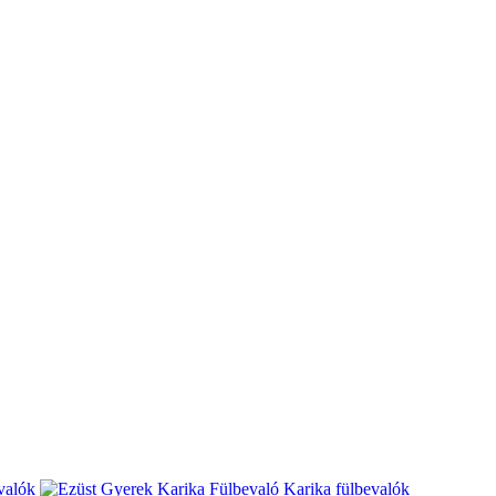
valók
Karika fülbevalók