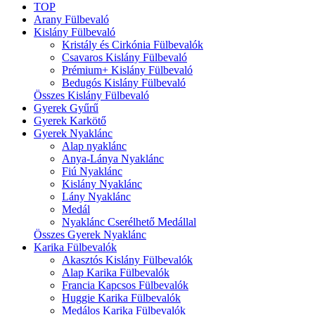
TOP
Arany Fülbevaló
Kislány Fülbevaló
Kristály és Cirkónia Fülbevalók
Csavaros Kislány Fülbevaló
Prémium+ Kislány Fülbevaló
Bedugós Kislány Fülbevaló
Összes Kislány Fülbevaló
Gyerek Gyűrű
Gyerek Karkötő
Gyerek Nyaklánc
Alap nyaklánc
Anya-Lánya Nyaklánc
Fiú Nyaklánc
Kislány Nyaklánc
Lány Nyaklánc
Medál
Nyaklánc Cserélhető Medállal
Összes Gyerek Nyaklánc
Karika Fülbevalók
Akasztós Kislány Fülbevalók
Alap Karika Fülbevalók
Francia Kapcsos Fülbevalók
Huggie Karika Fülbevalók
Medálos Karika Fülbevalók