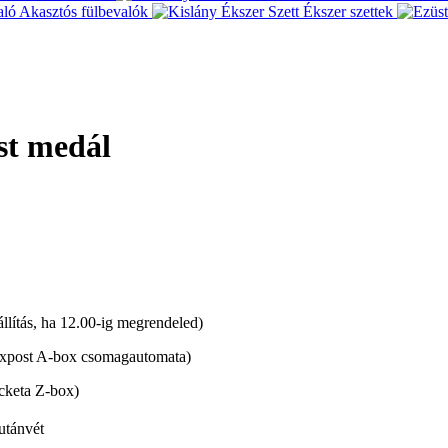
Akasztós fülbevalók
Ékszer szettek
st medál
lítás, ha 12.00-ig megrendeled)
xpost A-box csomagautomata)
cketa Z-box)
utánvét