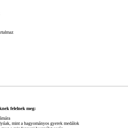
artalmaz
knek felelnek meg:
zámára
lyúak, mint a hagyományos gyerek medálok