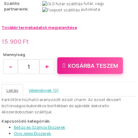
Szállító
futár, vagy
partnereink:
automata
További termékadatok megjelenítése
15.900 Ft
Mennyiség
-
+
KOSÁRBA TESZEM
Leírás
Vélemények (0)
Karkötőre húzható aranyozott ezüst charm. Az ezüst ékszert
biztonságos buborékos borítékban és ajándék dekoratív
ékszerdobozban szállítjuk.
Kapcsolódó kategóriák:
Betűs és Számos Ékszerek
Ovis Jeles Ékszerek