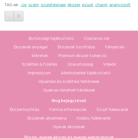
TAG-ek:
-os
,
szám
,
születésnapi
,
ékszer
,
ezüst
,
charm
,
aranyozott
Biztonsági tájékoztató
Csavaros zár
Ékszerek anyagai
Ékszerek tisztítása
Fémjelzés
Méretek
Prémium ékszer kollekció
Szállítás & Fizetés
Szavatosság
Videók
Impresszum
Adatkezelési tájékoztató
Vásárlási és szállítási feltételek
Gyakran Ismételt Kérdések
Blog bejegyzések
Ékszertisztítás
Fontos információk
Ezüst fülbevalók
Ékszerek alkalmakra
Kislány fülbevalók
Gyerek ékszerek
Ékszer, gyerek ékszer és gyerek webáruházak