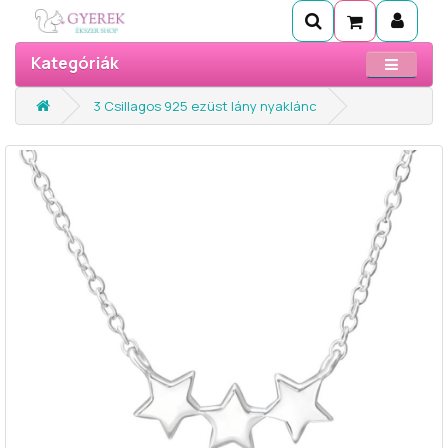
Kategóriák
3 Csillagos 925 ezüst lány nyaklánc