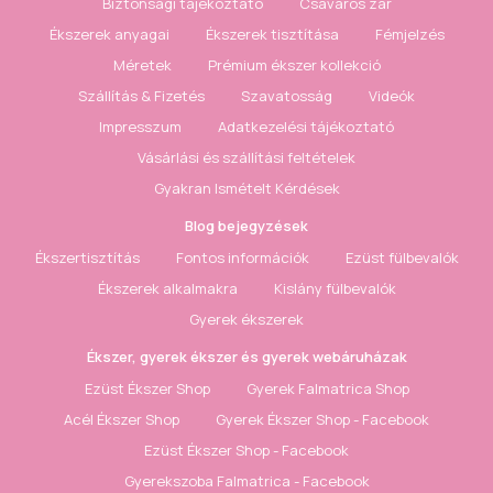
Biztonsági tájékoztató
Csavaros zár
Ékszerek anyagai
Ékszerek tisztítása
Fémjelzés
Méretek
Prémium ékszer kollekció
Szállítás & Fizetés
Szavatosság
Videók
Impresszum
Adatkezelési tájékoztató
Vásárlási és szállítási feltételek
Gyakran Ismételt Kérdések
Blog bejegyzések
Ékszertisztítás
Fontos információk
Ezüst fülbevalók
Ékszerek alkalmakra
Kislány fülbevalók
Gyerek ékszerek
Ékszer, gyerek ékszer és gyerek webáruházak
Ezüst Ékszer Shop
Gyerek Falmatrica Shop
Acél Ékszer Shop
Gyerek Ékszer Shop - Facebook
Ezüst Ékszer Shop - Facebook
Gyerekszoba Falmatrica - Facebook