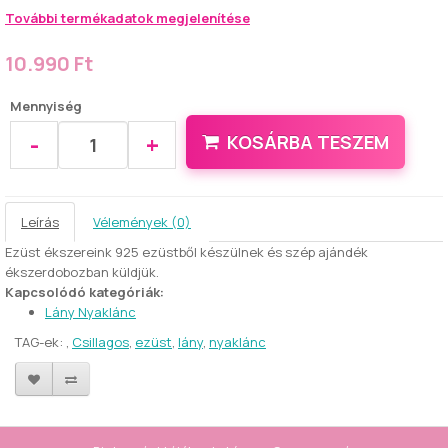
További termékadatok megjelenítése
10.990 Ft
Mennyiség
-
+
KOSÁRBA TESZEM
Leírás
Vélemények (0)
Ezüst ékszereink 925 ezüstből készülnek és szép ajándék
ékszerdobozban küldjük.
Kapcsolódó kategóriák:
Lány Nyaklánc
TAG-ek:
,
Csillagos
,
ezüst
,
lány
,
nyaklánc