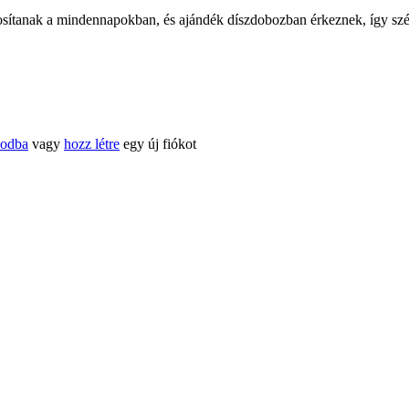
tosítanak a mindennapokban, és ajándék díszdobozban érkeznek, így szé
kodba
vagy
hozz létre
egy új fiókot