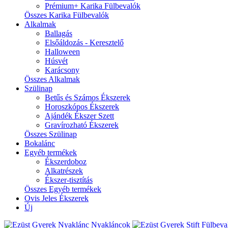
Prémium+ Karika Fülbevalók
Összes Karika Fülbevalók
Alkalmak
Ballagás
Elsőáldozás - Keresztelő
Halloween
Húsvét
Karácsony
Összes Alkalmak
Szülinap
Betűs és Számos Ékszerek
Horoszkópos Ékszerek
Ajándék Ékszer Szett
Gravírozható Ékszerek
Összes Szülinap
Bokalánc
Egyéb termékek
Ékszerdoboz
Alkatrészek
Ékszer-tisztítás
Összes Egyéb termékek
Ovis Jeles Ékszerek
Új
Nyakláncok