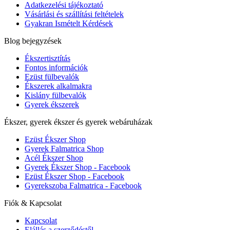
Adatkezelési tájékoztató
Vásárlási és szállítási feltételek
Gyakran Ismételt Kérdések
Blog bejegyzések
Ékszertisztítás
Fontos információk
Ezüst fülbevalók
Ékszerek alkalmakra
Kislány fülbevalók
Gyerek ékszerek
Ékszer, gyerek ékszer és gyerek webáruházak
Ezüst Ékszer Shop
Gyerek Falmatrica Shop
Acél Ékszer Shop
Gyerek Ékszer Shop - Facebook
Ezüst Ékszer Shop - Facebook
Gyerekszoba Falmatrica - Facebook
Fiók & Kapcsolat
Kapcsolat
Elállás a szerződéstől