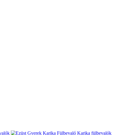
valók
Karika fülbevalók