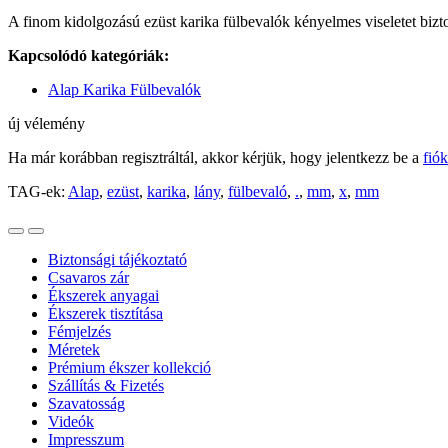
A finom kidolgozású ezüst karika fülbevalók kényelmes viseletet biz
Kapcsolódó kategóriák:
Alap Karika Fülbevalók
új vélemény
Ha már korábban regisztráltál, akkor kérjük, hogy jelentkezz be a
fió
TAG-ek:
Alap
,
ezüst
,
karika
,
lány
,
fülbevaló
,
.
,
mm
,
x
,
mm
Biztonsági tájékoztató
Csavaros zár
Ékszerek anyagai
Ékszerek tisztítása
Fémjelzés
Méretek
Prémium ékszer kollekció
Szállítás & Fizetés
Szavatosság
Videók
Impresszum