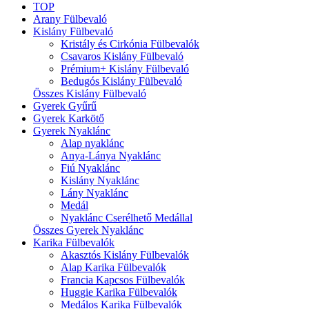
TOP
Arany Fülbevaló
Kislány Fülbevaló
Kristály és Cirkónia Fülbevalók
Csavaros Kislány Fülbevaló
Prémium+ Kislány Fülbevaló
Bedugós Kislány Fülbevaló
Összes Kislány Fülbevaló
Gyerek Gyűrű
Gyerek Karkötő
Gyerek Nyaklánc
Alap nyaklánc
Anya-Lánya Nyaklánc
Fiú Nyaklánc
Kislány Nyaklánc
Lány Nyaklánc
Medál
Nyaklánc Cserélhető Medállal
Összes Gyerek Nyaklánc
Karika Fülbevalók
Akasztós Kislány Fülbevalók
Alap Karika Fülbevalók
Francia Kapcsos Fülbevalók
Huggie Karika Fülbevalók
Medálos Karika Fülbevalók