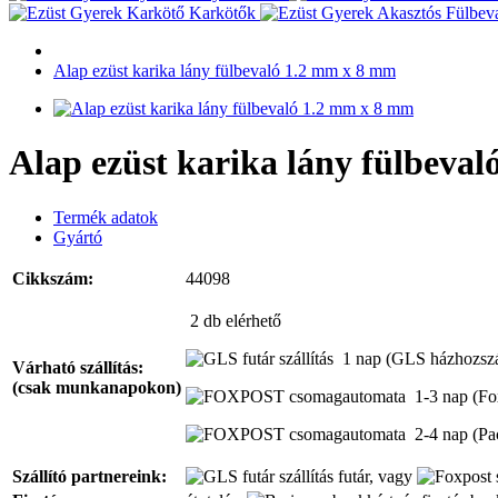
Karkötők
Alap ezüst karika lány fülbevaló 1.2 mm x 8 mm
Alap ezüst karika lány fülbeva
Termék adatok
Gyártó
Cikkszám:
44098
2 db
elérhető
1 nap
(GLS házhozszál
Várható szállítás:
(csak munkanapokon)
1-3 nap
(Fo
2-4 nap
(Pa
Szállító partnereink:
futár, vagy