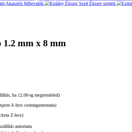
Akasztós fülbevalók
Ékszer szettek
ló 1.2 mm x 8 mm
lítás, ha 12.00-ig megrendeled)
xpost A-box csomagautomata)
cketa Z-box)
automata