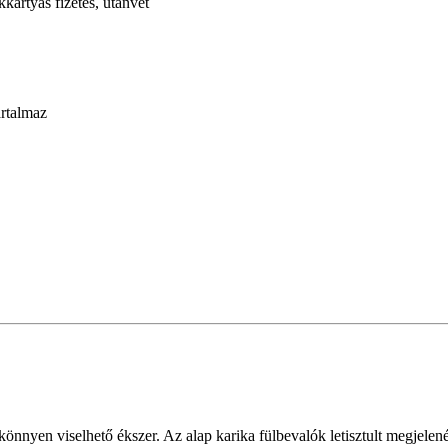
kártyás fizetés, utánvét
artalmaz
önnyen viselhető ékszer. Az alap karika fülbevalók letisztult megjelené