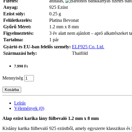
Fizetés:
átutalás,
bank
Anyag:
925 Ezüst
Ezüst súly:
0.25 g
Felületkezelés:
Platina Bevonat
Gyűrű Méret:
1.2 mm x 8 mm
Figyelmeztetés:
3 év alatt nem ajánlott – apró alkatrészeket t
Tartalma:
1 pár
Gyártó és EU-ban felelős személy:
ELF925 Co. Ltd.
Származási hely:
Thaiföld
7.990 Ft
Mennyiség
Kosárba
Leírás
Vélemények (0)
Alap ezüst karika lány fülbevaló 1.2 mm x 8 mm
Kislány karika fülbevaló 925 ezüstből, amely egyszerre klasszikus és k