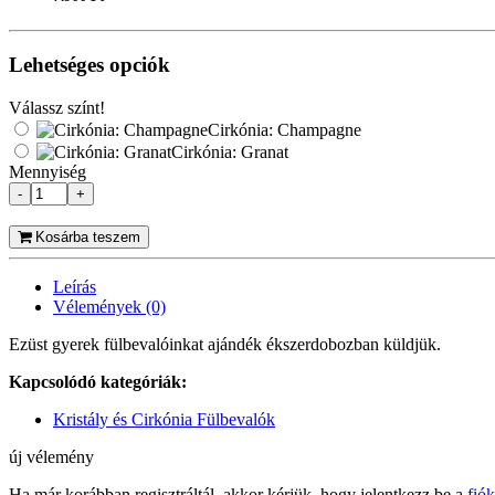
Lehetséges opciók
Válassz színt!
Cirkónia: Champagne
Cirkónia: Granat
Mennyiség
-
+
Kosárba teszem
Leírás
Vélemények (0)
Ezüst gyerek fülbevalóinkat ajándék ékszerdobozban küldjük.
Kapcsolódó kategóriák:
Kristály és Cirkónia Fülbevalók
új vélemény
Ha már korábban regisztráltál, akkor kérjük, hogy jelentkezz be a
fió