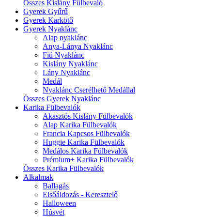
Összes Kislány Fülbevaló
Gyerek Gyűrű
Gyerek Karkötő
Gyerek Nyaklánc
Alap nyaklánc
Anya-Lánya Nyaklánc
Fiú Nyaklánc
Kislány Nyaklánc
Lány Nyaklánc
Medál
Nyaklánc Cserélhető Medállal
Összes Gyerek Nyaklánc
Karika Fülbevalók
Akasztós Kislány Fülbevalók
Alap Karika Fülbevalók
Francia Kapcsos Fülbevalók
Huggie Karika Fülbevalók
Medálos Karika Fülbevalók
Prémium+ Karika Fülbevalók
Összes Karika Fülbevalók
Alkalmak
Ballagás
Elsőáldozás - Keresztelő
Halloween
Húsvét