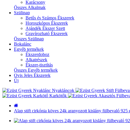
Karácsony
Összes Alkalmak
Szülinap
Betűs és Számos Ékszerek
Horoszkópos Ékszerek
Ajándék Ékszer Szett
Gravírozható Ékszerek
Összes Szülinap
Bokalánc
Egyéb termékek
Ékszerdoboz
Alkatrészek
Ékszer-tisztítás
Összes Egyéb termékek
Ovis Jeles Ékszerek
Új
Nyakláncok
Karkötők
Alap stift cirkónia köves 24k aranyozott kislány fülbevaló 925