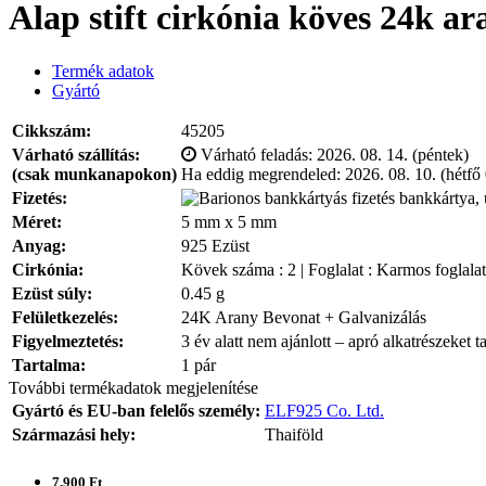
Alap stift cirkónia köves 24k a
Termék adatok
Gyártó
Cikkszám:
45205
Várható szállítás:
Várható feladás:
2026. 08. 14. (péntek)
(csak munkanapokon)
Ha eddig megrendeled:
2026. 08. 10. (hétfő
Fizetés:
bankkártya, 
Méret:
5 mm x 5 mm
Anyag:
925 Ezüst
Cirkónia:
Kövek száma : 2 | Foglalat : Karmos foglalat
Ezüst súly:
0.45 g
Felületkezelés:
24K Arany Bevonat + Galvanizálás
Figyelmeztetés:
3 év alatt nem ajánlott – apró alkatrészeket t
Tartalma:
1 pár
További termékadatok megjelenítése
Gyártó és EU-ban felelős személy:
ELF925 Co. Ltd.
Származási hely:
Thaiföld
7.900 Ft