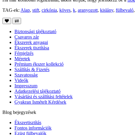
TAG-ek:
Alap
,
stift
,
cirkónia
,
köves
,
k
,
aranyozott
,
kislány
,
fülbevaló
Biztonsági tájékoztató
Csavaros zár
Ékszerek anyagai
Ékszerek tisztítása
Fémjelzés
Méretek
Prémium ékszer kollekció
Szállítás & Fizetés
Szavatosság
Videók
Impresszum
Adatkezelési tájékoztató
Vásárlási és szállítási feltételek
Gyakran Ismételt Kérdések
Blog bejegyzések
Ékszertisztítás
Fontos információk
Ezüst fülbevalók