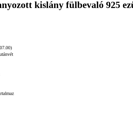
ranyozott kislány fülbevaló 925 e
 07.00)
utánvét
artalmaz