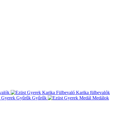
valók
Karika fülbevalók
Gyűrűk
Medálok