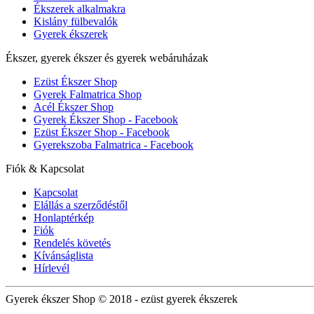
Ékszerek alkalmakra
Kislány fülbevalók
Gyerek ékszerek
Ékszer, gyerek ékszer és gyerek webáruházak
Ezüst Ékszer Shop
Gyerek Falmatrica Shop
Acél Ékszer Shop
Gyerek Ékszer Shop - Facebook
Ezüst Ékszer Shop - Facebook
Gyerekszoba Falmatrica - Facebook
Fiók & Kapcsolat
Kapcsolat
Elállás a szerződéstől
Honlaptérkép
Fiók
Rendelés követés
Kívánságlista
Hírlevél
Gyerek ékszer Shop © 2018 - ezüst gyerek ékszerek