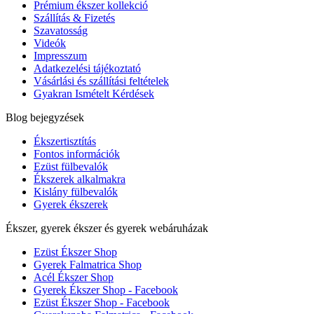
Prémium ékszer kollekció
Szállítás & Fizetés
Szavatosság
Videók
Impresszum
Adatkezelési tájékoztató
Vásárlási és szállítási feltételek
Gyakran Ismételt Kérdések
Blog bejegyzések
Ékszertisztítás
Fontos információk
Ezüst fülbevalók
Ékszerek alkalmakra
Kislány fülbevalók
Gyerek ékszerek
Ékszer, gyerek ékszer és gyerek webáruházak
Ezüst Ékszer Shop
Gyerek Falmatrica Shop
Acél Ékszer Shop
Gyerek Ékszer Shop - Facebook
Ezüst Ékszer Shop - Facebook