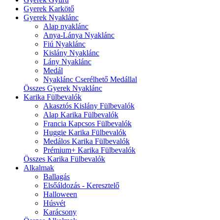
Gyerek Karkötő
Gyerek Nyaklánc
Alap nyaklánc
Anya-Lánya Nyaklánc
Fiú Nyaklánc
Kislány Nyaklánc
Lány Nyaklánc
Medál
Nyaklánc Cserélhető Medállal
Összes Gyerek Nyaklánc
Karika Fülbevalók
Akasztós Kislány Fülbevalók
Alap Karika Fülbevalók
Francia Kapcsos Fülbevalók
Huggie Karika Fülbevalók
Medálos Karika Fülbevalók
Prémium+ Karika Fülbevalók
Összes Karika Fülbevalók
Alkalmak
Ballagás
Elsőáldozás - Keresztelő
Halloween
Húsvét
Karácsony