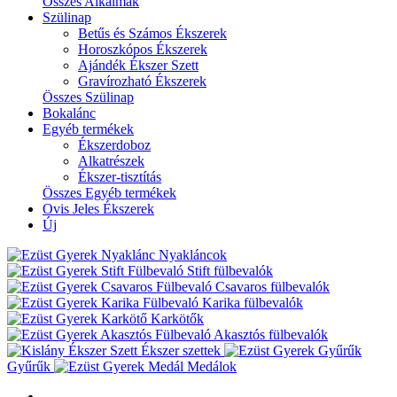
Összes Alkalmak
Szülinap
Betűs és Számos Ékszerek
Horoszkópos Ékszerek
Ajándék Ékszer Szett
Gravírozható Ékszerek
Összes Szülinap
Bokalánc
Egyéb termékek
Ékszerdoboz
Alkatrészek
Ékszer-tisztítás
Összes Egyéb termékek
Ovis Jeles Ékszerek
Új
Nyakláncok
Stift fülbevalók
Csavaros fülbevalók
Karika fülbevalók
Karkötők
Akasztós fülbevalók
Ékszer szettek
Gyűrűk
Medálok