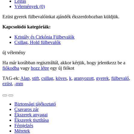
Leírás
Vélemények (0)
Ezüst gyerek fülbevalóinkat ajándék ékszerdobozban küldjük.
Kapcsolódó kategóriák:
Kristály és Cirkónia Fülbevalók
Csillag, Hold fülbevalók
új vélemény
Ha már korábban regisztráltál, akkor kérjük, hogy jelentkezz be a
fiókodba
vagy
hozz létre
egy új fiókot
TAG-ek:
Alap
,
stift
,
csillag
,
köves
,
k
,
aranyozott
,
gyerek
,
fülbevaló
,
ezüst
,
-mm
Biztonsági tájékoztató
Csavaros zár
Ékszerek anyagai
Ékszerek tisztítása
Fémjelzés
Méretek