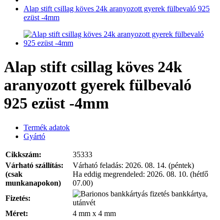
Alap stift csillag köves 24k aranyozott gyerek fülbevaló 925
ezüst -4mm
Alap stift csillag köves 24k
aranyozott gyerek fülbevaló
925 ezüst -4mm
Termék adatok
Gyártó
Cikkszám:
35333
Várható szállítás:
Várható feladás:
2026. 08. 14. (péntek)
(csak
Ha eddig megrendeled:
2026. 08. 10. (hétfő
munkanapokon)
07.00)
bankkártya,
Fizetés:
utánvét
Méret:
4 mm x 4 mm