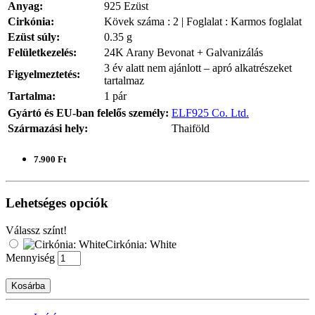
Anyag:
925 Ezüst
Cirkónia:
Kövek száma : 2 | Foglalat : Karmos foglalat
Ezüst súly:
0.35 g
Felületkezelés:
24K Arany Bevonat + Galvanizálás
3 év alatt nem ajánlott – apró alkatrészeket
Figyelmeztetés:
tartalmaz
Tartalma:
1 pár
Gyártó és EU-ban felelős személy:
ELF925 Co. Ltd.
Származási hely:
Thaiföld
7.900 Ft
Lehetséges opciók
Válassz színt!
Cirkónia: White
Mennyiség
Kosárba