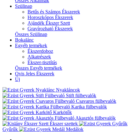
Összes Alkalmak
Szülinap
Betűs és Számos Ékszerek
Horoszkópos Ékszerek
Ajándék Ékszer Szett
Gravírozható Ékszerek
Összes Szülinap
Bokalánc
Egyéb termékek
Ékszerdoboz
Alkatrészek
Ékszer-tisztítás
Összes Egyéb termékek
Ovis Jeles Ékszerek
Új
Nyakláncok
Stift fülbevalók
Csavaros fülbevalók
Karika fülbevalók
Karkötők
Akasztós fülbevalók
Ékszer szettek
Gyűrűk
Medálok