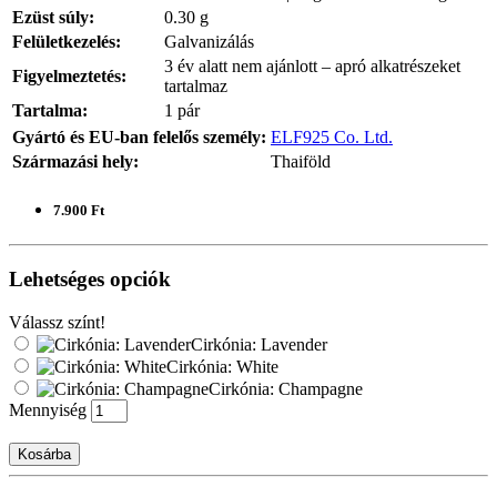
Ezüst súly:
0.30 g
Felületkezelés:
Galvanizálás
3 év alatt nem ajánlott – apró alkatrészeket
Figyelmeztetés:
tartalmaz
Tartalma:
1 pár
Gyártó és EU-ban felelős személy:
ELF925 Co. Ltd.
Származási hely:
Thaiföld
7.900 Ft
Lehetséges opciók
Válassz színt!
Cirkónia: Lavender
Cirkónia: White
Cirkónia: Champagne
Mennyiség
Kosárba