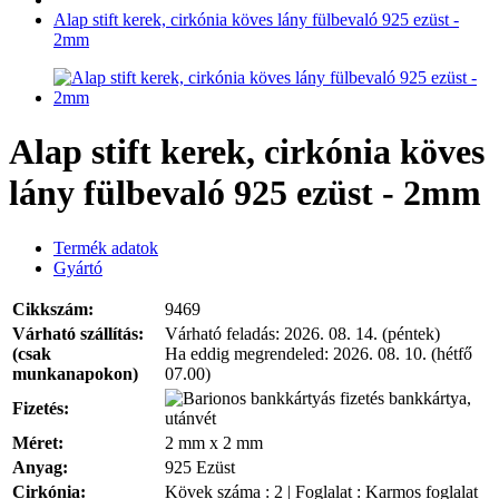
Alap stift kerek, cirkónia köves lány fülbevaló 925 ezüst -
2mm
Alap stift kerek, cirkónia köves
lány fülbevaló 925 ezüst - 2mm
Termék adatok
Gyártó
Cikkszám:
9469
Várható szállítás:
Várható feladás:
2026. 08. 14. (péntek)
(csak
Ha eddig megrendeled:
2026. 08. 10. (hétfő
munkanapokon)
07.00)
bankkártya,
Fizetés:
utánvét
Méret:
2 mm x 2 mm
Anyag:
925 Ezüst
Cirkónia:
Kövek száma : 2 | Foglalat : Karmos foglalat