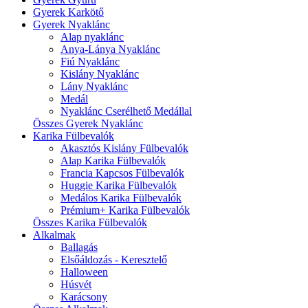
Gyerek Karkötő
Gyerek Nyaklánc
Alap nyaklánc
Anya-Lánya Nyaklánc
Fiú Nyaklánc
Kislány Nyaklánc
Lány Nyaklánc
Medál
Nyaklánc Cserélhető Medállal
Összes Gyerek Nyaklánc
Karika Fülbevalók
Akasztós Kislány Fülbevalók
Alap Karika Fülbevalók
Francia Kapcsos Fülbevalók
Huggie Karika Fülbevalók
Medálos Karika Fülbevalók
Prémium+ Karika Fülbevalók
Összes Karika Fülbevalók
Alkalmak
Ballagás
Elsőáldozás - Keresztelő
Halloween
Húsvét
Karácsony