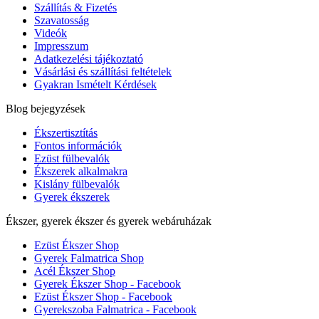
Szállítás & Fizetés
Szavatosság
Videók
Impresszum
Adatkezelési tájékoztató
Vásárlási és szállítási feltételek
Gyakran Ismételt Kérdések
Blog bejegyzések
Ékszertisztítás
Fontos információk
Ezüst fülbevalók
Ékszerek alkalmakra
Kislány fülbevalók
Gyerek ékszerek
Ékszer, gyerek ékszer és gyerek webáruházak
Ezüst Ékszer Shop
Gyerek Falmatrica Shop
Acél Ékszer Shop
Gyerek Ékszer Shop - Facebook
Ezüst Ékszer Shop - Facebook
Gyerekszoba Falmatrica - Facebook