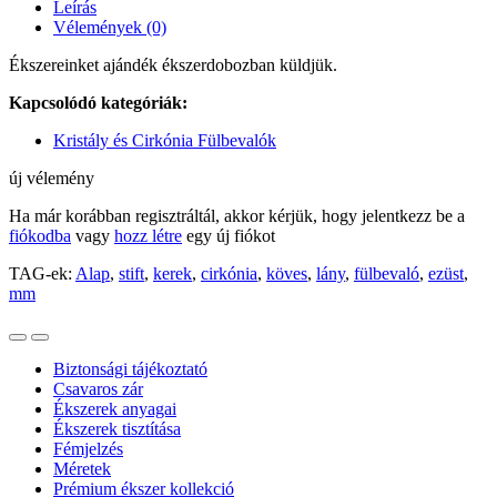
Leírás
Vélemények (0)
Ékszereinket ajándék ékszerdobozban küldjük.
Kapcsolódó kategóriák:
Kristály és Cirkónia Fülbevalók
új vélemény
Ha már korábban regisztráltál, akkor kérjük, hogy jelentkezz be a
fiókodba
vagy
hozz létre
egy új fiókot
TAG-ek:
Alap
,
stift
,
kerek
,
cirkónia
,
köves
,
lány
,
fülbevaló
,
ezüst
,
mm
Biztonsági tájékoztató
Csavaros zár
Ékszerek anyagai
Ékszerek tisztítása
Fémjelzés
Méretek
Prémium ékszer kollekció