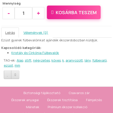
Mennyiség
-
+
KOSÁRBA TESZEM
Leírás
Vélemények (0)
Ezüst gyerek fülbevalóinkat ajándék ékszerdobozban küldjük.
Kapcsolódó kategóriák:
Kristály és Cirkónia Fülbevalók
TAG-ek:
Alap
,
stift
,
négyzetes
,
köves
,
k
,
aranyozott
,
lány
,
fülbevaló
,
ezüst
,
mm
Biztonsági tájékoztató
Csavaros zár
Ékszerek anyagai
Ékszerek tisztítása
Fémjelzés
Méretek
Prémium ékszer kollekció