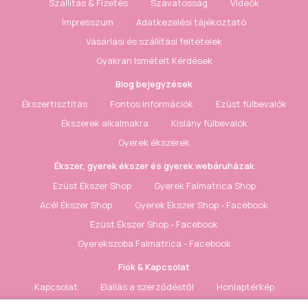
Szállítás & Fizetés
Szavatosság
Videók
Impresszum
Adatkezelési tájékoztató
Vásárlási és szállítási feltételek
Gyakran Ismételt Kérdések
Blog bejegyzések
Ékszertisztítás
Fontos információk
Ezüst fülbevalók
Ékszerek alkalmakra
Kislány fülbevalók
Gyerek ékszerek
Ékszer, gyerek ékszer és gyerek webáruházak
Ezüst Ékszer Shop
Gyerek Falmatrica Shop
Acél Ékszer Shop
Gyerek Ékszer Shop - Facebook
Ezüst Ékszer Shop - Facebook
Gyerekszoba Falmatrica - Facebook
Fiók & Kapcsolat
Kapcsolat
Elállás a szerződéstől
Honlaptérkép
Fiók
Rendelés követés
Kívánságlista
Hírlevél