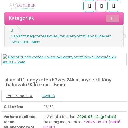
Kategóriák
Alap stift négyzetes köves 24k aranyozott lány fülbevaló
925 ezüst - 6mm
Alap stift négyzetes köves 24k aranyozott lány
fülbevaló 925 ezüst - 6mm
Termék adatok
Gyártó
Cikkszám:
45181
Várható szállítás:
Várható feladás:
2026. 08. 14. (péntek)
(csak
Ha eddig megrendeled:
2026. 08. 10. (hétfő
munkanapokon)
07.00)