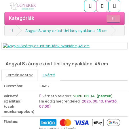
Kategóriák
Angyal Szárny ezüst tini lány nyaklánc, 45 cm
Angyal Szárny ezüst tini lány nyaklánc, 45 cm
Termék adatok
Gyártó
Cikkszám:
19467
Várható
Várható feladás:
2026. 08. 14. (péntek)
szállítás:
Ha eddig megrendeled:
2026. 08. 10. (hétfő
(csak
07.00)
munkanapokon)
Fizetés:
bankkártya, utánvét