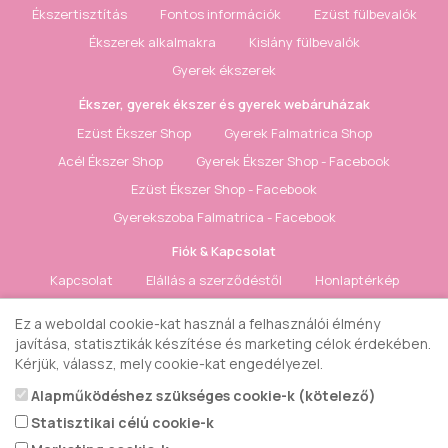
Ékszertisztítás
Fontos információk
Ezüst fülbevalók
Ékszerek alkalmakra
Kislány fülbevalók
Gyerek ékszerek
Ékszer, gyerek ékszer és gyerek webáruházak
Ezüst Ékszer Shop
Gyerek Falmatrica Shop
Acél Ékszer Shop
Gyerek Ékszer Shop - Facebook
Ezüst Ékszer Shop - Facebook
Gyerekszoba Falmatrica - Facebook
Fiók & Kapcsolat
Kapcsolat
Elállás a szerződéstől
Honlaptérkép
Fiók
Rendelés követés
Kívánságlista
Hírlevél
Ez a weboldal cookie-kat használ a felhasználói élmény
javítása, statisztikák készítése és marketing célok érdekében.
Gyerek ékszer Shop © 2018 - ezüst gyerek ékszerek
Kérjük, válassz, mely cookie-kat engedélyezel.
Alapműködéshez szükséges cookie-k (kötelező)
Statisztikai célú cookie-k