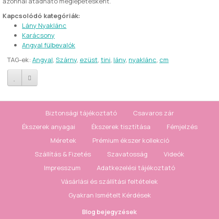
azonnal átadható meglepetésként.
Kapcsolódó kategóriák:
Lány Nyaklánc
Karácsony
Angyal fülbevalók
TAG-ek:
Angyal
,
Szárny
,
ezüst
,
tini
,
lány
,
nyaklánc
,
cm
Biztonsági tájékoztató
Csavaros zár
Ékszerek anyagai
Ékszerek tisztítása
Fémjelzés
Méretek
Prémium ékszer kollekció
Szállítás & Fizetés
Szavatosság
Videók
Impresszum
Adatkezelési tájékoztató
Vásárlási és szállítási feltételek
Gyakran Ismételt Kérdések
Blog bejegyzések