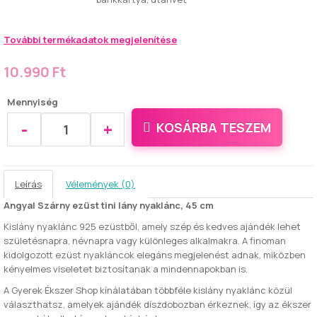
További termékadatok megjelenítése
10.990 Ft
Mennyiség
-
+
KOSÁRBA TESZEM
Leírás
Vélemények (0)
Angyal Szárny ezüst tini lány nyaklánc, 45 cm
Kislány nyaklánc 925 ezüstből, amely szép és kedves ajándék lehet
születésnapra, névnapra vagy különleges alkalmakra. A finoman
kidolgozott ezüst nyakláncok elegáns megjelenést adnak, miközben
kényelmes viseletet biztosítanak a mindennapokban is.
A Gyerek Ékszer Shop kínálatában többféle kislány nyaklánc közül
választhatsz, amelyek ajándék díszdobozban érkeznek, így az ékszer