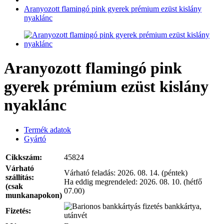
Aranyozott flamingó pink gyerek prémium ezüst kislány
nyaklánc
Aranyozott flamingó pink
gyerek prémium ezüst kislány
nyaklánc
Termék adatok
Gyártó
Cikkszám:
45824
Várható
Várható feladás:
2026. 08. 14. (péntek)
szállítás:
Ha eddig megrendeled:
2026. 08. 10. (hétfő
(csak
07.00)
munkanapokon)
bankkártya,
Fizetés:
utánvét