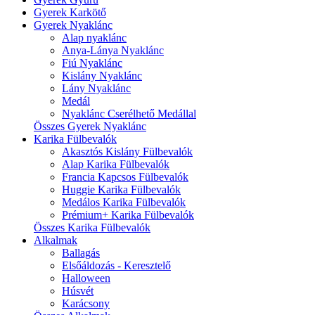
Gyerek Karkötő
Gyerek Nyaklánc
Alap nyaklánc
Anya-Lánya Nyaklánc
Fiú Nyaklánc
Kislány Nyaklánc
Lány Nyaklánc
Medál
Nyaklánc Cserélhető Medállal
Összes Gyerek Nyaklánc
Karika Fülbevalók
Akasztós Kislány Fülbevalók
Alap Karika Fülbevalók
Francia Kapcsos Fülbevalók
Huggie Karika Fülbevalók
Medálos Karika Fülbevalók
Prémium+ Karika Fülbevalók
Összes Karika Fülbevalók
Alkalmak
Ballagás
Elsőáldozás - Keresztelő
Halloween
Húsvét
Karácsony