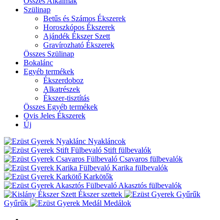
Összes Alkalmak
Szülinap
Betűs és Számos Ékszerek
Horoszkópos Ékszerek
Ajándék Ékszer Szett
Gravírozható Ékszerek
Összes Szülinap
Bokalánc
Egyéb termékek
Ékszerdoboz
Alkatrészek
Ékszer-tisztítás
Összes Egyéb termékek
Ovis Jeles Ékszerek
Új
Nyakláncok
Stift fülbevalók
Csavaros fülbevalók
Karika fülbevalók
Karkötők
Akasztós fülbevalók
Ékszer szettek
Gyűrűk
Medálok