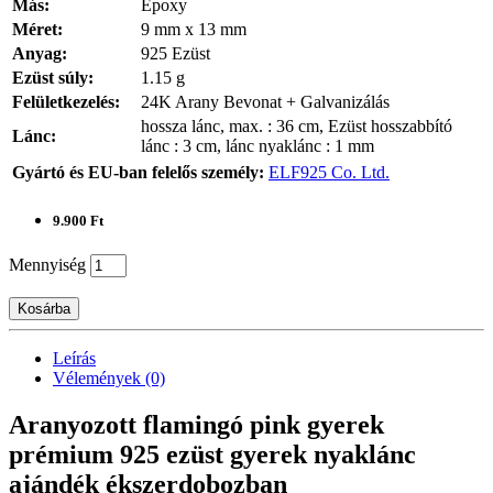
Más:
Epoxy
Méret:
9 mm x 13 mm
Anyag:
925 Ezüst
Ezüst súly:
1.15 g
Felületkezelés:
24K Arany Bevonat + Galvanizálás
hossza lánc, max. : 36 cm, Ezüst hosszabbító
Lánc:
lánc : 3 cm, lánc nyaklánc : 1 mm
Gyártó és EU-ban felelős személy:
ELF925 Co. Ltd.
9.900 Ft
Mennyiség
Kosárba
Leírás
Vélemények (0)
Aranyozott flamingó pink gyerek
prémium 925 ezüst gyerek nyaklánc
ajándék ékszerdobozban