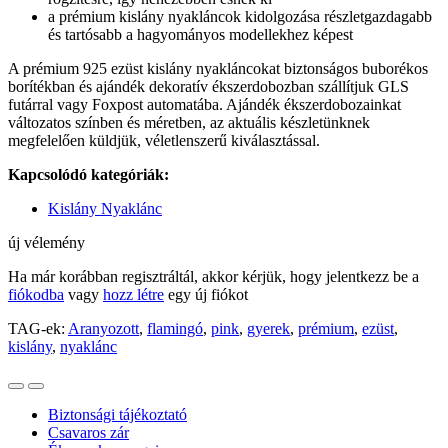
a prémium kislány nyakláncok kidolgozása részletgazdagabb
és tartósabb a hagyományos modellekhez képest
A prémium 925 ezüst kislány nyakláncokat biztonságos buborékos
borítékban és ajándék dekoratív ékszerdobozban szállítjuk GLS
futárral vagy Foxpost automatába. Ajándék ékszerdobozainkat
változatos színben és méretben, az aktuális készletünknek
megfelelően küldjük, véletlenszerű kiválasztással.
Kapcsolódó kategóriák:
Kislány Nyaklánc
új vélemény
Ha már korábban regisztráltál, akkor kérjük, hogy jelentkezz be a
fiókodba
vagy
hozz létre
egy új fiókot
TAG-ek:
Aranyozott
,
flamingó
,
pink
,
gyerek
,
prémium
,
ezüst
,
kislány
,
nyaklánc
Biztonsági tájékoztató
Csavaros zár