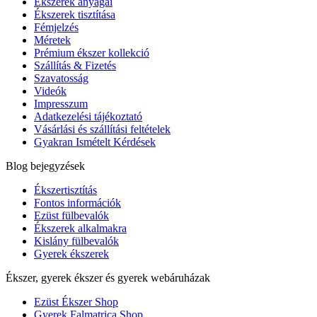
Ékszerek anyagai
Ékszerek tisztítása
Fémjelzés
Méretek
Prémium ékszer kollekció
Szállítás & Fizetés
Szavatosság
Videók
Impresszum
Adatkezelési tájékoztató
Vásárlási és szállítási feltételek
Gyakran Ismételt Kérdések
Blog bejegyzések
Ékszertisztítás
Fontos információk
Ezüst fülbevalók
Ékszerek alkalmakra
Kislány fülbevalók
Gyerek ékszerek
Ékszer, gyerek ékszer és gyerek webáruházak
Ezüst Ékszer Shop
Gyerek Falmatrica Shop