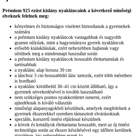
Prémium 925 ezüst kislány nyakláncaink a következő minőségi
elveknek felelnek meg:
kényelmes és biztonságos viseletet biztosítanak a gyermekek
számára
a prémium kislány nyakláncok vastagabbak és nagyobb
gramm súlyúak, mint a hagyományos gyerek nyakláncok
erősebb kialakításúak, ezért nehezebben hajlanak vagy
sérülnek meg a mindennapi használat során
a prémium kislány nyakláncok hosszabb élettartamúak és
tartósabbak
a nyaklánc alap hossza 39 cm
a lánchoz 3 cm hosszabbító lánc tartozik, ezért több méretben
is hordható
a nyaklánc körülbelül 38–41 cm között állítható, így a
gyermek növekedésével is tovább használható
nem szükséges pontos nyakkerületet ismerni, ezért
ajándéknak is kiváló választás
minőségi alapanyagokból készülnek, amelyek megfelelnek a
gyermek ékszerekkel szemben támasztott elvárásoknak
speciális, korszerű öntési eljárással készülnek
a kövek és kristályok élettartama hosszabb, mert az új öntési
technológia során az ékszer készítésével egy időben kerülnek
rögzítésre, így nehezebben esnek ki