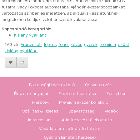
borítékban és ajándék dekoratív ékszerdobozban szállítjuk GLS
futárral vagy Foxpost automatába. Ajándék ékszerdobozainkat
változatos színben és méretben, az aktuális készletünknek
megfelelően küldjük, véletlenszerű kiválasztással.
Kapcsolódó kategóriák:
Kislány Nyaklánc
TAG-ek:
Aranyozott
,
lepkés
,
fehér
,
köves
,
gyerek
,
prémium
,
ezüst
,
kislány
,
nyaklánc
Biztonsági tájékoztató
Csavaros zár
Ékszerek anyagai
Ékszerek tisztítása
Fémjelzés
Méretek
Prémium ékszer kollekció
Szállítás & Fizetés
Szavatosság
Videók
Impresszum
Adatkezelési tájékoztató
Vásárlási és szállítási feltételek
Gyakran Ismételt Kérdések