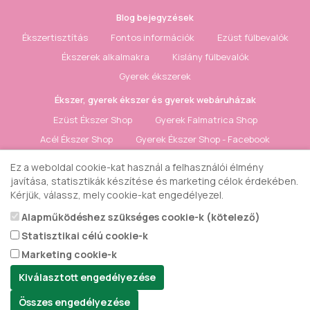
Blog bejegyzések
Ékszertisztítás
Fontos információk
Ezüst fülbevalók
Ékszerek alkalmakra
Kislány fülbevalók
Gyerek ékszerek
Ékszer, gyerek ékszer és gyerek webáruházak
Ezüst Ékszer Shop
Gyerek Falmatrica Shop
Acél Ékszer Shop
Gyerek Ékszer Shop - Facebook
Ezüst Ékszer Shop - Facebook
Ez a weboldal cookie-kat használ a felhasználói élmény
Gyerekszoba Falmatrica - Facebook
javítása, statisztikák készítése és marketing célok érdekében.
Kérjük, válassz, mely cookie-kat engedélyezel.
Fiók & Kapcsolat
Alapműködéshez szükséges cookie-k (kötelező)
Kapcsolat
Elállás a szerződéstől
Honlaptérkép
Statisztikai célú cookie-k
Fiók
Rendelés követés
Kívánságlista
Hírlevél
Marketing cookie-k
Gyerek ékszer Shop © 2018 - ezüst gyerek ékszerek
Kiválasztott engedélyezése
Összes engedélyezése