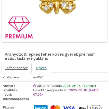
Aranyozott lepkés fehér köves gyerek prémium
ezüst kislány nyaklánc
Termék adatok
Gyártó
Cikkszám:
44862
Várható
Várható feladás:
2026. 08. 14. (péntek)
szállítás:
Ha eddig megrendeled:
2026. 08. 10. (hétfő
(csak
07.00)
munkanapokon)
Fizetés: