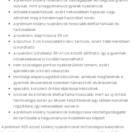
a prémium kislány nyakláncok vastagabbak és nagyobb gramm
súlyúak, mint a hagyományos gyerek nyakláncok
erősebb kialakításúak, ezért nehezebben hajlanak vagy
sérülnek meg a mindennapi használat során
a prémium kislány nyakláncok hosszabb élettartamúak és
tartósabbak
a nyaklánc alap hossza 39 cm
a lánchoz 3 cm hosszabbító lánc tartozik, ezért több méretben
is hordható
a nyaklánc körülbelül 38–41 cm között állítható, így a gyermek
növekedésével is tovább használható
nem szükséges pontos nyakkerületet ismerni, ezért
ajándéknak is kiváló választás
minőségi alapanyagokból készülnek, amelyek megfelelnek a
gyermek ékszerekkel szemben támasztott elvárásoknak
speciális, korszerű öntési eljárással készülnek
a kövek és kristályok élettartama hosszabb, mert az új öntési
technológia során az ékszer készítésével egy időben kerülnek
rögzítésre, így nehezebben esnek ki
a prémium kislány nyakláncok kidolgozása részletgazdagabb
és tartósabb a hagyományos modellekhez képest
A prémium 925 ezüst kislány nyakláncokat biztonságos buborékos