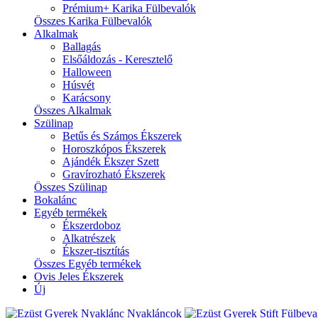
Prémium+ Karika Fülbevalók
Összes Karika Fülbevalók
Alkalmak
Ballagás
Elsőáldozás - Keresztelő
Halloween
Húsvét
Karácsony
Összes Alkalmak
Szülinap
Betűs és Számos Ékszerek
Horoszkópos Ékszerek
Ajándék Ékszer Szett
Gravírozható Ékszerek
Összes Szülinap
Bokalánc
Egyéb termékek
Ékszerdoboz
Alkatrészek
Ékszer-tisztítás
Összes Egyéb termékek
Ovis Jeles Ékszerek
Új
Nyakláncok