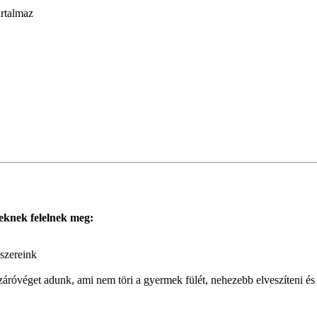
artalmaz
eknek felelnek meg:
szereink
ó záróvéget adunk, ami nem töri a gyermek fülét, nehezebb elveszíteni 