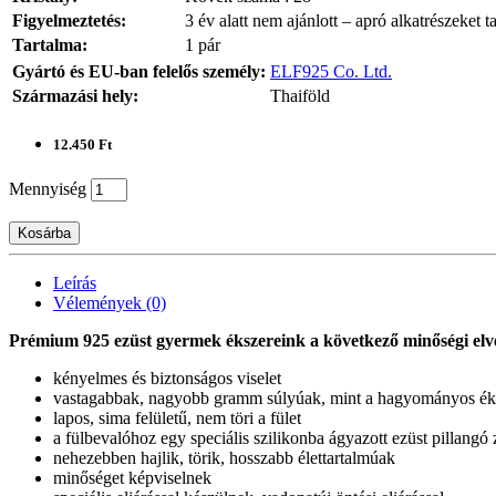
Figyelmeztetés:
3 év alatt nem ajánlott – apró alkatrészeket t
Tartalma:
1 pár
Gyártó és EU-ban felelős személy:
ELF925 Co. Ltd.
Származási hely:
Thaiföld
12.450 Ft
Mennyiség
Kosárba
Leírás
Vélemények (0)
Prémium 925 ezüst gyermek ékszereink a következő minőségi elv
kényelmes és biztonságos viselet
vastagabbak, nagyobb gramm súlyúak, mint a hagyományos ék
lapos, sima felületű, nem töri a fület
a fülbevalóhoz egy speciális szilikonba ágyazott ezüst pillang
nehezebben hajlik, törik, hosszabb élettartalmúak
minőséget képviselnek