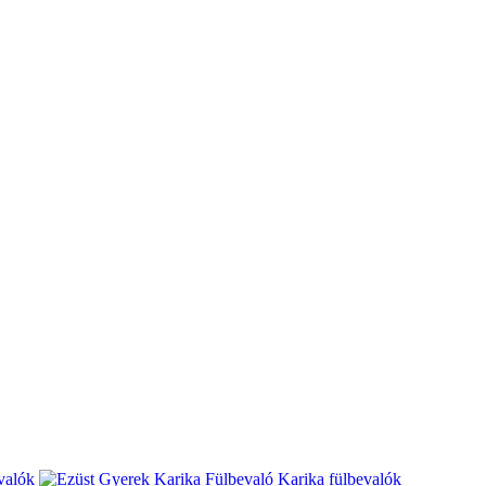
valók
Karika fülbevalók