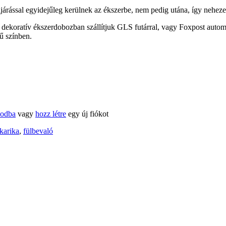
eljárással egyidejűleg kerülnek az ékszerbe, nem pedig utána, így nehez
 dekoratív ékszerdobozban szállítjuk GLS futárral, vagy Foxpost autom
ű színben.
kodba
vagy
hozz létre
egy új fiókot
karika
,
fülbevaló