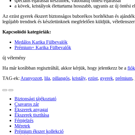
speciális eljárással készülnek, vadonatúj öntési eljárással
a kövek, kristályok élettartama hosszabb, ugyanis az új öntési 
Az ezüst gyerek ékszert biztonságos buborékos borítékban és ajándék
legújabb trendnek és készletünknek megfelelően küldjük, véletlenszer
Kapcsolódó kategóriák:
Medálos Karika Fülbevalók
Prémium+ Karika Fülbevalók
új vélemény
Ha már korábban regisztráltál, akkor kérjük, hogy jelentkezz be a
fió
TAG-ek:
Aranyozott
,
lila
,
pillangós
,
kristály
,
ezüst
,
gyerek
,
prémium
,
Biztonsági tájékoztató
Csavaros zár
Ékszerek anyagai
Ékszerek tisztítása
Fémjelzés
Méretek
Prémium ékszer kollekció