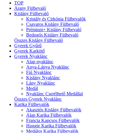
TOP
Arany Fülbevaló
Kislány Fülbevaló
Kristály és Cirkónia Fülbevalók
Csavaros Kislány Fülbevaló
Prémium+ Kislány Fülbevaló
Bedugós Kislány Fülbevaló
Összes Kislány Fülbevaló
Gyerek Gyűrű
Gyerek Karkötő
Gyerek Nyaklánc
Alap nyaklánc
Anya-Lánya Nyaklánc
Fiú Nyaklánc
Kislány Nyaklánc
Lány Nyaklánc
Medál
Nyaklánc Cserélhető Medállal
Összes Gyerek Nyaklánc
Karika Fülbevalók
Akasztós Kislány Fülbevalók
Alap Karika Fülbevalók
Francia Kapcsos Fülbevalók
Huggie Karika Fülbevalók
Medálos Karika Fülbevalók