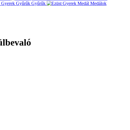
Gyűrűk
Medálok
ülbevaló