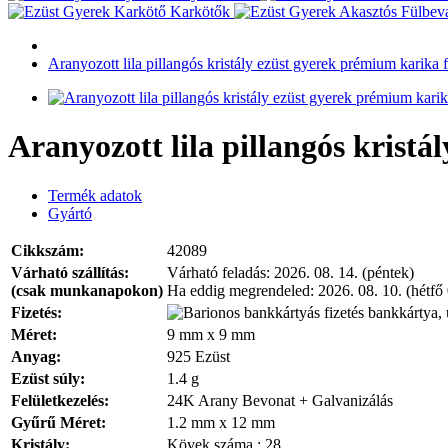
Karkötők
Aranyozott lila pillangós kristály ezüst gyerek prémium karika 
Aranyozott lila pillangós krist
Termék adatok
Gyártó
Cikkszám:
42089
Várható szállítás:
Várható feladás:
2026. 08. 14. (péntek)
(csak munkanapokon)
Ha eddig megrendeled:
2026. 08. 10. (hétfő
Fizetés:
bankkártya, 
Méret:
9 mm x 9 mm
Anyag:
925 Ezüst
Ezüst súly:
1.4 g
Felületkezelés:
24K Arany Bevonat + Galvanizálás
Gyűrű Méret:
1.2 mm x 12 mm
Kristály:
Kövek száma : 28