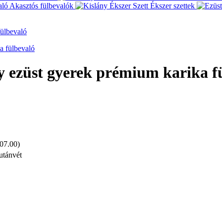
Akasztós fülbevalók
Ékszer szettek
fülbevaló
ály ezüst gyerek prémium karika f
 07.00)
utánvét