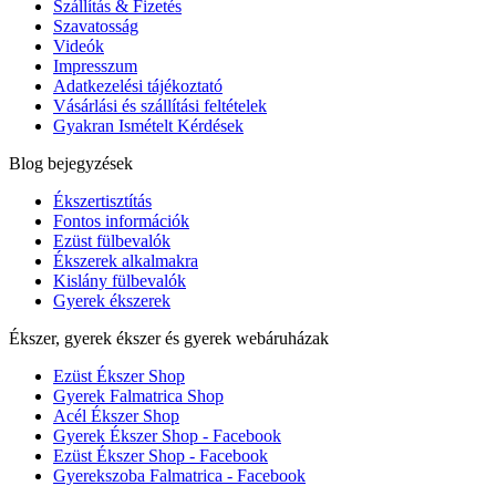
Szállítás & Fizetés
Szavatosság
Videók
Impresszum
Adatkezelési tájékoztató
Vásárlási és szállítási feltételek
Gyakran Ismételt Kérdések
Blog bejegyzések
Ékszertisztítás
Fontos információk
Ezüst fülbevalók
Ékszerek alkalmakra
Kislány fülbevalók
Gyerek ékszerek
Ékszer, gyerek ékszer és gyerek webáruházak
Ezüst Ékszer Shop
Gyerek Falmatrica Shop
Acél Ékszer Shop
Gyerek Ékszer Shop - Facebook
Ezüst Ékszer Shop - Facebook
Gyerekszoba Falmatrica - Facebook