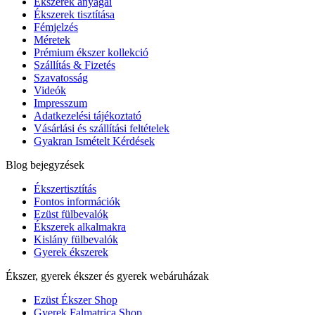
Ékszerek anyagai
Ékszerek tisztítása
Fémjelzés
Méretek
Prémium ékszer kollekció
Szállítás & Fizetés
Szavatosság
Videók
Impresszum
Adatkezelési tájékoztató
Vásárlási és szállítási feltételek
Gyakran Ismételt Kérdések
Blog bejegyzések
Ékszertisztítás
Fontos információk
Ezüst fülbevalók
Ékszerek alkalmakra
Kislány fülbevalók
Gyerek ékszerek
Ékszer, gyerek ékszer és gyerek webáruházak
Ezüst Ékszer Shop
Gyerek Falmatrica Shop