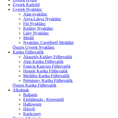
Gyerek Karkötő
Gyerek Nyaklánc
Alap nyaklánc
Anya-Lánya Nyaklánc
Fiú Nyaklánc
Kislány Nyaklánc
Lány Nyaklánc
Medál
Nyaklánc Cserélhető Medállal
Összes Gyerek Nyaklánc
Karika Fülbevalók
Akasztós Kislány Fülbevalók
Alap Karika Fülbevalók
Francia Kapcsos Fülbevalók
Huggie Karika Fülbevalók
Medálos Karika Fülbevalók
Prémium+ Karika Fülbevalók
Összes Karika Fülbevalók
Alkalmak
Ballagás
Elsőáldozás - Keresztelő
Halloween
Húsvét
Karácsony