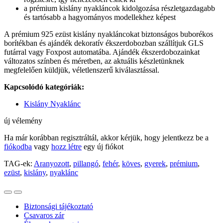
a prémium kislány nyakláncok kidolgozása részletgazdagabb
és tartósabb a hagyományos modellekhez képest
A prémium 925 ezüst kislány nyakláncokat biztonságos buborékos
borítékban és ajándék dekoratív ékszerdobozban szállítjuk GLS
futárral vagy Foxpost automatába. Ajándék ékszerdobozainkat
változatos színben és méretben, az aktuális készletünknek
megfelelően küldjük, véletlenszerű kiválasztással.
Kapcsolódó kategóriák:
Kislány Nyaklánc
új vélemény
Ha már korábban regisztráltál, akkor kérjük, hogy jelentkezz be a
fiókodba
vagy
hozz létre
egy új fiókot
TAG-ek:
Aranyozott
,
pillangó
,
fehér
,
köves
,
gyerek
,
prémium
,
ezüst
,
kislány
,
nyaklánc
Biztonsági tájékoztató
Csavaros zár