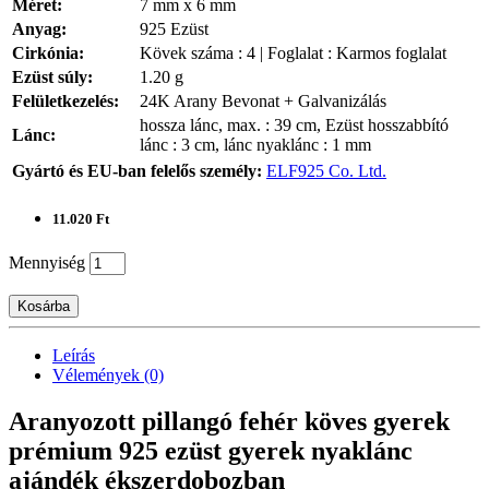
Méret:
7 mm x 6 mm
Anyag:
925 Ezüst
Cirkónia:
Kövek száma : 4 | Foglalat : Karmos foglalat
Ezüst súly:
1.20 g
Felületkezelés:
24K Arany Bevonat + Galvanizálás
hossza lánc, max. : 39 cm, Ezüst hosszabbító
Lánc:
lánc : 3 cm, lánc nyaklánc : 1 mm
Gyártó és EU-ban felelős személy:
ELF925 Co. Ltd.
11.020 Ft
Mennyiség
Kosárba
Leírás
Vélemények (0)
Aranyozott pillangó fehér köves gyerek
prémium 925 ezüst gyerek nyaklánc
ajándék ékszerdobozban