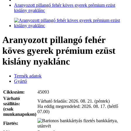
Aranyozott pillangó fehér köves gyerek prémium ezüst
kislány nyaklánc
Aranyozott pillangó fehér
köves gyerek prémium ezüst
kislány nyaklánc
Termék adatok
Gyártó
Cikkszám:
45093
Várható
Várható feladás:
2026. 08. 21. (péntek)
szállítás:
Ha eddig megrendeled:
2026. 08. 17. (hétfő
(csak
07.00)
munkanapokon)
bankkártya,
Fizetés:
utánvét