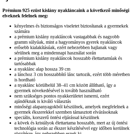
Prémium 925 ezüst kislány nyakláncaink a következő minőségi
elveknek felelnek meg:
kényelmes és biztonságos viseletet biztosítanak a gyermekek
számára
a prémium kislány nyakláncok vastagabbak és nagyobb
gramm súlyúak, mint a hagyományos gyerek nyakláncok
erősebb kialakításúak, ezért nehezebben hajlanak vagy
sérülnek meg a mindennapi használat során
a prémium kislány nyakláncok hosszabb élettartamúak és
tartósabbak
a nyaklánc alap hossza 39 cm
a lánchoz 3 cm hosszabbító lánc tartozik, ezért több méretben
is hordható
a nyaklánc körülbelül 38–41 cm között állítható, így a
gyermek növekedésével is tovább használható
nem szükséges pontos nyakkerületet ismerni, ezért
ajándéknak is kiváló választás
minőségi alapanyagokból készülnek, amelyek megfelelnek a
gyermek ékszerekkel szemben támasztott elvárásoknak
speciális, korszerű öntési eljárással készülnek
a kövek és kristályok élettartama hosszabb, mert az új öntési
technológia során az ékszer készítésével egy időben kerülnek
rögzítésre, így nehezebben esnek ki