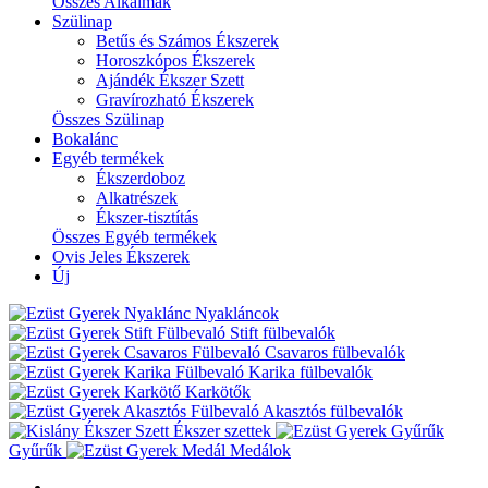
Összes Alkalmak
Szülinap
Betűs és Számos Ékszerek
Horoszkópos Ékszerek
Ajándék Ékszer Szett
Gravírozható Ékszerek
Összes Szülinap
Bokalánc
Egyéb termékek
Ékszerdoboz
Alkatrészek
Ékszer-tisztítás
Összes Egyéb termékek
Ovis Jeles Ékszerek
Új
Nyakláncok
Stift fülbevalók
Csavaros fülbevalók
Karika fülbevalók
Karkötők
Akasztós fülbevalók
Ékszer szettek
Gyűrűk
Medálok