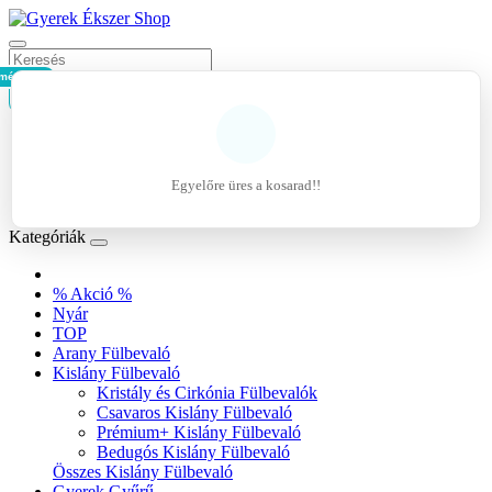
mék - 0 Ft
Kosár
Belépés
Regisztráció
Egyelőre üres a kosarad!!
Kívánságlista (0)
Kategóriák
% Akció %
Nyár
TOP
Arany Fülbevaló
Kislány Fülbevaló
Kristály és Cirkónia Fülbevalók
Csavaros Kislány Fülbevaló
Prémium+ Kislány Fülbevaló
Bedugós Kislány Fülbevaló
Összes Kislány Fülbevaló
Gyerek Gyűrű