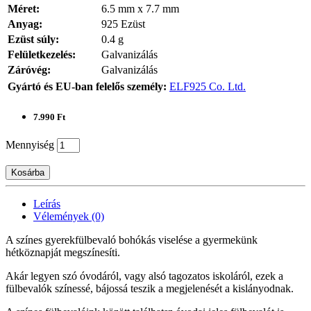
Méret:
6.5 mm x 7.7 mm
Anyag:
925 Ezüst
Ezüst súly:
0.4 g
Felületkezelés:
Galvanizálás
Záróvég:
Galvanizálás
Gyártó és EU-ban felelős személy:
ELF925 Co. Ltd.
7.990 Ft
Mennyiség
Kosárba
Leírás
Vélemények (0)
A színes gyerekfülbevaló bohókás viselése a gyermekünk
hétköznapját megszínesíti.
Akár legyen szó óvodáról, vagy alsó tagozatos iskoláról, ezek a
fülbevalók színessé, bájossá teszik a megjelenését a kislányodnak.