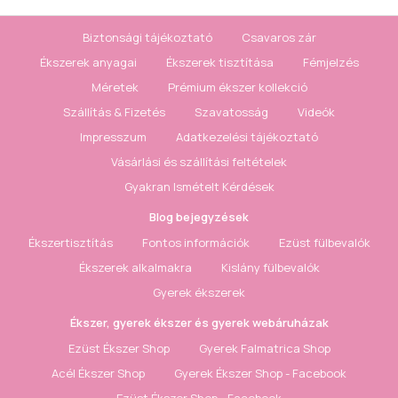
Biztonsági tájékoztató
Csavaros zár
Ékszerek anyagai
Ékszerek tisztítása
Fémjelzés
Méretek
Prémium ékszer kollekció
Szállítás & Fizetés
Szavatosság
Videók
Impresszum
Adatkezelési tájékoztató
Vásárlási és szállítási feltételek
Gyakran Ismételt Kérdések
Blog bejegyzések
Ékszertisztítás
Fontos információk
Ezüst fülbevalók
Ékszerek alkalmakra
Kislány fülbevalók
Gyerek ékszerek
Ékszer, gyerek ékszer és gyerek webáruházak
Ezüst Ékszer Shop
Gyerek Falmatrica Shop
Acél Ékszer Shop
Gyerek Ékszer Shop - Facebook