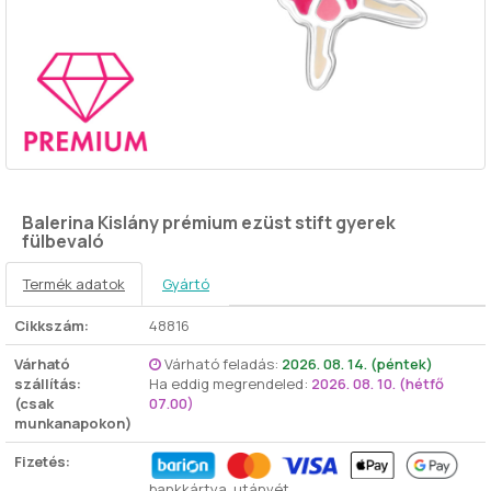
Balerina Kislány prémium ezüst stift gyerek
fülbevaló
Termék adatok
Gyártó
Cikkszám:
48816
Várható
Várható feladás:
2026. 08. 14. (péntek)
szállítás:
Ha eddig megrendeled:
2026. 08. 10. (hétfő
(csak
07.00)
munkanapokon)
Fizetés:
bankkártya, utánvét