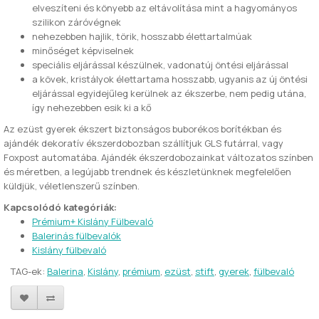
elveszíteni és könyebb az eltávolítása mint a hagyományos
szilikon záróvégnek
nehezebben hajlik, törik, hosszabb élettartalmúak
minőséget képviselnek
speciális eljárással készülnek, vadonatúj öntési eljárással
a kövek, kristályok élettartama hosszabb, ugyanis az új öntési
eljárással egyidejűleg kerülnek az ékszerbe, nem pedig utána,
így nehezebben esik ki a kő
Az ezüst gyerek ékszert biztonságos buborékos borítékban és
ajándék dekoratív ékszerdobozban szállítjuk GLS futárral, vagy
Foxpost automatába. Ajándék ékszerdobozainkat változatos színben
és méretben, a legújabb trendnek és készletünknek megfelelően
küldjük, véletlenszerű színben.
Kapcsolódó kategóriák:
Prémium+ Kislány Fülbevaló
Balerinás fülbevalók
Kislány fülbevaló
TAG-ek:
Balerina
,
Kislány
,
prémium
,
ezüst
,
stift
,
gyerek
,
fülbevaló