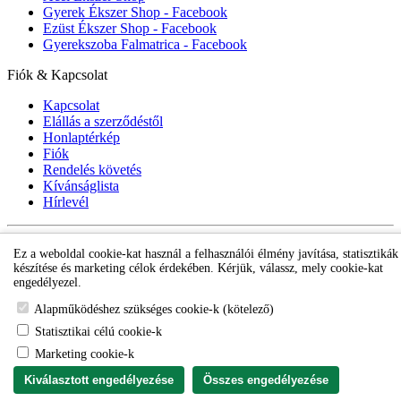
Gyerek Ékszer Shop - Facebook
Ezüst Ékszer Shop - Facebook
Gyerekszoba Falmatrica - Facebook
Fiók & Kapcsolat
Kapcsolat
Elállás a szerződéstől
Honlaptérkép
Fiók
Rendelés követés
Kívánságlista
Hírlevél
Gyerek ékszer Shop © 2018 - ezüst gyerek ékszerek
Ez a weboldal cookie-kat használ a felhasználói élmény javítása, statisztikák
készítése és marketing célok érdekében. Kérjük, válassz, mely cookie-kat
engedélyezel.
Alapműködéshez szükséges cookie-k (kötelező)
Statisztikai célú cookie-k
Marketing cookie-k
Kiválasztott engedélyezése
Összes engedélyezése