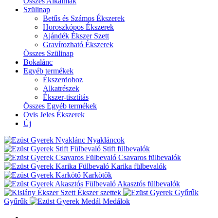
Összes Alkalmak
Szülinap
Betűs és Számos Ékszerek
Horoszkópos Ékszerek
Ajándék Ékszer Szett
Gravírozható Ékszerek
Összes Szülinap
Bokalánc
Egyéb termékek
Ékszerdoboz
Alkatrészek
Ékszer-tisztítás
Összes Egyéb termékek
Ovis Jeles Ékszerek
Új
Nyakláncok
Stift fülbevalók
Csavaros fülbevalók
Karika fülbevalók
Karkötők
Akasztós fülbevalók
Ékszer szettek
Gyűrűk
Medálok