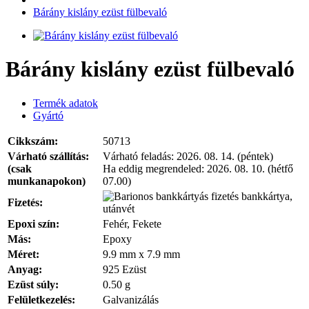
Bárány kislány ezüst fülbevaló
Bárány kislány ezüst fülbevaló
Termék adatok
Gyártó
Cikkszám:
50713
Várható szállítás:
Várható feladás:
2026. 08. 14. (péntek)
(csak
Ha eddig megrendeled:
2026. 08. 10. (hétfő
munkanapokon)
07.00)
bankkártya,
Fizetés:
utánvét
Epoxi szín:
Fehér, Fekete
Más:
Epoxy
Méret:
9.9 mm x 7.9 mm
Anyag:
925 Ezüst
Ezüst súly:
0.50 g
Felületkezelés:
Galvanizálás