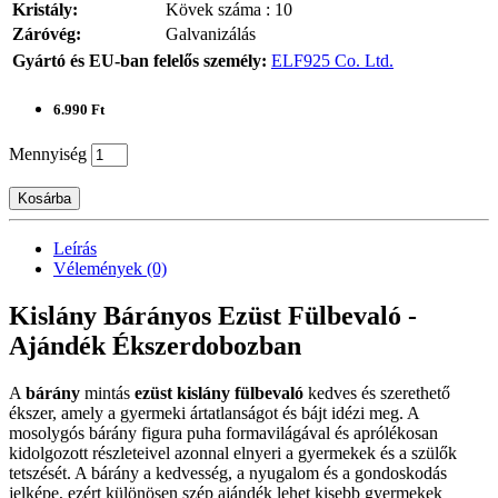
Kristály:
Kövek száma : 10
Záróvég:
Galvanizálás
Gyártó és EU-ban felelős személy:
ELF925 Co. Ltd.
6.990 Ft
Mennyiség
Kosárba
Leírás
Vélemények (0)
Kislány Bárányos Ezüst Fülbevaló -
Ajándék Ékszerdobozban
A
bárány
mintás
ezüst kislány fülbevaló
kedves és szerethető
ékszer, amely a gyermeki ártatlanságot és bájt idézi meg. A
mosolygós bárány figura puha formavilágával és aprólékosan
kidolgozott részleteivel azonnal elnyeri a gyermekek és a szülők
tetszését. A bárány a kedvesség, a nyugalom és a gondoskodás
jelképe, ezért különösen szép ajándék lehet kisebb gyermekek