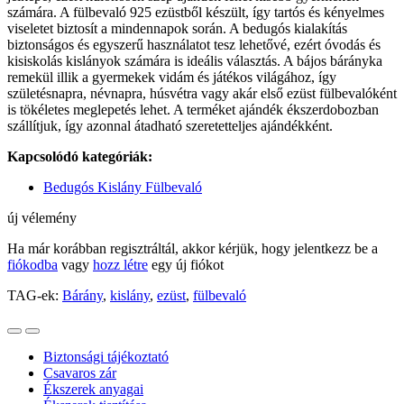
számára. A fülbevaló 925 ezüstből készült, így tartós és kényelmes
viseletet biztosít a mindennapok során. A bedugós kialakítás
biztonságos és egyszerű használatot tesz lehetővé, ezért óvodás és
kisiskolás kislányok számára is ideális választás. A bájos bárányka
remekül illik a gyermekek vidám és játékos világához, így
születésnapra, névnapra, húsvétra vagy akár első ezüst fülbevalóként
is tökéletes meglepetés lehet. A terméket ajándék ékszerdobozban
szállítjuk, így azonnal átadható szeretetteljes ajándékként.
Kapcsolódó kategóriák:
Bedugós Kislány Fülbevaló
új vélemény
Ha már korábban regisztráltál, akkor kérjük, hogy jelentkezz be a
fiókodba
vagy
hozz létre
egy új fiókot
TAG-ek:
Bárány
,
kislány
,
ezüst
,
fülbevaló
Biztonsági tájékoztató
Csavaros zár
Ékszerek anyagai