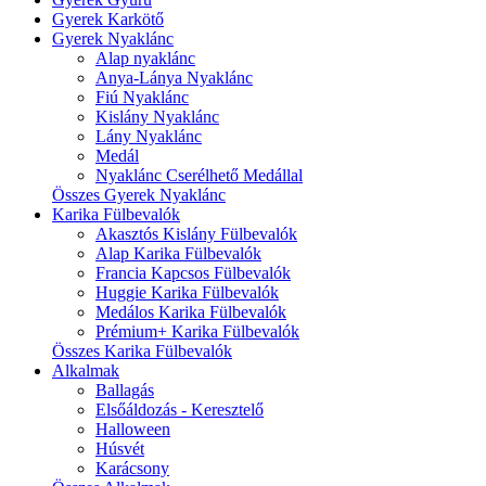
Gyerek Karkötő
Gyerek Nyaklánc
Alap nyaklánc
Anya-Lánya Nyaklánc
Fiú Nyaklánc
Kislány Nyaklánc
Lány Nyaklánc
Medál
Nyaklánc Cserélhető Medállal
Összes Gyerek Nyaklánc
Karika Fülbevalók
Akasztós Kislány Fülbevalók
Alap Karika Fülbevalók
Francia Kapcsos Fülbevalók
Huggie Karika Fülbevalók
Medálos Karika Fülbevalók
Prémium+ Karika Fülbevalók
Összes Karika Fülbevalók
Alkalmak
Ballagás
Elsőáldozás - Keresztelő
Halloween
Húsvét
Karácsony