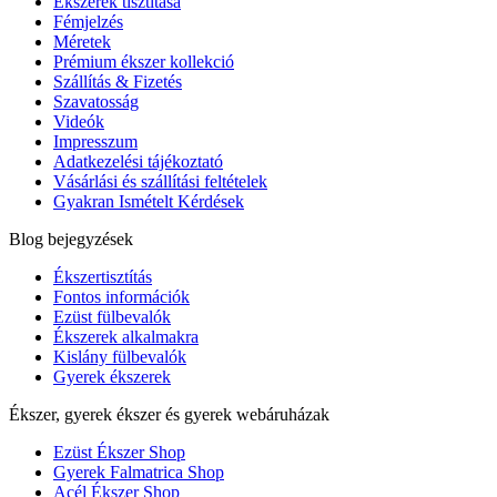
Ékszerek tisztítása
Fémjelzés
Méretek
Prémium ékszer kollekció
Szállítás & Fizetés
Szavatosság
Videók
Impresszum
Adatkezelési tájékoztató
Vásárlási és szállítási feltételek
Gyakran Ismételt Kérdések
Blog bejegyzések
Ékszertisztítás
Fontos információk
Ezüst fülbevalók
Ékszerek alkalmakra
Kislány fülbevalók
Gyerek ékszerek
Ékszer, gyerek ékszer és gyerek webáruházak
Ezüst Ékszer Shop
Gyerek Falmatrica Shop
Acél Ékszer Shop