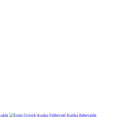
valók
Karika fülbevalók