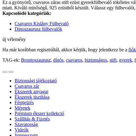
Ez a gyönyörű, csavaros záras stift ezüst gyerekfülbevaló tökéletes v
miatt. Kiváló minőségű, 925 ezüstből készült. Válassz egy fülbevalót
Kapcsolódó kategóriák:
Csavaros Kislány Fülbevaló
Dinoszaurusz fülbevalók
új vélemény
Ha már korábban regisztráltál, akkor kérjük, hogy jelentkezz be a
fió
TAG-ek:
Brontoszaurusz
,
dínós
,
csavaros
,
biztonságos
,
stift
,
gyerek
,
Biztonsági tájékoztató
Csavaros zár
Ékszerek anyagai
Ékszerek tisztítása
Fémjelzés
Méretek
Prémium ékszer kollekció
Szállítás & Fizetés
Szavatosság
Videók
Impresszum