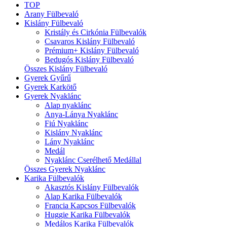
TOP
Arany Fülbevaló
Kislány Fülbevaló
Kristály és Cirkónia Fülbevalók
Csavaros Kislány Fülbevaló
Prémium+ Kislány Fülbevaló
Bedugós Kislány Fülbevaló
Összes Kislány Fülbevaló
Gyerek Gyűrű
Gyerek Karkötő
Gyerek Nyaklánc
Alap nyaklánc
Anya-Lánya Nyaklánc
Fiú Nyaklánc
Kislány Nyaklánc
Lány Nyaklánc
Medál
Nyaklánc Cserélhető Medállal
Összes Gyerek Nyaklánc
Karika Fülbevalók
Akasztós Kislány Fülbevalók
Alap Karika Fülbevalók
Francia Kapcsos Fülbevalók
Huggie Karika Fülbevalók
Medálos Karika Fülbevalók