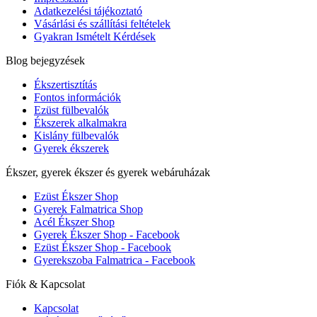
Adatkezelési tájékoztató
Vásárlási és szállítási feltételek
Gyakran Ismételt Kérdések
Blog bejegyzések
Ékszertisztítás
Fontos információk
Ezüst fülbevalók
Ékszerek alkalmakra
Kislány fülbevalók
Gyerek ékszerek
Ékszer, gyerek ékszer és gyerek webáruházak
Ezüst Ékszer Shop
Gyerek Falmatrica Shop
Acél Ékszer Shop
Gyerek Ékszer Shop - Facebook
Ezüst Ékszer Shop - Facebook
Gyerekszoba Falmatrica - Facebook
Fiók & Kapcsolat
Kapcsolat