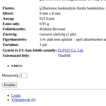
Fizetés:
bankkártya, 
Méret:
9 mm x 8 mm
Anyag:
925 Ezüst
Ezüst súly:
0.95 g
Felületkezelés:
Ródium Bevonat
Záróvég:
csavaros záróvég (1 pár)
Figyelmeztetés:
3 év alatt nem ajánlott – apró alkatrészeket t
Tartalma:
1 pár
Gyártó és EU-ban felelős személy:
ELF925 Co. Ltd.
Származási hely:
Thaiföld
9.990 Ft
Mennyiség
Kosárba
Leírás
Vélemények (0)