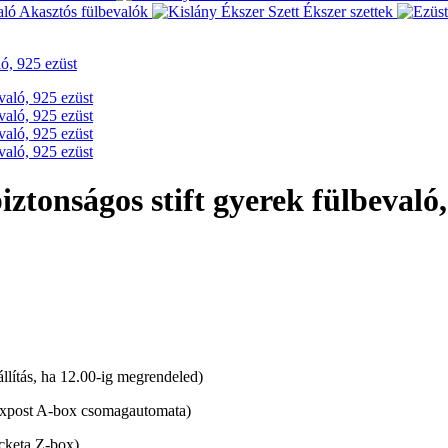
Akasztós fülbevalók
Ékszer szettek
ló, 925 ezüst
ztonságos stift gyerek fülbevaló,
lítás, ha 12.00-ig megrendeled)
xpost A-box csomagautomata)
cketa Z-box)