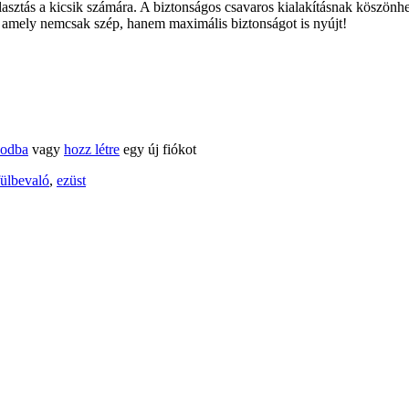
álasztás a kicsik számára. A biztonságos csavaros kialakításnak köszönh
, amely nemcsak szép, hanem maximális biztonságot is nyújt!
kodba
vagy
hozz létre
egy új fiókot
fülbevaló
,
ezüst