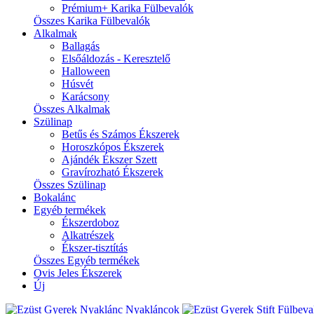
Prémium+ Karika Fülbevalók
Összes Karika Fülbevalók
Alkalmak
Ballagás
Elsőáldozás - Keresztelő
Halloween
Húsvét
Karácsony
Összes Alkalmak
Szülinap
Betűs és Számos Ékszerek
Horoszkópos Ékszerek
Ajándék Ékszer Szett
Gravírozható Ékszerek
Összes Szülinap
Bokalánc
Egyéb termékek
Ékszerdoboz
Alkatrészek
Ékszer-tisztítás
Összes Egyéb termékek
Ovis Jeles Ékszerek
Új
Nyakláncok