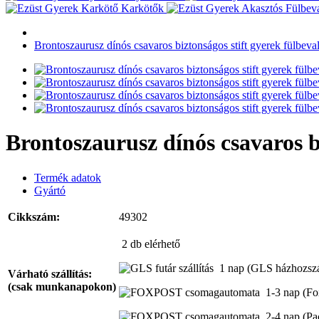
Karkötők
Brontoszaurusz dínós csavaros biztonságos stift gyerek fülbeva
Brontoszaurusz dínós csavaros bi
Termék adatok
Gyártó
Cikkszám:
49302
2 db
elérhető
1 nap
(GLS házhozszál
Várható szállítás:
(csak munkanapokon)
1-3 nap
(Fo
2-4 nap
(Pa