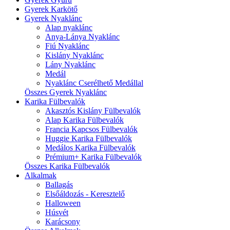
Gyerek Karkötő
Gyerek Nyaklánc
Alap nyaklánc
Anya-Lánya Nyaklánc
Fiú Nyaklánc
Kislány Nyaklánc
Lány Nyaklánc
Medál
Nyaklánc Cserélhető Medállal
Összes Gyerek Nyaklánc
Karika Fülbevalók
Akasztós Kislány Fülbevalók
Alap Karika Fülbevalók
Francia Kapcsos Fülbevalók
Huggie Karika Fülbevalók
Medálos Karika Fülbevalók
Prémium+ Karika Fülbevalók
Összes Karika Fülbevalók
Alkalmak
Ballagás
Elsőáldozás - Keresztelő
Halloween
Húsvét
Karácsony