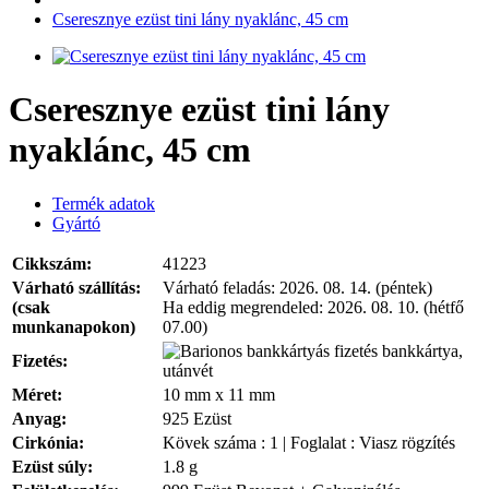
Cseresznye ezüst tini lány nyaklánc, 45 cm
Cseresznye ezüst tini lány
nyaklánc, 45 cm
Termék adatok
Gyártó
Cikkszám:
41223
Várható szállítás:
Várható feladás:
2026. 08. 14. (péntek)
(csak
Ha eddig megrendeled:
2026. 08. 10. (hétfő
munkanapokon)
07.00)
bankkártya,
Fizetés:
utánvét
Méret:
10 mm x 11 mm
Anyag:
925 Ezüst
Cirkónia:
Kövek száma : 1 | Foglalat : Viasz rögzítés
Ezüst súly:
1.8 g