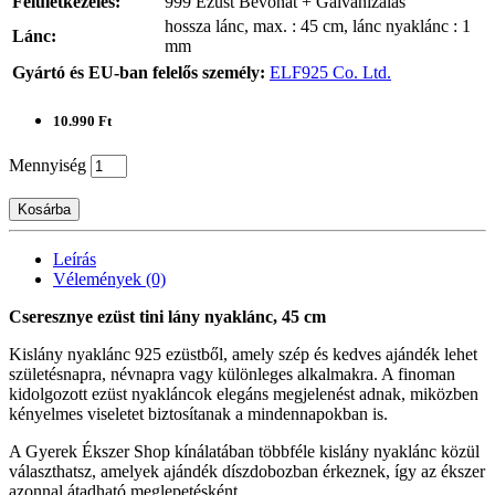
Felületkezelés:
999 Ezüst Bevonat + Galvanizálás
hossza lánc, max. : 45 cm, lánc nyaklánc : 1
Lánc:
mm
Gyártó és EU-ban felelős személy:
ELF925 Co. Ltd.
10.990 Ft
Mennyiség
Kosárba
Leírás
Vélemények (0)
Cseresznye ezüst tini lány nyaklánc, 45 cm
Kislány nyaklánc 925 ezüstből, amely szép és kedves ajándék lehet
születésnapra, névnapra vagy különleges alkalmakra. A finoman
kidolgozott ezüst nyakláncok elegáns megjelenést adnak, miközben
kényelmes viseletet biztosítanak a mindennapokban is.
A Gyerek Ékszer Shop kínálatában többféle kislány nyaklánc közül
választhatsz, amelyek ajándék díszdobozban érkeznek, így az ékszer
azonnal átadható meglepetésként.