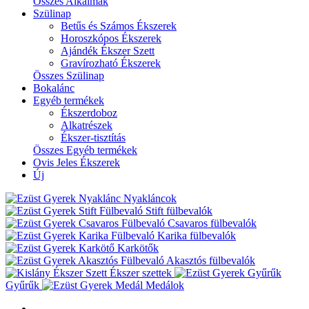
Összes Alkalmak
Szülinap
Betűs és Számos Ékszerek
Horoszkópos Ékszerek
Ajándék Ékszer Szett
Gravírozható Ékszerek
Összes Szülinap
Bokalánc
Egyéb termékek
Ékszerdoboz
Alkatrészek
Ékszer-tisztítás
Összes Egyéb termékek
Ovis Jeles Ékszerek
Új
Nyakláncok
Stift fülbevalók
Csavaros fülbevalók
Karika fülbevalók
Karkötők
Akasztós fülbevalók
Ékszer szettek
Gyűrűk
Medálok