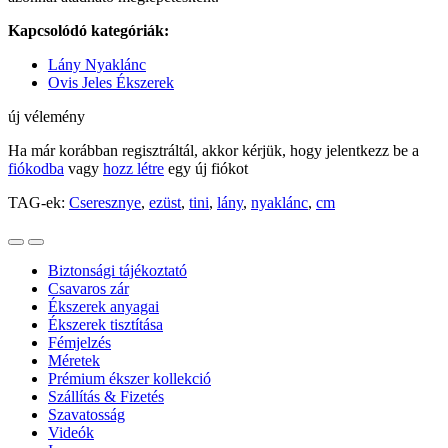
Kapcsolódó kategóriák:
Lány Nyaklánc
Ovis Jeles Ékszerek
új vélemény
Ha már korábban regisztráltál, akkor kérjük, hogy jelentkezz be a
fiókodba
vagy
hozz létre
egy új fiókot
TAG-ek:
Cseresznye
,
ezüst
,
tini
,
lány
,
nyaklánc
,
cm
Biztonsági tájékoztató
Csavaros zár
Ékszerek anyagai
Ékszerek tisztítása
Fémjelzés
Méretek
Prémium ékszer kollekció
Szállítás & Fizetés
Szavatosság
Videók