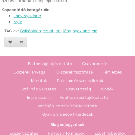
azonnal átadható meglepetésként.
Kapcsolódó kategóriák:
Lány Nyaklánc
Nyár
TAG-ek:
Csikóhalas
,
ezüst
,
tini
,
lány
,
nyaklánc
,
cm
Biztonsági tájékoztató
Csavaros zár
Ékszerek anyagai
Ékszerek tisztítása
Fémjelzés
Méretek
Prémium ékszer kollekció
Szállítás & Fizetés
Szavatosság
Videók
Impresszum
Adatkezelési tájékoztató
Vásárlási és szállítási feltételek
Gyakran Ismételt Kérdések
Blog bejegyzések
Ékszertisztítás
Fontos információk
Ezüst fülbevalók