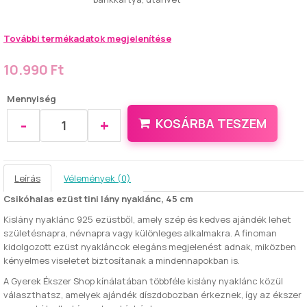
További termékadatok megjelenítése
10.990 Ft
Mennyiség
-
+
KOSÁRBA TESZEM
Leírás
Vélemények (0)
Csikóhalas ezüst tini lány nyaklánc, 45 cm
Kislány nyaklánc 925 ezüstből, amely szép és kedves ajándék lehet
születésnapra, névnapra vagy különleges alkalmakra. A finoman
kidolgozott ezüst nyakláncok elegáns megjelenést adnak, miközben
kényelmes viseletet biztosítanak a mindennapokban is.
A Gyerek Ékszer Shop kínálatában többféle kislány nyaklánc közül
választhatsz, amelyek ajándék díszdobozban érkeznek, így az ékszer