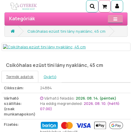
Kategóriák
Csikóhalas ezüst tini lány nyaklánc, 45 cm
Csikóhalas ezüst tini lány nyaklánc, 45 cm
Termék adatok
Gyártó
Cikkszám:
24884
Várható
Várható feladás:
2026. 08. 14. (péntek)
szállítás:
Ha eddig megrendeled:
2026. 08. 10. (hétfő
(csak
07.00)
munkanapokon)
Fizetés:
bankkártya, utánvét