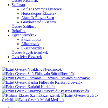
Összes Alkalmak
Szülinap
Betűs és Számos Ékszerek
Horoszkópos Ékszerek
Ajándék Ékszer Szett
Gravírozható Ékszerek
Összes Szülinap
Bokalánc
Egyéb termékek
Ékszerdoboz
Alkatrészek
Ékszer-tisztítás
Összes Egyéb termékek
Ovis Jeles Ékszerek
Új
Nyakláncok
Stift fülbevalók
Csavaros fülbevalók
Karika fülbevalók
Karkötők
Akasztós fülbevalók
Ékszer szettek
Gyűrűk
Medálok