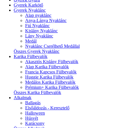
Gyerek Karkötő
Gyerek Nyaklánc
Alap nyaklánc
Anya-Lánya Nyaklánc
Fiú Nyaklánc
Kislány Nyaklánc
Lány Nyaklánc
Medál
Nyaklánc Cserélhető Medállal
Összes Gyerek Nyaklánc
Karika Fülbevalók
Akasztós Kislány Fülbevalók
Alap Karika Fülbevalók
Francia Kapcsos Fülbevalók
Huggie Karika Fülbevalók
Medálos Karika Fülbevalók
Prémium+ Karika Fülbevalók
Összes Karika Fülbevalók
Alkalmak
Ballagás
Elsőáldozás - Keresztelő
Halloween
Húsvét
Karácsony