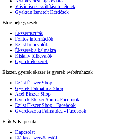
Adatkezelési tájékoztató
Vásárlási és szállítási feltételek
Gyakran Ismételt Kérdések
Blog bejegyzések
Ékszertisztítás
Fontos információk
Ezüst fülbevalók
Ékszerek alkalmakra
Kislány fülbevalók
Gyerek ékszerek
Ékszer, gyerek ékszer és gyerek webáruházak
Ezüst Ékszer Shop
Gyerek Falmatrica Shop
Acél Ékszer Shop
Gyerek Ékszer Shop - Facebook
Ezüst Ékszer Shop - Facebook
Gyerekszoba Falmatrica - Facebook
Fiók & Kapcsolat
Kapcsolat
Elállás a szerződéstől