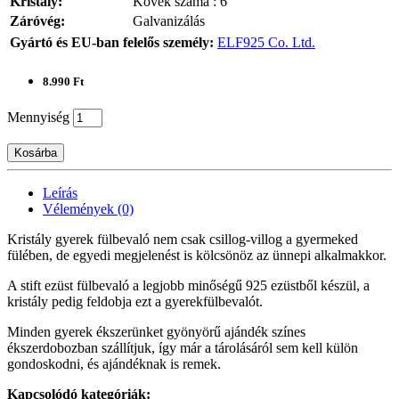
Kristály:
Kövek száma : 6
Záróvég:
Galvanizálás
Gyártó és EU-ban felelős személy:
ELF925 Co. Ltd.
8.990 Ft
Mennyiség
Kosárba
Leírás
Vélemények (0)
Kristály gyerek fülbevaló nem csak csillog-villog a gyermeked
fülében, de egyedi megjelenést is kölcsönöz az ünnepi alkalmakkor.
A stift ezüst fülbevaló a legjobb minőségű 925 ezüstből készül, a
kristály pedig feldobja ezt a gyerekfülbevalót.
Minden gyerek ékszerünket gyönyörű ajándék színes
ékszerdobozban szállítjuk, így már a tárolásáról sem kell külön
gondoskodni, és ajándéknak is remek.
Kapcsolódó kategóriák: