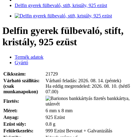
Delfin gyerek fülbevaló, stift, kristály, 925 ezüst
Delfin gyerek fülbevaló, stift,
kristály, 925 ezüst
Termék adatok
Gyártó
Cikkszám:
21729
Várható szállítás:
Várható feladás:
2026. 08. 14. (péntek)
(csak
Ha eddig megrendeled:
2026. 08. 10. (hétfő
munkanapokon)
07.00)
bankkártya,
Fizetés:
utánvét
Méret:
6 mm x 8 mm
Anyag:
925 Ezüst
Ezüst súly:
0.8 g
Felületkezelés:
999 Ezüst Bevonat + Galvanizálás