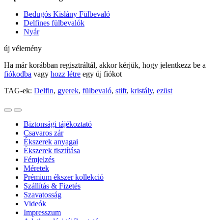
Bedugós Kislány Fülbevaló
Delfines fülbevalók
Nyár
új vélemény
Ha már korábban regisztráltál, akkor kérjük, hogy jelentkezz be a
fiókodba
vagy
hozz létre
egy új fiókot
TAG-ek:
Delfin
,
gyerek
,
fülbevaló
,
stift
,
kristály
,
ezüst
Biztonsági tájékoztató
Csavaros zár
Ékszerek anyagai
Ékszerek tisztítása
Fémjelzés
Méretek
Prémium ékszer kollekció
Szállítás & Fizetés
Szavatosság
Videók
Impresszum