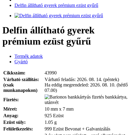
Delfin állítható gyerek prémium ezüst gyűrű
Delfin állítható gyerek
prémium ezüst gyűrű
Termék adatok
Gyártó
Cikkszám:
43990
Várható szállítás:
Várható feladás:
2026. 08. 14. (péntek)
(csak
Ha eddig megrendeled:
2026. 08. 10. (hétfő
munkanapokon)
07.00)
bankkártya,
Fizetés:
utánvét
Méret:
10 mm x 7 mm
Anyag:
925 Ezüst
Ezüst súly:
1.05 g
Felületkezelés:
999 Ezüst Bevonat + Galvanizálás