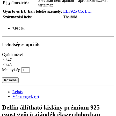
3 év alatt nem ajánlott – apró alkatrészeket
Figyelmeztetés:
tartalmaz
Gyártó és EU-ban felelős személy:
ELF925 Co. Ltd.
Származási hely:
Thaiföld
7.990 Ft
Lehetséges opciók
Gyűrű méret
47
43
Mennyiség
Kosárba
Leírás
Vélemények (0)
Delfin állítható kislány prémium 925
ezüst gyűrű ajándék ékszerdobozban