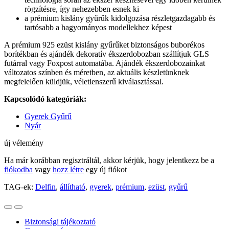
rögzítésre, így nehezebben esnek ki
a prémium kislány gyűrűk kidolgozása részletgazdagabb és
tartósabb a hagyományos modellekhez képest
A prémium 925 ezüst kislány gyűrűket biztonságos buborékos
borítékban és ajándék dekoratív ékszerdobozban szállítjuk GLS
futárral vagy Foxpost automatába. Ajándék ékszerdobozainkat
változatos színben és méretben, az aktuális készletünknek
megfelelően küldjük, véletlenszerű kiválasztással.
Kapcsolódó kategóriák:
Gyerek Gyűrű
Nyár
új vélemény
Ha már korábban regisztráltál, akkor kérjük, hogy jelentkezz be a
fiókodba
vagy
hozz létre
egy új fiókot
TAG-ek:
Delfin
,
állítható
,
gyerek
,
prémium
,
ezüst
,
gyűrű
Biztonsági tájékoztató