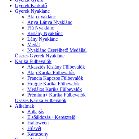
Gyerek Karkötő
Gyerek Nyaklánc
Alap nyaklánc
Anya-Lánya Nyaklánc
Fiú Nyaklánc
Kislány Nyaklánc
Lány Nyaklánc
Medál
Nyaklánc Cserélhető Medállal
Összes Gyerek Nyaklánc
Karika Fülbevalók
Akasztós Kislány Fülbevalók
Alap Karika Fülbevalók
Francia Kapcsos Fülbevalók
Huggie Karika Fülbevalók
Medálos Karika Fülbevalók
Prémium+ Karika Fülbevalók
Összes Karika Fülbevalók
Alkalmak
Ballagás
Elsőáldozás - Keresztelő
Halloween
Húsvét
Karácsony