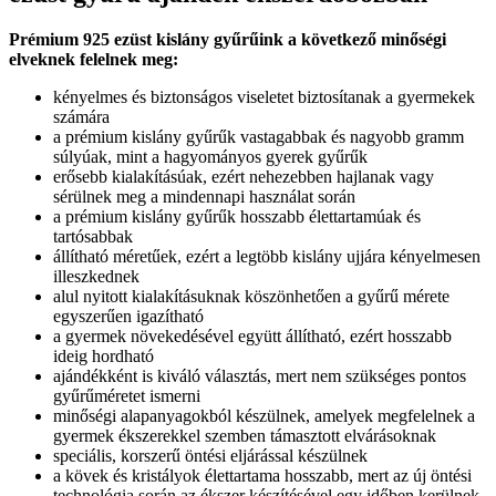
Prémium 925 ezüst kislány gyűrűink a következő minőségi
elveknek felelnek meg:
kényelmes és biztonságos viseletet biztosítanak a gyermekek
számára
a prémium kislány gyűrűk vastagabbak és nagyobb gramm
súlyúak, mint a hagyományos gyerek gyűrűk
erősebb kialakításúak, ezért nehezebben hajlanak vagy
sérülnek meg a mindennapi használat során
a prémium kislány gyűrűk hosszabb élettartamúak és
tartósabbak
állítható méretűek, ezért a legtöbb kislány ujjára kényelmesen
illeszkednek
alul nyitott kialakításuknak köszönhetően a gyűrű mérete
egyszerűen igazítható
a gyermek növekedésével együtt állítható, ezért hosszabb
ideig hordható
ajándékként is kiváló választás, mert nem szükséges pontos
gyűrűméretet ismerni
minőségi alapanyagokból készülnek, amelyek megfelelnek a
gyermek ékszerekkel szemben támasztott elvárásoknak
speciális, korszerű öntési eljárással készülnek
a kövek és kristályok élettartama hosszabb, mert az új öntési
technológia során az ékszer készítésével egy időben kerülnek