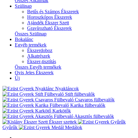
Összes Alkalmak
Szülinap
Betűs és Számos Ékszerek
Horoszkópos Ékszerek
Ajándék Ékszer Szett
Gravírozható Ékszerek
Összes Szülinap
Bokalánc
Egyéb termékek
Ékszerdoboz
Alkatrészek
Ékszer-tisztítás
Összes Egyéb termékek
Ovis Jeles Ékszerek
Új
Nyakláncok
Stift fülbevalók
Csavaros fülbevalók
Karika fülbevalók
Karkötők
Akasztós fülbevalók
Ékszer szettek
Gyűrűk
Medálok