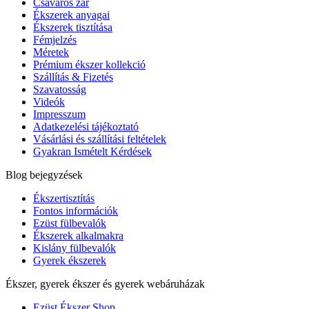
Csavaros zár
Ékszerek anyagai
Ékszerek tisztítása
Fémjelzés
Méretek
Prémium ékszer kollekció
Szállítás & Fizetés
Szavatosság
Videók
Impresszum
Adatkezelési tájékoztató
Vásárlási és szállítási feltételek
Gyakran Ismételt Kérdések
Blog bejegyzések
Ékszertisztítás
Fontos információk
Ezüst fülbevalók
Ékszerek alkalmakra
Kislány fülbevalók
Gyerek ékszerek
Ékszer, gyerek ékszer és gyerek webáruházak
Ezüst Ékszer Shop