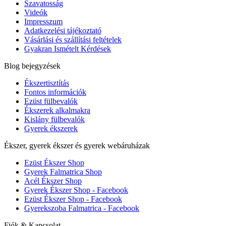
Szavatosság
Videók
Impresszum
Adatkezelési tájékoztató
Vásárlási és szállítási feltételek
Gyakran Ismételt Kérdések
Blog bejegyzések
Ékszertisztítás
Fontos információk
Ezüst fülbevalók
Ékszerek alkalmakra
Kislány fülbevalók
Gyerek ékszerek
Ékszer, gyerek ékszer és gyerek webáruházak
Ezüst Ékszer Shop
Gyerek Falmatrica Shop
Acél Ékszer Shop
Gyerek Ékszer Shop - Facebook
Ezüst Ékszer Shop - Facebook
Gyerekszoba Falmatrica - Facebook
Fiók & Kapcsolat