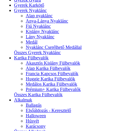
Gyerek Karkötő
Gyerek Nyaklánc
Alap nyaklánc
Anya-Lánya Nyaklánc
Fiú Nyaklánc
Kislány Nyaklánc
Lány Nyaklánc
Medál
Nyaklánc Cserélhető Medállal
Összes Gyerek Nyaklánc
Karika Fülbevalók
Akasztós Kislány Fülbevalók
Alap Karika Fülbevalók
Francia Kapcsos Fülbevalók
Huggie Karika Fülbevalók
Medálos Karika Fülbevalók
Prémium+ Karika Fülbevalók
Összes Karika Fülbevalók
Alkalmak
Ballagás
Elsőáldozás - Keresztelő
Halloween
Húsvét
Karácsony