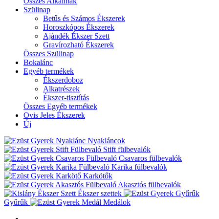
Összes Alkalmak
Szülinap
Betűs és Számos Ékszerek
Horoszkópos Ékszerek
Ajándék Ékszer Szett
Gravírozható Ékszerek
Összes Szülinap
Bokalánc
Egyéb termékek
Ékszerdoboz
Alkatrészek
Ékszer-tisztítás
Összes Egyéb termékek
Ovis Jeles Ékszerek
Új
Nyakláncok
Stift fülbevalók
Csavaros fülbevalók
Karika fülbevalók
Karkötők
Akasztós fülbevalók
Ékszer szettek
Gyűrűk
Medálok