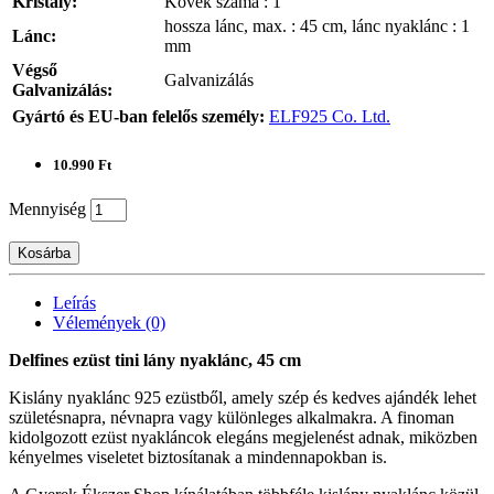
Kristály:
Kövek száma : 1
hossza lánc, max. : 45 cm, lánc nyaklánc : 1
Lánc:
mm
Végső
Galvanizálás
Galvanizálás:
Gyártó és EU-ban felelős személy:
ELF925 Co. Ltd.
10.990 Ft
Mennyiség
Kosárba
Leírás
Vélemények (0)
Delfines ezüst tini lány nyaklánc, 45 cm
Kislány nyaklánc 925 ezüstből, amely szép és kedves ajándék lehet
születésnapra, névnapra vagy különleges alkalmakra. A finoman
kidolgozott ezüst nyakláncok elegáns megjelenést adnak, miközben
kényelmes viseletet biztosítanak a mindennapokban is.