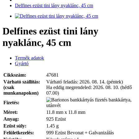
Delfines ezüst tini lány nyaklánc, 45 cm
Delfines ezüst tini lány
nyaklánc, 45 cm
Termék adatok
Gyártó
Cikkszám:
47681
Várható szállítás:
Várható feladás:
2026. 08. 14. (péntek)
(csak
Ha eddig megrendeled:
2026. 08. 10. (hétfő
munkanapokon)
07.00)
bankkártya,
Fizetés:
utánvét
Méret:
11.8 mm x 11.8 mm
Anyag:
925 Ezüst
Ezüst súly:
1.45 g
Felületkezelés:
999 Ezüst Bevonat + Galvanizálás