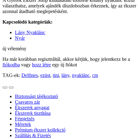
A Gyerek Ékszer Shop kínálatában többféle kislány nyaklánc közül
választhatsz, amelyek ajándék díszdobozban érkeznek, így az ékszer
azonnal átadható meglepetésként.
Kapcsolódó kategóriák:
Lány Nyaklánc
Nyár
új vélemény
Ha már korábban regisztráltál, akkor kérjük, hogy jelentkezz be a
fiókodba
vagy
hozz létre
egy új fiókot
TAG-ek:
Delfines
,
ezüst
,
tini
,
lány
,
nyaklánc
,
cm
Biztonsági tájékoztató
Csavaros zár
Ékszerek anyagai
Ékszerek tisztítása
Fémjelzés
Méretek
Prémium ékszer kollekció
Szállítás & Fizetés