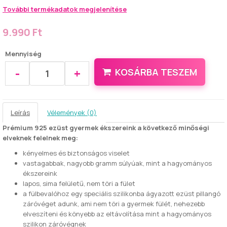
További termékadatok megjelenítése
9.990 Ft
Mennyiség
-
+
KOSÁRBA TESZEM
Leírás
Vélemények (0)
Prémium 925 ezüst gyermek ékszereink a következő minőségi
elveknek felelnek meg:
kényelmes és biztonságos viselet
vastagabbak, nagyobb gramm súlyúak, mint a hagyományos
ékszereink
lapos, sima felületű, nem töri a fület
a fülbevalóhoz egy speciális szilikonba ágyazott ezüst pillangó
záróvéget adunk, ami nem töri a gyermek fülét, nehezebb
elveszíteni és könyebb az eltávolítása mint a hagyományos
szilikon záróvégnek