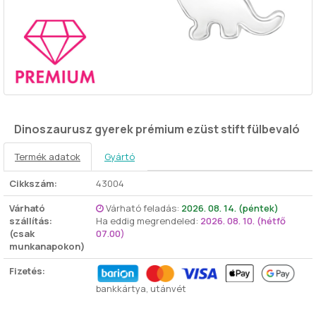
Dinoszaurusz gyerek prémium ezüst stift fülbevaló
Termék adatok
Gyártó
Cikkszám:
43004
Várható
Várható feladás:
2026. 08. 14. (péntek)
szállítás:
Ha eddig megrendeled:
2026. 08. 10. (hétfő
(csak
07.00)
munkanapokon)
Fizetés:
bankkártya, utánvét