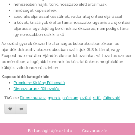
nehezebben hajlik, törik, hosszabb élettartalmúak
minőséget képviselnek
speciális eljárással készülnek, vadonatúj öntési eljárással
a kövek, kristályok élettartama hosszabb, ugyanis az új öntési
eljárással egyidejűleg kerülnek az ékszerbe, nem pedig utána,
így nehezebben esik ki a kő
Az ezüst gyerek ékszert biztonságos buborékos borítékban és
ajándék dekoratív ékszerdobozban szállítjuk GLS futárral, vagy
Foxpost automatába. Ajándék ékszerdobozainkat változatos színben
és méretben, a legújabb trendnek és készletünknek megfelelően
küldjük, véletlenszerű színben.
Kapcsolódó kategóriák:
Prémium+ Kislány Fülbevaló
Dinoszaurusz fülbevalók
TAG-ek:
Dinoszaurusz
,
gyerek
,
prémium
,
ezüst
,
stift
,
fülbevaló
Biztonsági tájékoztató
Csavaros zár