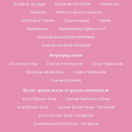
Ékszerek anyagai
Ékszerek tisztítása
Fémjelzés
Méretek
Prémium ékszer kollekció
Szállítás & Fizetés
Szavatosság
Videók
Impresszum
Adatkezelési tájékoztató
Vásárlási és szállítási feltételek
Gyakran Ismételt Kérdések
Blog bejegyzések
Ékszertisztítás
Fontos információk
Ezüst fülbevalók
Ékszerek alkalmakra
Kislány fülbevalók
Gyerek ékszerek
Ékszer, gyerek ékszer és gyerek webáruházak
Ezüst Ékszer Shop
Gyerek Falmatrica Shop
Acél Ékszer Shop
Gyerek Ékszer Shop - Facebook
Ezüst Ékszer Shop - Facebook
Gyerekszoba Falmatrica - Facebook