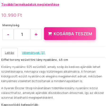
További termékadatok megjelenítése
10.990 Ft
Mennyiség
-
+
KOSÁRBA TESZEM
Leírás
Vélemények (0)
Eiffel torony ezüst tini lány nyaklánc, 45 cm
Kislány nyaklánc 925 ezüstből, amely szép és kedves ajándék lehet
születésnapra, névnapra vagy különleges alkalmakra. A finoman
kidolgozott ezüst nyakláncok elegáns megjelenést adnak, miközben
kényelmes viseletet biztosítanak a mindennapokban is.
A Gyerek Ékszer Shop kínálatában többféle kislány nyaklánc közül
választhatsz, amelyek ajándék díszdobozban érkeznek, így az ékszer
azonnal átadható meglepetésként.
Kapcsolódó kategóriák: