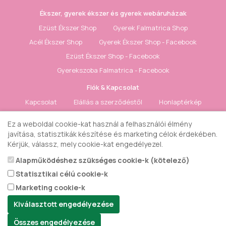
Ékszer, gyerek ékszer és gyerek webáruházak
Ezüst Ékszer Shop
Gyerek Falmatrica Shop
Acél Ékszer Shop
Gyerek Ékszer Shop - Facebook
Ezüst Ékszer Shop - Facebook
Gyerekszoba Falmatrica - Facebook
Fiók & Kapcsolat
Kapcsolat
Elállás a szerződéstől
Honlaptérkép
Fiók
Rendelés követés
Kívánságlista
Hírlevél
Ez a weboldal cookie-kat használ a felhasználói élmény
javítása, statisztikák készítése és marketing célok érdekében.
Gyerek ékszer Shop © 2018 - ezüst gyerek ékszerek
Kérjük, válassz, mely cookie-kat engedélyezel.
Alapműködéshez szükséges cookie-k (kötelező)
Statisztikai célú cookie-k
Marketing cookie-k
Kiválasztott engedélyezése
Összes engedélyezése