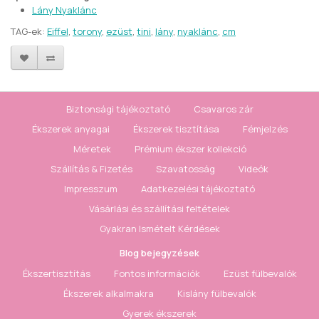
Lány Nyaklánc
TAG-ek:
Eiffel
,
torony
,
ezüst
,
tini
,
lány
,
nyaklánc
,
cm
Biztonsági tájékoztató
Csavaros zár
Ékszerek anyagai
Ékszerek tisztítása
Fémjelzés
Méretek
Prémium ékszer kollekció
Szállítás & Fizetés
Szavatosság
Videók
Impresszum
Adatkezelési tájékoztató
Vásárlási és szállítási feltételek
Gyakran Ismételt Kérdések
Blog bejegyzések
Ékszertisztítás
Fontos információk
Ezüst fülbevalók
Ékszerek alkalmakra
Kislány fülbevalók
Gyerek ékszerek