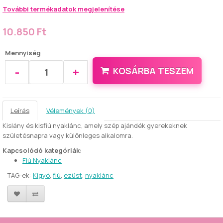
További termékadatok megjelenítése
10.850 Ft
Mennyiség
-
+
KOSÁRBA TESZEM
Leírás
Vélemények (0)
Kislány és kisfiú nyaklánc, amely szép ajándék gyerekeknek
születésnapra vagy különleges alkalomra.
Kapcsolódó kategóriák:
Fiú Nyaklánc
TAG-ek:
Kígyó
,
fiú
,
ezüst
,
nyaklánc