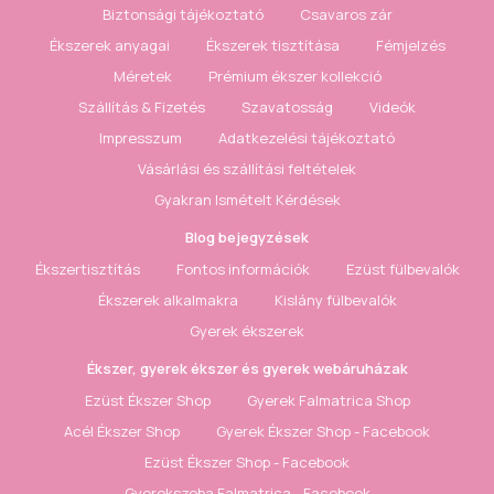
Biztonsági tájékoztató
Csavaros zár
Ékszerek anyagai
Ékszerek tisztítása
Fémjelzés
Méretek
Prémium ékszer kollekció
Szállítás & Fizetés
Szavatosság
Videók
Impresszum
Adatkezelési tájékoztató
Vásárlási és szállítási feltételek
Gyakran Ismételt Kérdések
Blog bejegyzések
Ékszertisztítás
Fontos információk
Ezüst fülbevalók
Ékszerek alkalmakra
Kislány fülbevalók
Gyerek ékszerek
Ékszer, gyerek ékszer és gyerek webáruházak
Ezüst Ékszer Shop
Gyerek Falmatrica Shop
Acél Ékszer Shop
Gyerek Ékszer Shop - Facebook
Ezüst Ékszer Shop - Facebook
Gyerekszoba Falmatrica - Facebook