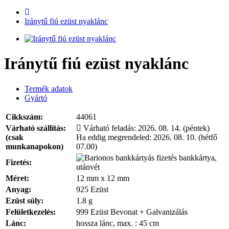
Iránytű fiú ezüst nyaklánc
Iránytű fiú ezüst nyaklánc
Termék adatok
Gyártó
Cikkszám:
44061
Várható szállítás:
Várható feladás:
2026. 08. 14. (péntek)
(csak
Ha eddig megrendeled:
2026. 08. 10. (hétfő
munkanapokon)
07.00)
bankkártya,
Fizetés:
utánvét
Méret:
12 mm x 12 mm
Anyag:
925 Ezüst
Ezüst súly:
1.8 g
Felületkezelés:
999 Ezüst Bevonat + Galvanizálás
Lánc:
hossza lánc, max. : 45 cm