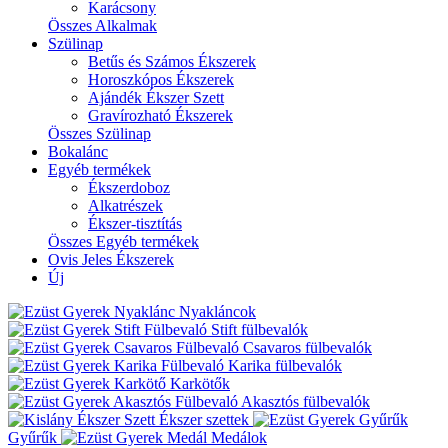
Karácsony
Összes Alkalmak
Szülinap
Betűs és Számos Ékszerek
Horoszkópos Ékszerek
Ajándék Ékszer Szett
Gravírozható Ékszerek
Összes Szülinap
Bokalánc
Egyéb termékek
Ékszerdoboz
Alkatrészek
Ékszer-tisztítás
Összes Egyéb termékek
Ovis Jeles Ékszerek
Új
Nyakláncok
Stift fülbevalók
Csavaros fülbevalók
Karika fülbevalók
Karkötők
Akasztós fülbevalók
Ékszer szettek
Gyűrűk
Medálok