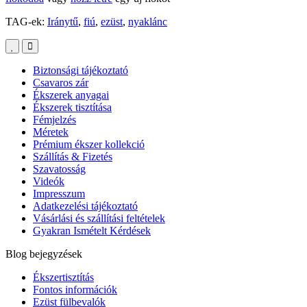
TAG-ek:
Iránytű
,
fiú
,
ezüst
,
nyaklánc
Biztonsági tájékoztató
Csavaros zár
Ékszerek anyagai
Ékszerek tisztítása
Fémjelzés
Méretek
Prémium ékszer kollekció
Szállítás & Fizetés
Szavatosság
Videók
Impresszum
Adatkezelési tájékoztató
Vásárlási és szállítási feltételek
Gyakran Ismételt Kérdések
Blog bejegyzések
Ékszertisztítás
Fontos információk
Ezüst fülbevalók