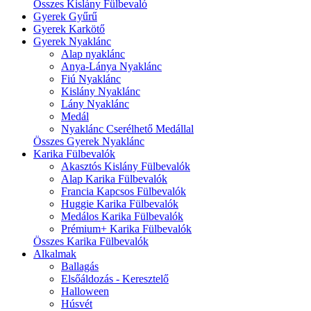
Összes Kislány Fülbevaló
Gyerek Gyűrű
Gyerek Karkötő
Gyerek Nyaklánc
Alap nyaklánc
Anya-Lánya Nyaklánc
Fiú Nyaklánc
Kislány Nyaklánc
Lány Nyaklánc
Medál
Nyaklánc Cserélhető Medállal
Összes Gyerek Nyaklánc
Karika Fülbevalók
Akasztós Kislány Fülbevalók
Alap Karika Fülbevalók
Francia Kapcsos Fülbevalók
Huggie Karika Fülbevalók
Medálos Karika Fülbevalók
Prémium+ Karika Fülbevalók
Összes Karika Fülbevalók
Alkalmak
Ballagás
Elsőáldozás - Keresztelő
Halloween
Húsvét