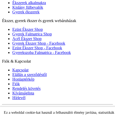
Ékszerek alkalmakra
Kislány fülbevalók
Gyerek ékszerek
Ékszer, gyerek ékszer és gyerek webáruházak
Ezüst Ékszer Shop
Gyerek Falmatrica Shop
Acél Ékszer Shop
Gyerek Ékszer Shop - Facebook
Ezüst Ékszer Shop - Facebook
Gyerekszoba Falmatrica - Facebook
Fiók & Kapcsolat
Kapcsolat
Elállás a szerződéstől
Honlaptérkép
Fiók
Rendelés követés
Kívánságlista
Hírlevél
Gyerek ékszer Shop © 2018 - ezüst gyerek ékszerek
Ez a weboldal cookie-kat használ a felhasználói élmény javítása, statisztikák