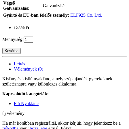
Végső
Galvanizálás
Galvanizálás:
Gyártó és EU-ban felelős személy:
ELF925 Co. Ltd.
12.390 Ft
Mennyiség
Kosárba
Leírás
Vélemények (0)
Kislány és kisfiú nyaklánc, amely szép ajándék gyerekeknek
születésnapra vagy különleges alkalomra.
Kapcsolódó kategóriák:
Fiú Nyaklánc
új vélemény
Ha már korábban regisztráltál, akkor kérjük, hogy jelentkezz be a
fiókodba
vagy
hozz létre
egy új fiókot