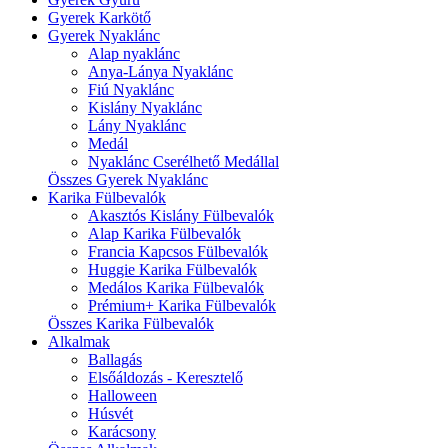
Gyerek Karkötő
Gyerek Nyaklánc
Alap nyaklánc
Anya-Lánya Nyaklánc
Fiú Nyaklánc
Kislány Nyaklánc
Lány Nyaklánc
Medál
Nyaklánc Cserélhető Medállal
Összes Gyerek Nyaklánc
Karika Fülbevalók
Akasztós Kislány Fülbevalók
Alap Karika Fülbevalók
Francia Kapcsos Fülbevalók
Huggie Karika Fülbevalók
Medálos Karika Fülbevalók
Prémium+ Karika Fülbevalók
Összes Karika Fülbevalók
Alkalmak
Ballagás
Elsőáldozás - Keresztelő
Halloween
Húsvét
Karácsony