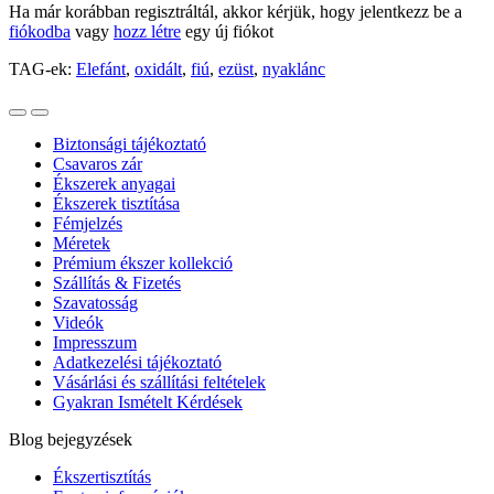
Ha már korábban regisztráltál, akkor kérjük, hogy jelentkezz be a
fiókodba
vagy
hozz létre
egy új fiókot
TAG-ek:
Elefánt
,
oxidált
,
fiú
,
ezüst
,
nyaklánc
Biztonsági tájékoztató
Csavaros zár
Ékszerek anyagai
Ékszerek tisztítása
Fémjelzés
Méretek
Prémium ékszer kollekció
Szállítás & Fizetés
Szavatosság
Videók
Impresszum
Adatkezelési tájékoztató
Vásárlási és szállítási feltételek
Gyakran Ismételt Kérdések
Blog bejegyzések
Ékszertisztítás