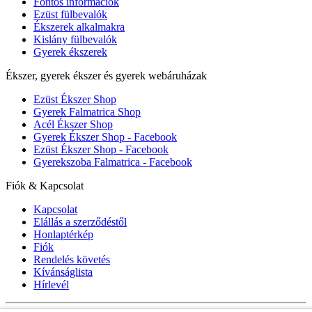
Fontos információk
Ezüst fülbevalók
Ékszerek alkalmakra
Kislány fülbevalók
Gyerek ékszerek
Ékszer, gyerek ékszer és gyerek webáruházak
Ezüst Ékszer Shop
Gyerek Falmatrica Shop
Acél Ékszer Shop
Gyerek Ékszer Shop - Facebook
Ezüst Ékszer Shop - Facebook
Gyerekszoba Falmatrica - Facebook
Fiók & Kapcsolat
Kapcsolat
Elállás a szerződéstől
Honlaptérkép
Fiók
Rendelés követés
Kívánságlista
Hírlevél