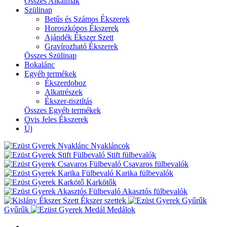
Összes Alkalmak
Szülinap
Betűs és Számos Ékszerek
Horoszkópos Ékszerek
Ajándék Ékszer Szett
Gravírozható Ékszerek
Összes Szülinap
Bokalánc
Egyéb termékek
Ékszerdoboz
Alkatrészek
Ékszer-tisztítás
Összes Egyéb termékek
Ovis Jeles Ékszerek
Új
Nyakláncok
Stift fülbevalók
Csavaros fülbevalók
Karika fülbevalók
Karkötők
Akasztós fülbevalók
Ékszer szettek
Gyűrűk
Medálok