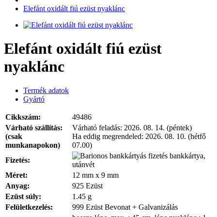
Elefánt oxidált fiú ezüst nyaklánc
Elefánt oxidált fiú ezüst
nyaklánc
Termék adatok
Gyártó
Cikkszám:
49486
Várható szállítás:
Várható feladás:
2026. 08. 14. (péntek)
(csak
Ha eddig megrendeled:
2026. 08. 10. (hétfő
munkanapokon)
07.00)
bankkártya,
Fizetés:
utánvét
Méret:
12 mm x 9 mm
Anyag:
925 Ezüst
Ezüst súly:
1.45 g
Felületkezelés:
999 Ezüst Bevonat + Galvanizálás