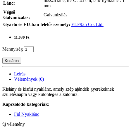
hossza lánc, max. : 45 cm, lánc nyaklánc : 1
Lánc:
mm
Végső
Galvanizálás
Galvanizálás:
Gyártó és EU-ban felelős személy:
ELF925 Co. Ltd.
11.030 Ft
Mennyiség
Kosárba
Leírás
Vélemények (0)
Kislány és kisfiú nyaklánc, amely szép ajándék gyerekeknek
születésnapra vagy különleges alkalomra.
Kapcsolódó kategóriák:
Fiú Nyaklánc
új vélemény