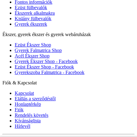
Fontos információk
Ezüst fülbevalók
Ékszerek alkalmakra
Kislány fülbevalók
Gyerek ékszerek
Ékszer, gyerek ékszer és gyerek webáruházak
Ezüst Ékszer Shop
Gyerek Falmatrica Shop
Acél Ékszer Shop
Gyerek Ékszer Shop - Facebook
Ezüst Ékszer Shop - Facebook
Gyerekszoba Falmatrica - Facebook
Fiók & Kapcsolat
Kapcsolat
Elállás a szerződéstől
Honlaptérkép
Fiók
Rendelés követés
Kívánságlista
Hírlevél