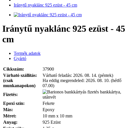
Iránytű nyaklánc 925 ezüst - 45 cm
Iránytű nyaklánc 925 ezüst - 45
cm
Termék adatok
Gyártó
Cikkszám:
37900
Várható szállítás:
Várható feladás:
2026. 08. 14. (péntek)
(csak
Ha eddig megrendeled:
2026. 08. 10. (hétfő
munkanapokon)
07.00)
bankkártya,
Fizetés:
utánvét
Epoxi szín:
Fekete
Más:
Epoxy
Méret:
10 mm x 10 mm
Anyag:
925 Ezüst