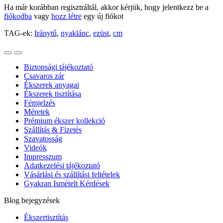
Ha már korábban regisztráltál, akkor kérjük, hogy jelentkezz be a
fiókodba
vagy
hozz létre
egy új fiókot
TAG-ek:
Iránytű
,
nyaklánc
,
ezüst
,
cm
Biztonsági tájékoztató
Csavaros zár
Ékszerek anyagai
Ékszerek tisztítása
Fémjelzés
Méretek
Prémium ékszer kollekció
Szállítás & Fizetés
Szavatosság
Videók
Impresszum
Adatkezelési tájékoztató
Vásárlási és szállítási feltételek
Gyakran Ismételt Kérdések
Blog bejegyzések
Ékszertisztítás