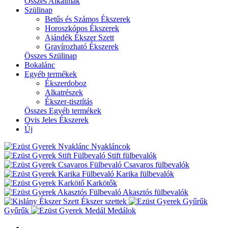
Összes Alkalmak
Szülinap
Betűs és Számos Ékszerek
Horoszkópos Ékszerek
Ajándék Ékszer Szett
Gravírozható Ékszerek
Összes Szülinap
Bokalánc
Egyéb termékek
Ékszerdoboz
Alkatrészek
Ékszer-tisztítás
Összes Egyéb termékek
Ovis Jeles Ékszerek
Új
Nyakláncok
Stift fülbevalók
Csavaros fülbevalók
Karika fülbevalók
Karkötők
Akasztós fülbevalók
Ékszer szettek
Gyűrűk
Medálok