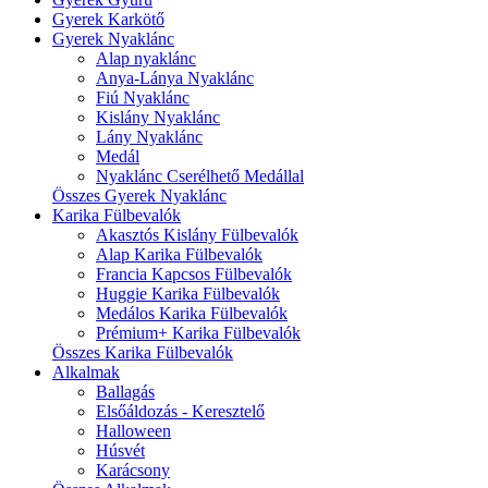
Gyerek Karkötő
Gyerek Nyaklánc
Alap nyaklánc
Anya-Lánya Nyaklánc
Fiú Nyaklánc
Kislány Nyaklánc
Lány Nyaklánc
Medál
Nyaklánc Cserélhető Medállal
Összes Gyerek Nyaklánc
Karika Fülbevalók
Akasztós Kislány Fülbevalók
Alap Karika Fülbevalók
Francia Kapcsos Fülbevalók
Huggie Karika Fülbevalók
Medálos Karika Fülbevalók
Prémium+ Karika Fülbevalók
Összes Karika Fülbevalók
Alkalmak
Ballagás
Elsőáldozás - Keresztelő
Halloween
Húsvét
Karácsony