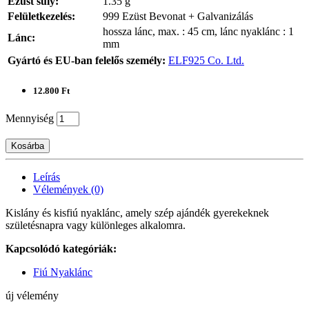
Ezüst súly:
1.35 g
Felületkezelés:
999 Ezüst Bevonat + Galvanizálás
hossza lánc, max. : 45 cm, lánc nyaklánc : 1
Lánc:
mm
Gyártó és EU-ban felelős személy:
ELF925 Co. Ltd.
12.800 Ft
Mennyiség
Kosárba
Leírás
Vélemények (0)
Kislány és kisfiú nyaklánc, amely szép ajándék gyerekeknek
születésnapra vagy különleges alkalomra.
Kapcsolódó kategóriák:
Fiú Nyaklánc
új vélemény