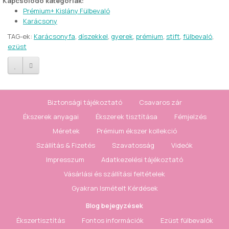
Kapcsolódó kategóriák:
Prémium+ Kislány Fülbevaló
Karácsony
TAG-ek:
Karácsonyfa
,
díszekkel
,
gyerek
,
prémium
,
stift
,
fülbevaló
,
ezüst
Biztonsági tájékoztató
Csavaros zár
Ékszerek anyagai
Ékszerek tisztítása
Fémjelzés
Méretek
Prémium ékszer kollekció
Szállítás & Fizetés
Szavatosság
Videók
Impresszum
Adatkezelési tájékoztató
Vásárlási és szállítási feltételek
Gyakran Ismételt Kérdések
Blog bejegyzések
Ékszertisztítás
Fontos információk
Ezüst fülbevalók