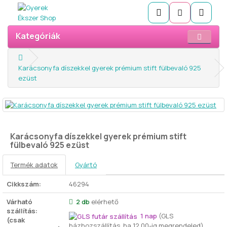
Kategóriák
Karácsonyfa díszekkel gyerek prémium stift fülbevaló 925
ezüst
Karácsonyfa díszekkel gyerek prémium stift
fülbevaló 925 ezüst
Termék adatok
Gyártó
Cikkszám:
46294
Várható
2 db
elérhető
szállítás:
1 nap
(GLS
(csak
házhozszállítás, ha 12.00-ig megrendeled)