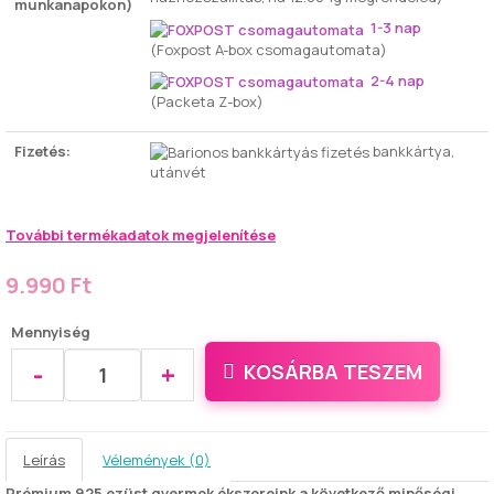
munkanapokon)
1-3 nap
(Foxpost A-box csomagautomata)
2-4 nap
(Packeta Z-box)
Fizetés:
bankkártya,
utánvét
További termékadatok megjelenítése
9.990 Ft
Mennyiség
-
+
KOSÁRBA TESZEM
Leírás
Vélemények (0)
Prémium 925 ezüst gyermek ékszereink a következő minőségi