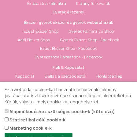
Ékszerek alkalmakra
Kislány fülbevalók
Gyerek ékszerek
Ékszer, gyerek ékszer és gyerek webáruházak
Ezüst Ékszer Shop
Gyerek Falmatrica Shop
Acél Ékszer Shop
Gyerek Ékszer Shop - Facebook
Ezüst Ékszer Shop - Facebook
Gyerekszoba Falmatrica - Facebook
Fiók & Kapcsolat
Kapcsolat
Elállás a szerződéstől
Honlaptérkép
Fiók
Rendelés követés
Kívánságlista
Hírlevél
Ez a weboldal cookie-kat használ a felhasználói élmény
javítása, statisztikák készítése és marketing célok érdekében.
Gyerek ékszer Shop © 2018 - ezüst gyerek ékszerek
Kérjük, válassz, mely cookie-kat engedélyezel.
Alapműködéshez szükséges cookie-k (kötelező)
Statisztikai célú cookie-k
Marketing cookie-k