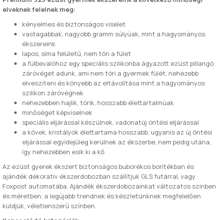
elveknek felelnek meg:
kényelmes és biztonságos viselet
vastagabbak, nagyobb gramm súlyúak, mint a hagyományos
ékszereink
lapos, sima felületű, nem töri a fület
a fülbevalóhoz egy speciális szilikonba ágyazott ezüst pillangó
záróvéget adunk, ami nem töri a gyermek fülét, nehezebb
elveszíteni és könyebb az eltávolítása mint a hagyományos
szilikon záróvégnek
nehezebben hajlik, törik, hosszabb élettartalmúak
minőséget képviselnek
speciális eljárással készülnek, vadonatúj öntési eljárással
a kövek, kristályok élettartama hosszabb, ugyanis az új öntési
eljárással egyidejűleg kerülnek az ékszerbe, nem pedig utána,
így nehezebben esik ki a kő
Az ezüst gyerek ékszert biztonságos buborékos borítékban és
ajándék dekoratív ékszerdobozban szállítjuk GLS futárral, vagy
Foxpost automatába. Ajándék ékszerdobozainkat változatos színben
és méretben, a legújabb trendnek és készletünknek megfelelően
küldjük, véletlenszerű színben.