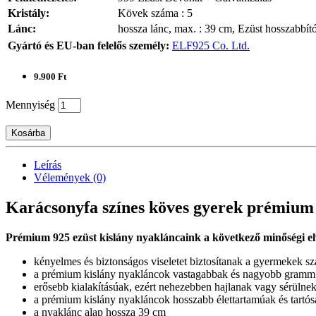
Kristály:
Kövek száma : 5
Lánc:
hossza lánc, max. : 39 cm, Ezüst hosszabbít
Gyártó és EU-ban felelős személy:
ELF925 Co. Ltd.
9.900 Ft
Mennyiség
Kosárba
Leírás
Vélemények (0)
Karácsonyfa színes köves gyerek prémium
Prémium 925 ezüst kislány nyakláncaink a következő minőségi el
kényelmes és biztonságos viseletet biztosítanak a gyermekek s
a prémium kislány nyakláncok vastagabbak és nagyobb gramm
erősebb kialakításúak, ezért nehezebben hajlanak vagy sérülne
a prémium kislány nyakláncok hosszabb élettartamúak és tartó
a nyaklánc alap hossza 39 cm