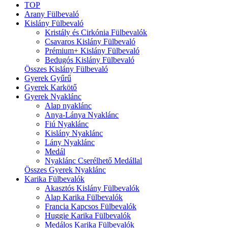
TOP
Arany Fülbevaló
Kislány Fülbevaló
Kristály és Cirkónia Fülbevalók
Csavaros Kislány Fülbevaló
Prémium+ Kislány Fülbevaló
Bedugós Kislány Fülbevaló
Összes Kislány Fülbevaló
Gyerek Gyűrű
Gyerek Karkötő
Gyerek Nyaklánc
Alap nyaklánc
Anya-Lánya Nyaklánc
Fiú Nyaklánc
Kislány Nyaklánc
Lány Nyaklánc
Medál
Nyaklánc Cserélhető Medállal
Összes Gyerek Nyaklánc
Karika Fülbevalók
Akasztós Kislány Fülbevalók
Alap Karika Fülbevalók
Francia Kapcsos Fülbevalók
Huggie Karika Fülbevalók
Medálos Karika Fülbevalók