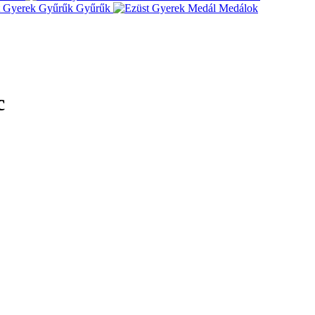
Gyűrűk
Medálok
c