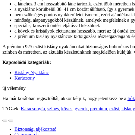
a lánchoz 3 cm hosszabbító lánc tartozik, ezért több méretben i
a nyaklánc körülbelül 38–41 cm között állítható, így a gyerme
nem szükséges pontos nyakkerületet ismerni, ezért ajándéknak i
minőségi alapanyagokból készülnek, amelyek megfelelnek a gy
speciális, korszerű öntési eljárással készülnek
a kövek és kristályok élettartama hosszabb, mert az új öntési t
a prémium kislány nyakláncok kidolgozása részletgazdagabb é
A prémium 925 ezüst kislány nyakláncokat biztonságos buborékos bor
színben és méretben, az aktuális készletünknek megfelelően küldjük, v
Kapcsolódó kategóriák:
Kislány Nyaklánc
Karácsony
új vélemény
Ha már korábban regisztráltál, akkor kérjük, hogy jelentkezz be a
fió
TAG-ek:
Karácsonyfa
,
színes
,
köves
,
gyerek
,
prémium
,
ezüst
,
kislány
Biztonsági tájékoztató
Csavaros zár