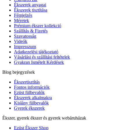
Ékszerek anyagai
Ékszerek tisztítása
Fémjelzés
Méretek
Prémium ékszer kollekció
Szállítás & Fizetés
Szavatosság
Videók
Impresszum
Adatkezelési tájékoztató
Vásárlási és szállítási feltételek
Gyakran Ismételt Kérdések
Blog bejegyzések
Ékszertisztítás
Fontos információk
Ezüst fülbevalók
Ékszerek alkalmakra
Kislány fülbevalók
Gyerek ékszerek
Ékszer, gyerek ékszer és gyerek webáruházak
Ezüst Ékszer Shop