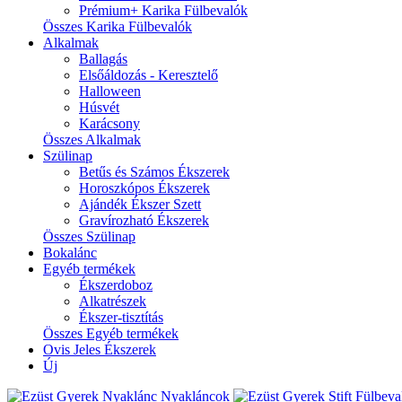
Prémium+ Karika Fülbevalók
Összes Karika Fülbevalók
Alkalmak
Ballagás
Elsőáldozás - Keresztelő
Halloween
Húsvét
Karácsony
Összes Alkalmak
Szülinap
Betűs és Számos Ékszerek
Horoszkópos Ékszerek
Ajándék Ékszer Szett
Gravírozható Ékszerek
Összes Szülinap
Bokalánc
Egyéb termékek
Ékszerdoboz
Alkatrészek
Ékszer-tisztítás
Összes Egyéb termékek
Ovis Jeles Ékszerek
Új
Nyakláncok