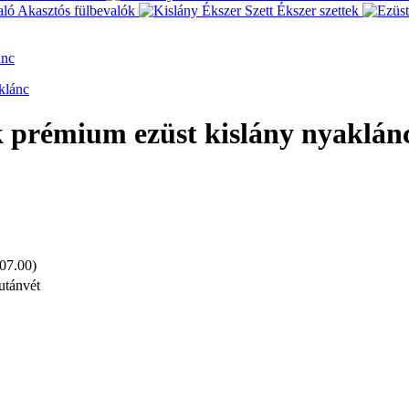
Akasztós fülbevalók
Ékszer szettek
ánc
k prémium ezüst kislány nyaklán
 07.00)
utánvét