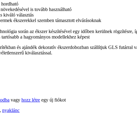
s hordható
k növekedésével is tovább használható
s kiváló választás
ermek ékszerekkel szemben támasztott elvárásoknak
echnológia során az ékszer készítésével egy időben kerülnek rögzítésre,
s tartósabb a hagyományos modellekhez képest
ítékban és ajándék dekoratív ékszerdobozban szállítjuk GLS futárral 
életlenszerű kiválasztással.
kodba
vagy
hozz létre
egy új fiókot
,
nyaklánc