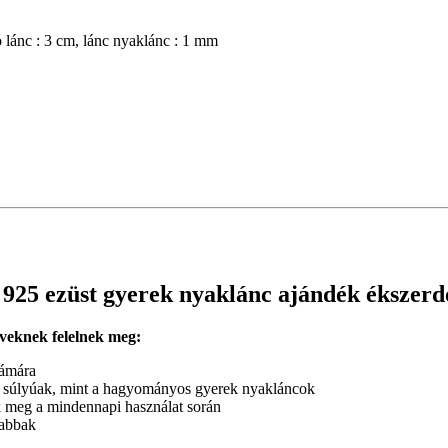
ó lánc : 3 cm, lánc nyaklánc : 1 mm
 925 ezüst gyerek nyaklánc ajándék ékszer
veknek felelnek meg:
zámára
 súlyúak, mint a hagyományos gyerek nyakláncok
k meg a mindennapi használat során
sabbak