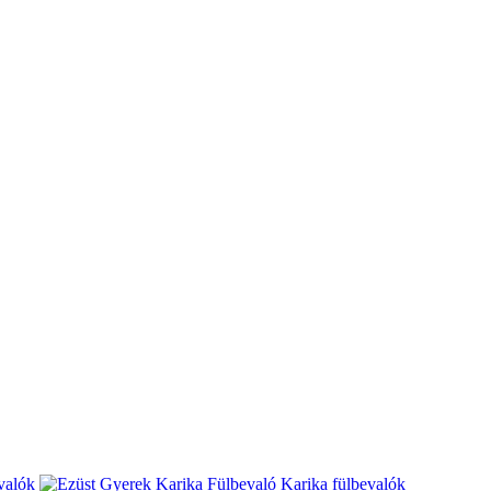
valók
Karika fülbevalók