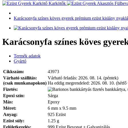
Karkötők
Karácsonyfa színes köves gyerek prémium ezüst kislány nyakl
Karácsonyfa színes köves gyere
Termék adatok
Gyártó
Cikkszám:
43973
Várható szállítás:
Várható feladás:
2026. 08. 14. (péntek)
(csak munkanapokon)
Ha eddig megrendeled:
2026. 08. 10. (hétfő
Fizetés:
bankkártya, 
Epoxi szín:
Sárga
Más:
Epoxy
Méret:
6 mm x 9.5 mm
Anyag:
925 Ezüst
Ezüst súly:
1.25 g
Felületkezelés:
999 Ezüst Bevonat + Galvanizálás