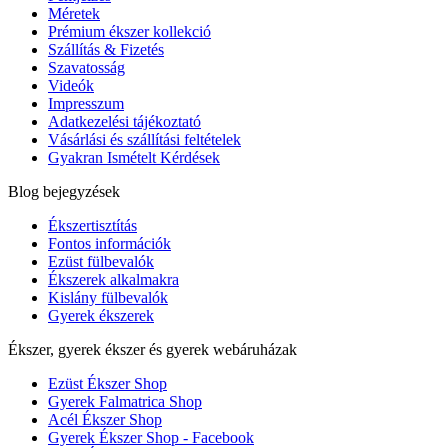
Méretek
Prémium ékszer kollekció
Szállítás & Fizetés
Szavatosság
Videók
Impresszum
Adatkezelési tájékoztató
Vásárlási és szállítási feltételek
Gyakran Ismételt Kérdések
Blog bejegyzések
Ékszertisztítás
Fontos információk
Ezüst fülbevalók
Ékszerek alkalmakra
Kislány fülbevalók
Gyerek ékszerek
Ékszer, gyerek ékszer és gyerek webáruházak
Ezüst Ékszer Shop
Gyerek Falmatrica Shop
Acél Ékszer Shop
Gyerek Ékszer Shop - Facebook