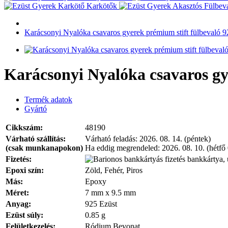
Karkötők
Karácsonyi Nyalóka csavaros gyerek prémium stift fülbevaló 9
Karácsonyi Nyalóka csavaros gye
Termék adatok
Gyártó
Cikkszám:
48190
Várható szállítás:
Várható feladás:
2026. 08. 14. (péntek)
(csak munkanapokon)
Ha eddig megrendeled:
2026. 08. 10. (hétfő
Fizetés:
bankkártya, 
Epoxi szín:
Zöld, Fehér, Piros
Más:
Epoxy
Méret:
7 mm x 9.5 mm
Anyag:
925 Ezüst
Ezüst súly:
0.85 g
Felületkezelés:
Ródium Bevonat