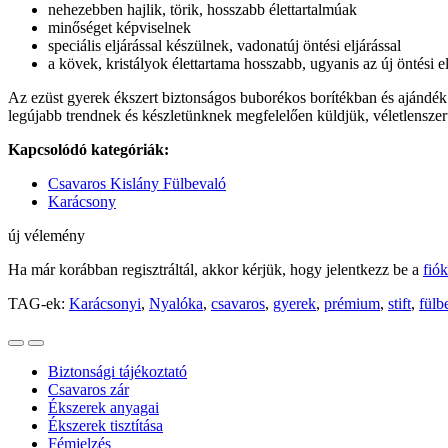
nehezebben hajlik, törik, hosszabb élettartalmúak
minőséget képviselnek
speciális eljárással készülnek, vadonatúj öntési eljárással
a kövek, kristályok élettartama hosszabb, ugyanis az új öntési 
Az ezüst gyerek ékszert biztonságos buborékos borítékban és ajándék
legújabb trendnek és készletünknek megfelelően küldjük, véletlenszer
Kapcsolódó kategóriák:
Csavaros Kislány Fülbevaló
Karácsony
új vélemény
Ha már korábban regisztráltál, akkor kérjük, hogy jelentkezz be a
fió
TAG-ek:
Karácsonyi
,
Nyalóka
,
csavaros
,
gyerek
,
prémium
,
stift
,
fülb
Biztonsági tájékoztató
Csavaros zár
Ékszerek anyagai
Ékszerek tisztítása
Fémjelzés