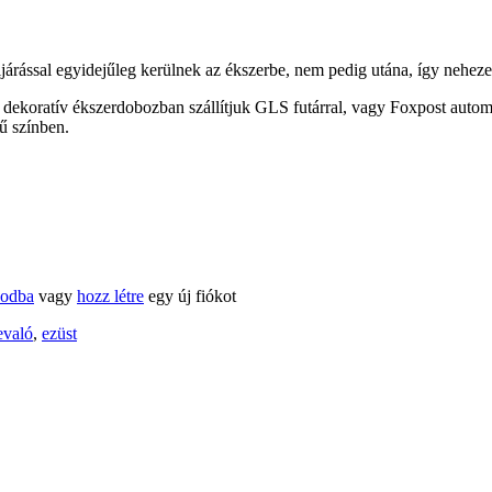
eljárással egyidejűleg kerülnek az ékszerbe, nem pedig utána, így nehez
 dekoratív ékszerdobozban szállítjuk GLS futárral, vagy Foxpost autom
ű színben.
kodba
vagy
hozz létre
egy új fiókot
evaló
,
ezüst