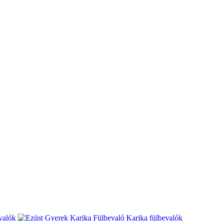
valók
Karika fülbevalók