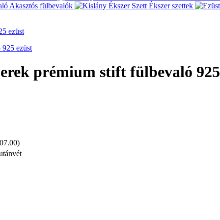
Akasztós fülbevalók
Ékszer szettek
25 ezüst
rek prémium stift fülbevaló 925
 07.00)
utánvét