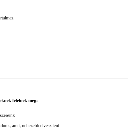
artalmaz
eknek felelnek meg:
szereink
adunk, amit, nehezebb elveszíteni