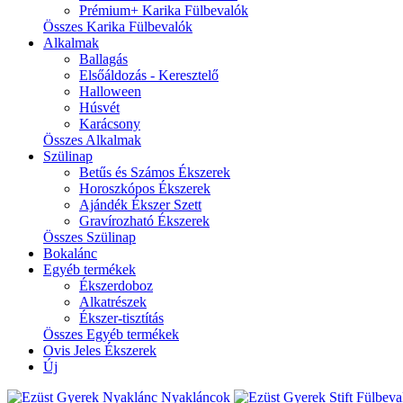
Prémium+ Karika Fülbevalók
Összes Karika Fülbevalók
Alkalmak
Ballagás
Elsőáldozás - Keresztelő
Halloween
Húsvét
Karácsony
Összes Alkalmak
Szülinap
Betűs és Számos Ékszerek
Horoszkópos Ékszerek
Ajándék Ékszer Szett
Gravírozható Ékszerek
Összes Szülinap
Bokalánc
Egyéb termékek
Ékszerdoboz
Alkatrészek
Ékszer-tisztítás
Összes Egyéb termékek
Ovis Jeles Ékszerek
Új
Nyakláncok