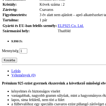
Kristály:
Kövek száma : 2
Záróvég:
Csavaros
Figyelmeztetés:
3 év alatt nem ajánlott – apró alkatrészeket t
Tartalma:
1 pár
Gyártó és EU-ban felelős személy:
ELF925 Co. Ltd.
Származási hely:
Thaiföld
9.990 Ft
Mennyiség
Kosárba
Leírás
Vélemények (0)
Prémium 925 ezüst gyermek ékszereink a következő minőségi elv
kényelmes és biztonságos viselet
vastagabbak, nagyobb gramm súlyúak, mint a hagyományos ék
lapos, sima felületű, nem töri a fület
a fülbevalóhoz egy speciális csavaros ezüst pillangó záróvéget 