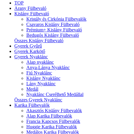
TOP
Arany Fülbevaló
Kislány Fülbevaló
Kristály és Cirkónia Fülbevalók
Csavaros Kislány Fülbevaló
Prémium+ Kislány Fülbevaló
Bedugós Kislány Fülbevaló
Összes Kislány Fülbevaló
Gyerek Gyűrű
Gyerek Karkötő
Gyerek Nyaklánc
Alap nyaklánc
Anya-Lánya Nyaklánc
Fiú Nyaklánc
Kislány Nyaklánc
Lány Nyaklánc
Medál
Nyaklánc Cserélhető Medállal
Összes Gyerek Nyaklánc
Karika Fülbevalók
Akasztós Kislány Fülbevalók
Alap Karika Fülbevalók
Francia Kapcsos Fülbevalók
Huggie Karika Fülbevalók
Medálos Karika Fülbevalók